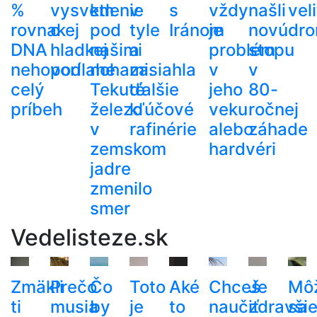
%
vysvetlenie
km
v
s
vždy
našli
veli
rovnakej
o
pod
tyle
Iránom
je
novú
dr
DNA
hladkej
našimi
a
problém
stopu
nehovorí
podlahe
nohami.
zasiahla
v
v
celý
Tekuté
ďalšie
jeho
80-
príbeh
železo
kľúčové
veku
ročnej
v
rafinérie
alebo
záhade
zemskom
hardvéri
jadre
zmenilo
smer
Vedelisteze.sk
Zmäkli
Prečo
Čo
Toto
Aké
Chceš
Je
Mô
ti
musia
by
je
to
naučiť
zdravši
sa