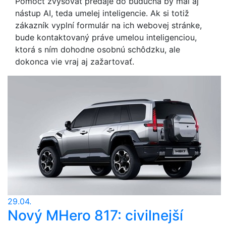
Pomôcť zvyšovať predaje do budúcna by mal aj
nástup AI, teda umelej inteligencie. Ak si totiž
zákazník vyplní formulár na ich webovej stránke,
bude kontaktovaný práve umelou inteligenciou,
ktorá s ním dohodne osobnú schôdzku, ale
dokonca vie vraj aj zažartovať.
29.04.
Nový MHero 817: civilnejší