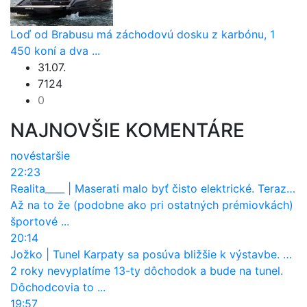
Loď od Brabusu má záchodovú dosku z karbónu, 1
450 koní a dva ...
31.07.
7124
0
NAJNOVŠIE KOMENTÁRE
nové
staršie
22:23
Realita____
|
Maserati malo byť čisto elektrické. Teraz zisťuje, že potrebuje nový osemvalcový motor
Až na to že (podobne ako pri ostatných prémiovkách)
športové ...
20:14
Jožko
|
Tunel Karpaty sa posúva bližšie k výstavbe. NDS urobila dôležitý krok
2 roky nevyplatíme 13-ty dôchodok a bude na tunel.
Dôchodcovia to ...
19:57