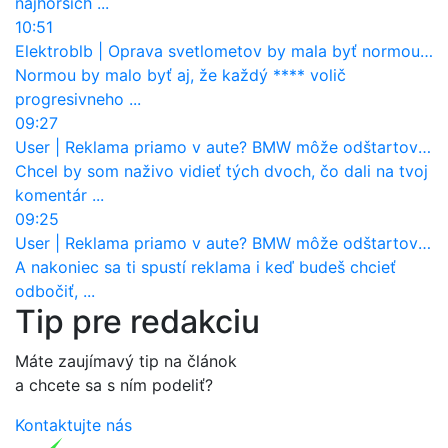
najhorších ...
10:51
Elektroblb
|
Oprava svetlometov by mala byť normou. Jeden nový dnes stojí priemerne 1251 eur!
Normou by malo byť aj, že každý **** volič
progresivneho ...
09:27
User
|
Reklama priamo v aute? BMW môže odštartovať nový trend
Chcel by som naživo vidieť tých dvoch, čo dali na tvoj
komentár ...
09:25
User
|
Reklama priamo v aute? BMW môže odštartovať nový trend
A nakoniec sa ti spustí reklama i keď budeš chcieť
odbočiť, ...
Tip pre redakciu
Máte zaujímavý tip na článok
a chcete sa s ním podeliť?
Kontaktujte nás