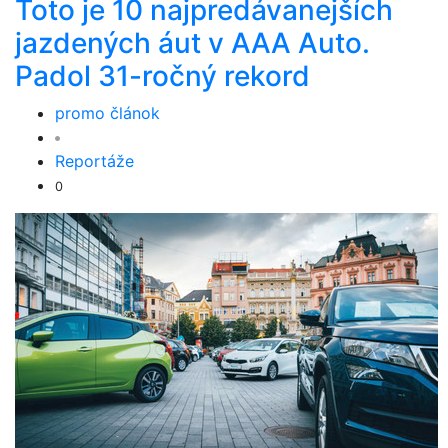
Toto je 10 najpredávanejších
jazdených áut v AAA Auto.
Padol 31-ročný rekord
promo článok
Reportáže
0