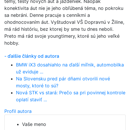
témy, testy nových áut a jazdeniek. Naopak
konektivita áut nie je jeho obľúbená téma, no pokroku
sa nebráni. Denne pracuje s cenníkmi a
ohodnocovaním áut. Vyštudoval VŠ Dopravnú v Žiline,
má rád históriu, bez ktorej by sme tu dnes neboli.
Preto má rád svoje youngtimery, ktoré sú jeho veľké
hobby.
- ďalšie články od autora
BMW iX3 dosahiahlo na ďalší míľnik, automobilka
už eviduje ...
Na Slovensku pred pár dňami otvorili nové
mosty, ktoré to sú?
Nová STK vs stará: Prečo sa pri povinnej kontrole
oplatí staviť ...
Profil autora
Vaše meno