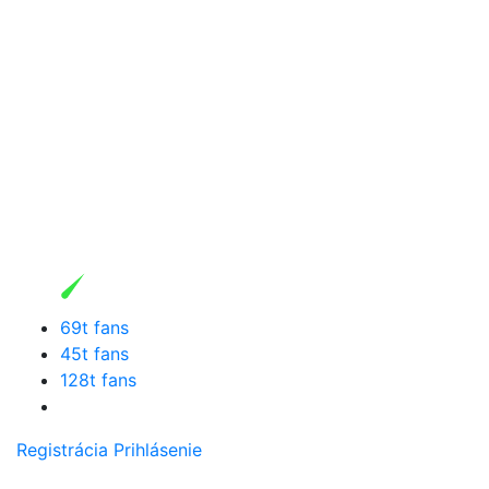
69t fans
45t fans
128t fans
Registrácia
Prihlásenie