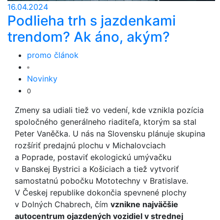
16.04.2024
Podlieha trh s jazdenkami
trendom? Ak áno, akým?
promo článok
Novinky
0
Zmeny sa udiali tiež vo vedení, kde vznikla pozícia
spoločného generálneho riaditeľa, ktorým sa stal
Peter Vaněčka. U nás na Slovensku plánuje skupina
rozšíriť predajnú plochu v Michalovciach
a Poprade, postaviť ekologickú umývačku
v Banskej Bystrici a Košiciach a tiež vytvoriť
samostatnú pobočku Mototechny v Bratislave.
V Českej republike dokončia spevnené plochy
v Dolných Chabrech, čím
vznikne najväčšie
autocentrum ojazdených vozidiel v strednej