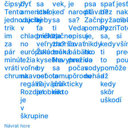
čipsy?
byť
sa
vek,
je
psa
spať
jes
Tento
americké
stalo,
keď
narodiť
plávať?
bez
nak
jednoduchý
vajcia
keby
sa
sa?
Začni
pyžama
cib
trik
v
ťa
ti
Veda
pomaly
Pozri
Tot
im
chladničke,
prehltla
začne
opisuje,
a
sa,
si
za
no
veľryba?
zhoršovať
čo
nikdy
kedy
vší
pár
európske
Žalúdočná
zrak.
bábätko
ho
ti
pre
minút
ležia
kyselina
Nevyhne
prežíva
do
to
pou
vráti
voľne
by
sa
počas
vody
pomôže
chrumkavosť
na
nebola
tomu
pôrodu
nehádž
a
regáli?
najväčší
prakticky
kedy
Rozdiel
problém
nikto
skôr
je
uškodí
v
škrupine
Návrat hore