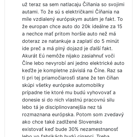
už teraz sa sem natlacaju Číňania so svojimi
autami. To že sú s električkami Číňania na
míle vzdialený európskym autám je fakt. To
že europan chce auto do 20k ideálne za 15
a nechce mať pritom horšie auto než má
doteraz ze natankuje a zaplatí do 5 minút
ide preč a má plný dojazd je ďalší fakt.
Akurát Eú nemôže nijako zasiahnuť voči
Číne lebo nevyrobí ani jedno elektrické auto
keďže je kompletne závislá na Číne. Raz sa
ti pri tej priamočiarosťi stane že ten číňan
skúpi všetky európske automobilky
prípadne tie ktoré mu budú vyhovovať a
donesie si do nich vlastnú pracovnú silu
lebo tá je disciplinovanejšia nez tá
rozmaznana európska. Potom som zvedavý
ako chce také zadlžené Slovensko
existovať keď bude 30% nezamestnanosť
lebo vo fabrikách budú cinanci. Treba