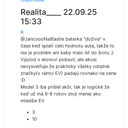
Realita____
22.09.25
15:33
R
@Jancooo
Našťastie baterka "dožíva" v
čase keď splatí celú hodnotu auta, takže to
nie je problém ani keby malo ísť do šrotu ;)
Výplod o elonovi pobavil, ale akosi
nevysvetľuje že prakticky všetky ostatné
značky(v rámci EV) padajú rovnako na cene
:D
Model 3 iba prišiel skôr, tak je logické že
keď už má 6-8 rokov stojí menej ako
mladšie EV
3
10