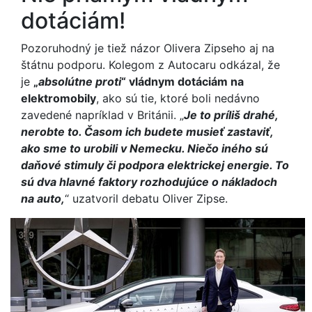
dotáciám!
Pozoruhodný je tiež názor Olivera Zipseho aj na
štátnu podporu. Kolegom z Autocaru odkázal, že
je
„
absolútne proti
“ vládnym dotáciám na
elektromobily
, ako sú tie, ktoré boli nedávno
zavedené napríklad v Británii. „
Je to príliš drahé,
nerobte to. Časom ich budete musieť zastaviť,
ako sme to urobili v Nemecku. Niečo iného sú
daňové stimuly či podpora elektrickej energie. To
sú dva hlavné faktory rozhodujúce o nákladoch
na auto,
“ uzatvoril debatu Oliver Zipse.