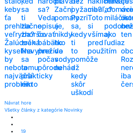
stalo,
keď
narodiť
plávať?
bez
naklíčená
mávajú
ces
keby
sa
sa?
Začni
pyžama?
cibuľa?
„domáci
ove
ťa
ti
Veda
pomaly
Pozri
Toto
miláčiko
ost
prehltla
začne
opisuje,
a
sa,
si
podobn
než
veľryba?
zhoršovať
čo
nikdy
kedy
všímaj
ako
ten
Žalúdočná
zrak.
bábätko
ho
ti
pred
ľudia
z
kyselina
Nevyhne
prežíva
do
to
použitím
ob
by
sa
počas
vody
pomôže
Roz
nebola
tomu
pôrodu
nehádž
a
ner
najväčší
prakticky
kedy
iba
problém
nikto
skôr
čer
uškodí
Návrat hore
Všetky články z kategórie Novinky
19