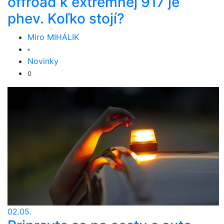
offroad k extrémnej 917 je
phev. Koľko stojí?
Miro MIHÁLIK
Novinky
0
02.05.