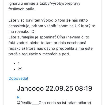
ignorujú emisie z ťažby/výroby/prepravy
fosílnych palív.
Ešte viac baví ten výplod o tom že nás nikto
nenasleduje, pritom vzápätí spomína UK ktorý to
má rovnako :D
Ešte zúfalejšie je spomínať Čínu (neviem či to
fakt zadrel, alebo to tam pridala neschopná
redakcia) ktorá nás dávno predbehla a má ešte
tvrdšie regulácie v mestách a pod.
1
29
Odpovedať
Jancooo
22.09.25 08:19
R
@Realita____
Ono nedá sa ísť priamočiaro:)