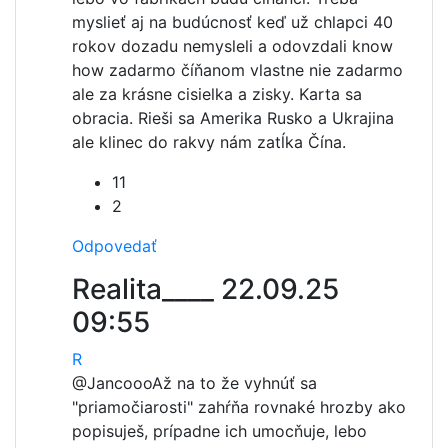
myslieť aj na budúcnosť keď už chlapci 40
rokov dozadu nemysleli a odovzdali know
how zadarmo číňanom vlastne nie zadarmo
ale za krásne cisielka a zisky. Karta sa
obracia. Rieši sa Amerika Rusko a Ukrajina
ale klinec do rakvy nám zatĺka Čína.
11
2
Odpovedať
Realita____
22.09.25
09:55
R
@Jancooo
Až na to že vyhnúť sa
"priamočiarosti" zahŕňa rovnaké hrozby ako
popisuješ, prípadne ich umocňuje, lebo