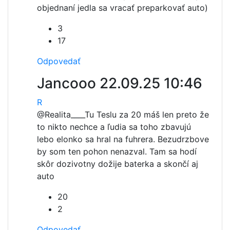
objednaní jedla sa vracať preparkovať auto)
3
17
Odpovedať
Jancooo
22.09.25 10:46
R
@Realita____
Tu Teslu za 20 máš len preto že
to nikto nechce a ľudia sa toho zbavujú
lebo elonko sa hral na fuhrera. Bezudrzbove
by som ten pohon nenazval. Tam sa hodí
skôr dozivotny dožije baterka a skončí aj
auto
20
2
Odpovedať