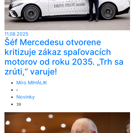
11.08.2025
Šéf Mercedesu otvorene
kritizuje zákaz spaľovacích
motorov od roku 2035. „Trh sa
zrúti,“ varuje!
Miro MIHÁLIK
Novinky
39