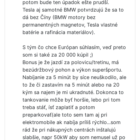
potom bude ten úpadok ešte prudší.
Tesla aj samotné BMW potvrdzujú že sa to
dá bez Číny (BMW motory bez
permanentných magnetov, Tesla vlastné
batérie a rafinácia materiálov).
S tým čo chce Európan súhlasím, veď preto
som si také za 20 000 kúpil ;)
Bonus je že jazdí za polovicu/tretinu, má
bezúdržbový pohon a výkon superšportu.
Nabíjanie za 5 minút by síce neuškodilo, ale
to že či zastavím na 5 minút alebo na 20
kým sa najem je mi ukradnuté. Dokonca to
tankovanie môže byť horšie, lebo pri tom
treba stáť, ísť zaplatiť a potom
preparkovať(ale toto sem tam aj pri
elektromobile ak nabíja príliš rýchlo...som
rád že pri nákupných centrách inštalujú
slabšie, napr 50kW aby som nemusel už po