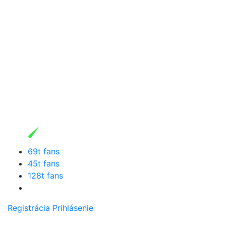
69t fans
45t fans
128t fans
Registrácia
Prihlásenie