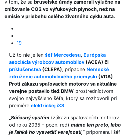
v tom, že sa
bruselské úrady zamerali výlučne na
znižovanie CO2 vo výfukových plynoch, než na
emisie v priebehu celého životného cyklu auta.
19
Už to nie je len
šéf Mercedesu
,
Európska
asociácia výrobcov automobilov
(ACEA) či
príslušenstva
(CLEPA)
, prípadne
Nemecké
združenie automobilového priemyslu
(VDA)
...
Proti zákazu spaľovacích motorov sa aktuálne
verejne postavilo tiež BMW
prostredníctvom
svojho najvyššieho šéfa, ktorý sa rozhovoril pri
premiére
elektrickej iX3
.
„
Súčasný systém
(zákazu spaľovacích motorov
od roku 2035 – pozn. red)
máme len preto, lebo
je ľahké ho vysvetliť verejnosti,
“ pripomenul šéf