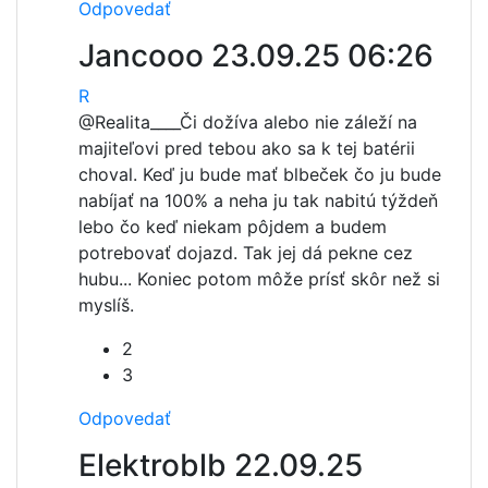
Odpovedať
Jancooo
23.09.25 06:26
R
@Realita____
Či dožíva alebo nie záleží na
majiteľovi pred tebou ako sa k tej batérii
choval. Keď ju bude mať blbeček čo ju bude
nabíjať na 100% a neha ju tak nabitú týždeň
lebo čo keď niekam pôjdem a budem
potrebovať dojazd. Tak jej dá pekne cez
hubu... Koniec potom môže prísť skôr než si
myslíš.
2
3
Odpovedať
Elektroblb
22.09.25