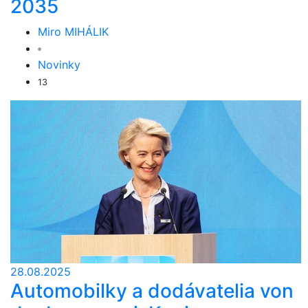
2035
Miro MIHÁLIK
Novinky
13
28.08.2025
Automobilky a dodávatelia von