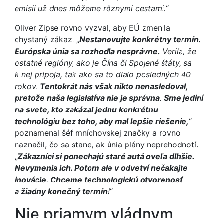
emisií už dnes môžeme rôznymi cestami.
“
Oliver Zipse rovno vyzval, aby EÚ zmenila
chystaný zákaz. „
Nestanovujte konkrétny termín.
Európska únia sa rozhodla nesprávne.
Verila, že
ostatné regióny, ako je Čína či Spojené štáty, sa
k nej pripoja, tak ako sa to dialo posledných 40
rokov.
Tentokrát nás však nikto nenasledoval,
pretože naša legislatíva nie je správna
.
Sme jediní
na svete, kto zakázal jednu konkrétnu
technológiu bez toho, aby mal lepšie riešenie,
“
poznamenal šéf mníchovskej značky a rovno
naznačil, čo sa stane, ak únia plány neprehodnotí.
„
Zákazníci si ponechajú staré autá oveľa dlhšie.
Nevymenia ich. Potom ale v odvetví nečakajte
inovácie. Chceme technologickú otvorenosť
a žiadny konečný termín!
“
Nie priamym vládnym