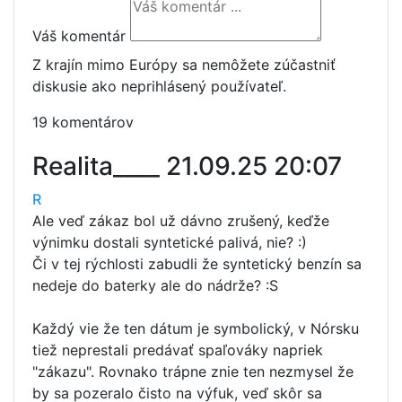
Váš komentár
Z krajín mimo Európy sa nemôžete zúčastniť
diskusie ako neprihlásený používateľ.
19 komentárov
Realita____
21.09.25 20:07
R
Ale veď zákaz bol už dávno zrušený, keďže
výnimku dostali syntetické palivá, nie? :)
Či v tej rýchlosti zabudli že syntetický benzín sa
nedeje do baterky ale do nádrže? :S
Každý vie že ten dátum je symbolický, v Nórsku
tiež neprestali predávať spaľováky napriek
"zákazu". Rovnako trápne znie ten nezmysel že
by sa pozeralo čisto na výfuk, veď skôr sa