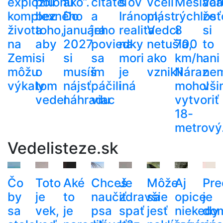
explóziu
polohu
ako“.
čitateľov
s
včelí
Mesiaca
var
komplexného
bez
Do
a
Iránom,
plást.
rýchlosť
že
života
toho,
januára
jeho
realita
Vedci
8
si
na
aby
2027
poviedky
na
netušia,
700
to
Zemi
si
si
sa
mori
ako
km/h.
ani
môžu
o
musíš
im
je
vznikli
Náraz
ne
výkaly
tom
nájsť
páčili
iná
mohol
vši
vedel
náhradu
viac
vytvoriť
18-
metrový.
Vedelisteze.sk
Čo
Toto
Aké
Chceš
Je
Môže
Aj
Pre
by
je
to
naučiť
zdravšie
sa
opice
je
sa
vek,
je
psa
spať
jesť
niekedy
do