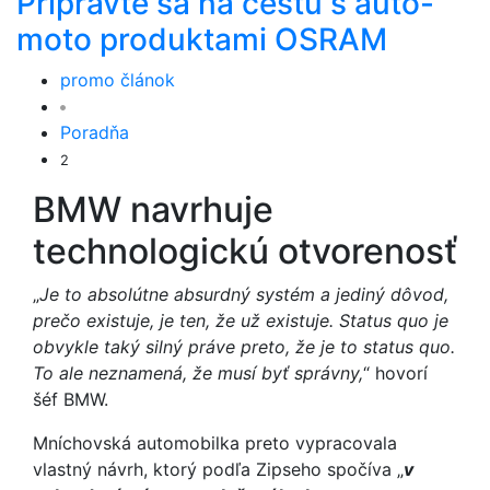
Pripravte sa na cestu s auto-
moto produktami OSRAM
promo článok
Poradňa
2
BMW navrhuje
technologickú otvorenosť
„
Je to absolútne absurdný systém a jediný dôvod,
prečo existuje, je ten, že už existuje. Status quo je
obvykle taký silný práve preto, že je to status quo.
To ale neznamená, že musí byť správny,
“ hovorí
šéf BMW.
Mníchovská automobilka preto vypracovala
vlastný návrh, ktorý podľa Zipseho spočíva „
v