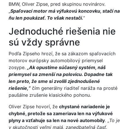
BMW, Oliver Zipse, pred skupinou novinárov.
„
Spaľovací motor má výfukovú koncovku, stačí na
ňu len poukázať. To však nestačí.
“
Jednoduché riešenia nie
sú vždy správne
Podľa Zipseho hrozí, že sa zákazom spaľovacích
motorov európsky automobilový priemysel
zosype.
„Ak opustíme súčasný systém, náš
priemysel sa zmenší na polovicu. Dopadne tak
len preto, že sme si zvolili zjednodušené
riešenie,“
čím generálny riaditeľ naráža na prosté
paušálne zrušenie klasického pohonu.
Oliver Zipse hovorí, že
chystané nariadenie je
chybné, pretože sa zameriava len na výfukové
plyny a vzťahuje sa len na nové automobily
. „
To je
v skutočnosti veľmi malá, zanedbateľná časť.