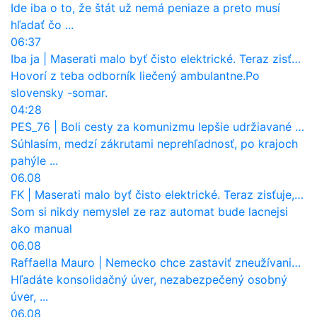
Ide iba o to, že štát už nemá peniaze a preto musí
hľadať čo ...
06:37
Iba ja
|
Maserati malo byť čisto elektrické. Teraz zisťuje, že potrebuje nový osemvalcový motor
Hovorí z teba odborník liečený ambulantne.Po
slovensky -somar.
04:28
PES_76
|
Boli cesty za komunizmu lepšie udržiavané ako dnes?
Súhlasím, medzí zákrutami neprehľadnosť, po krajoch
pahýle ...
06.08
FK
|
Maserati malo byť čisto elektrické. Teraz zisťuje, že potrebuje nový osemvalcový motor
Som si nikdy nemyslel ze raz automat bude lacnejsi
ako manual
06.08
Raffaella Mauro
|
Nemecko chce zastaviť zneužívanie dotácií na elektromobily. Pritvrdí pravidlá
Hľadáte konsolidačný úver, nezabezpečený osobný
úver, ...
06.08