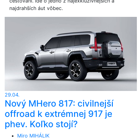
cestovaní. Ide o jedno z najexkluzívnejších a
najdrahších áut vôbec.
29.04.
Nový MHero 817: civilnejší
offroad k extrémnej 917 je
phev. Koľko stojí?
Miro MIHÁLIK