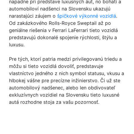
napadne pri predstave luxusných áut, no bohatí a
automobiloví nadšenci na Slovensku ukazujú
narastajúci záujem o
špičkové výkonné vozidlá
.
Od zakázkového Rolls-Royce Sweptail až po
geniálne riešenia v Ferrari LaFerrari tieto vozidlá
predstavujú dokonalé spojenie rýchlosti, štýlu a
luxusu.
Pre tých, ktorí patria medzi privilegovanú triedu a
môžu si tieto vozidlá dovoliť, predstavuje
vlastníctvo jedného z nich symbol statusu, vkusu a
hlbokej vášne pre precízne inžinierstvo. Či už ste
automobilový nadšenec, alebo len obdivovateľ
exkluzívnych vozidiel na Slovensku tieto luxusné
autá rozhodne stoja za vašu pozornosť.