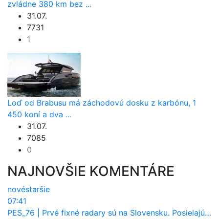
zvládne 380 km bez ...
31.07.
7731
1
Loď od Brabusu má záchodovú dosku z karbónu, 1
450 koní a dva ...
31.07.
7085
0
NAJNOVŠIE KOMENTÁRE
nové
staršie
07:41
PES_76
|
Prvé fixné radary sú na Slovensku. Posielajú už pokuty? Ukáže ich Waze?