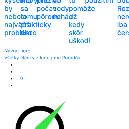
kyselina
Nevyhne
prežíva
do
to
použitím
ob
by
sa
počas
vody
pomôže
Roz
nebola
tomu
pôrodu
nehádž
a
ner
najväčší
prakticky
kedy
iba
problém
nikto
skôr
čer
uškodí
Návrat hore
Všetky články z kategórie Poradňa
0