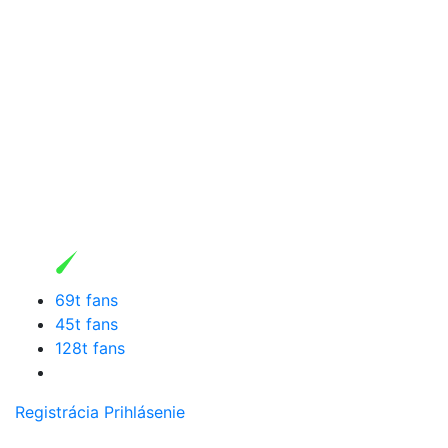
69t fans
45t fans
128t fans
Registrácia
Prihlásenie