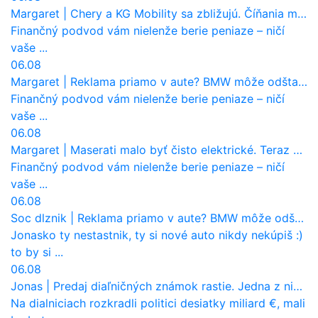
Margaret
|
Chery a KG Mobility sa zbližujú. Číňania môžu získať 10 % bývalého SsangYongu
Finančný podvod vám nielenže berie peniaze – ničí
vaše ...
06.08
Margaret
|
Reklama priamo v aute? BMW môže odštartovať nový trend
Finančný podvod vám nielenže berie peniaze – ničí
vaše ...
06.08
Margaret
|
Maserati malo byť čisto elektrické. Teraz zisťuje, že potrebuje nový osemvalcový motor
Finančný podvod vám nielenže berie peniaze – ničí
vaše ...
06.08
Soc dlznik
|
Reklama priamo v aute? BMW môže odštartovať nový trend
Jonasko ty nestastnik, ty si nové auto nikdy nekúpiš :)
to by si ...
06.08
Jonas
|
Predaj diaľničných známok rastie. Jedna z nich zaznamenala nečakane výrazný nárast
Na dialniciach rozkradli politici desiatky miliard €, mali