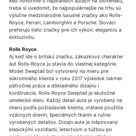
Keď hovoríme o najdrahších autách na Slovensku,
treba si uvedomiť, že najpopulárnejšie na trhu sú
výlučne medzinárodné luxusné značky ako Rolls-
Royce, Ferrari, Lamborghini a Porsche. Slováci
preferujú tieto značky pre ich výkon, eleganciu a
exkluzivitu.
Rolls Royce
Aj keď ide o britskú značku, zákazkový charakter
áut Rolls-Royce ju stavia do vlastnej kategórie.
Model Sweptail bol vytvorený na mieru pre
súkromného klienta v roku 2017 výsledok takmer
päťročnej práce a dôkladného dizajnu i
konštrukcie. Rolls-Royce Sweptail je skutočné
umelecké dielo. Každý detail auta je vyrobený na
mieru podľa požiadaviek klienta, vrátane použitia
vzácnych drevín, špeciálnych tkanín a ručne
vyrobených detailov. Dizajn auta je inšpirovaný
klasickými vozidlami, letectvom a túžbou po