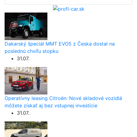
Dakarský špeciál MMT EVO5 z Česka dostal na
poslednú chvíľu stopku
31.07.
Operatívny leasing Citroën: Nové skladové vozidlá
môžete získať aj bez vstupnej investície
31.07.