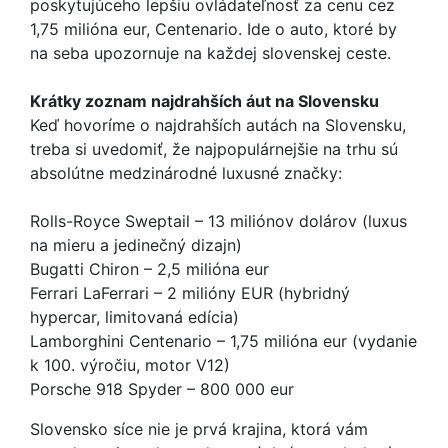
poskytujúceho lepšiu ovládateľnosť za cenu cez
1,75 milióna eur, Centenario. Ide o auto, ktoré by
na seba upozornuje na každej slovenskej ceste.
Krátky zoznam najdrahších áut na Slovensku
Keď hovoríme o najdrahších autách na Slovensku,
treba si uvedomiť, že najpopulárnejšie na trhu sú
absolútne medzinárodné luxusné značky:
Rolls-Royce Sweptail – 13 miliónov dolárov (luxus
na mieru a jedinečný dizajn)
Bugatti Chiron – 2,5 milióna eur
Ferrari LaFerrari – 2 milióny EUR (hybridný
hypercar, limitovaná edícia)
Lamborghini Centenario – 1,75 milióna eur (vydanie
k 100. výročiu, motor V12)
Porsche 918 Spyder – 800 000 eur
Slovensko síce nie je prvá krajina, ktorá vám