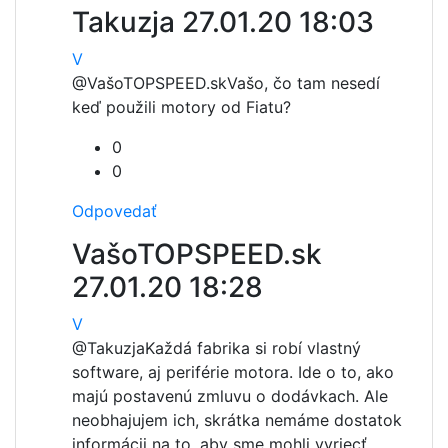
Takuzja
27.01.20 18:03
V
@VašoTOPSPEED.sk
Vašo, čo tam nesedí
keď použili motory od Fiatu?
0
0
Odpovedať
VašoTOPSPEED.sk
27.01.20 18:28
V
@Takuzja
Každá fabrika si robí vlastný
software, aj periférie motora. Ide o to, ako
majú postavenú zmluvu o dodávkach. Ale
neobhajujem ich, skrátka nemáme dostatok
informácii na to, aby sme mohli vyriecť