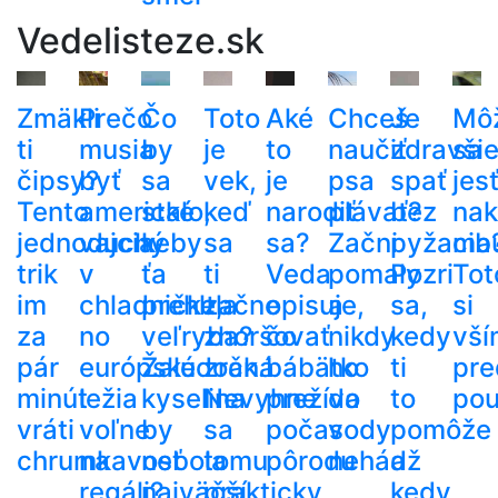
Vedelisteze.sk
Zmäkli
Prečo
Čo
Toto
Aké
Chceš
Je
Mô
ti
musia
by
je
to
naučiť
zdravši
sa
čipsy?
byť
sa
vek,
je
psa
spať
jes
Tento
americké
stalo,
keď
narodiť
plávať?
bez
nak
jednoduchý
vajcia
keby
sa
sa?
Začni
pyžama
cib
trik
v
ťa
ti
Veda
pomaly
Pozri
Tot
im
chladničke,
prehltla
začne
opisuje,
a
sa,
si
za
no
veľryba?
zhoršovať
čo
nikdy
kedy
vší
pár
európske
Žalúdočná
zrak.
bábätko
ho
ti
pre
minút
ležia
kyselina
Nevyhne
prežíva
do
to
pou
vráti
voľne
by
sa
počas
vody
pomôže
chrumkavosť
na
nebola
tomu
pôrodu
nehádž
a
regáli?
najväčší
prakticky
kedy