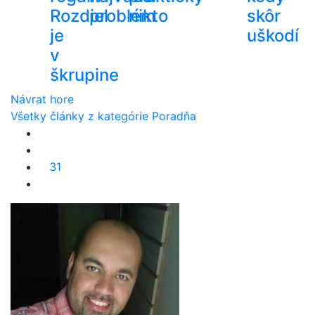
Rozdiel
problém
nikto
skôr
je
uškodí
v
škrupine
Návrat hore
Všetky články z kategórie Poradňa
31