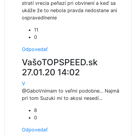
stratí vrecia peňazí pri obvinení a keď sa
ukáže že to nebola pravda nedostane ani
ospravedlnenie
11
0
Odpovedať
VašoTOPSPEED.sk
27.01.20 14:02
V
@Gabo
Vnímam to veľmi podobne... Najmä
pri tom Suzuki mi to akosi nesedí...
8
0
Odpovedať