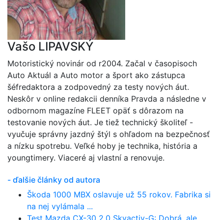
Vašo LIPAVSKÝ
Motoristický novinár od r2004. Začal v časopisoch
Auto Aktuál a Auto motor a šport ako zástupca
šéfredaktora a zodpovedný za testy nových áut.
Neskôr v online redakcii denníka Pravda a následne v
odbornom magazíne FLEET opäť s dôrazom na
testovanie nových áut. Je tiež technický školiteľ -
vyučuje správny jazdný štýl s ohľadom na bezpečnosť
a nízku spotrebu. Veľké hoby je technika, história a
youngtimery. Viaceré aj vlastní a renovuje.
- ďalšie články od autora
Škoda 1000 MBX oslavuje už 55 rokov. Fabrika si
na nej vylámala ...
Test Mazda CX-30 2.0 Skyactiv-G: Dobrá, ale