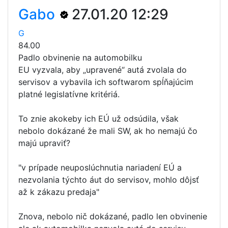
Gabo
27.01.20 12:29
G
84.00
Padlo obvinenie na automobilku
EU vyzvala, aby „upravené“ autá zvolala do
servisov a vybavila ich softwarom spĺňajúcim
platné legislatívne kritériá.
To znie akokeby ich EÚ už odsúdila, však
nebolo dokázané že mali SW, ak ho nemajú čo
majú upraviť?
"v prípade neuposlúchnutia nariadení EÚ a
nezvolania týchto áut do servisov, mohlo dôjsť
až k zákazu predaja"
Znova, nebolo nič dokázané, padlo len obvinenie