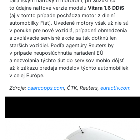
talianskym naftovým motorom, pri Suzuki sú
to údajne naftové verzie modelu
Vitara 1.6 DDiS
(aj v tomto prípade pochádza motor z dielní
automobilky Fiat). Uvedené motory však už nie sú
v ponuke pre nové vozidlá, prípadné obmedzenia
a zvolávacie servisné akcie sa tak dotknú len
starších vozidiel. Podľa agentúry Reuters by
v prípade neuposlúchnutia nariadení EÚ
a nezvolania týchto áut do servisov mohlo dôjsť
až k zákazu predaja modelov týchto automobiliek
v celej Európe.
Zdroje:
caarcopps.com
, ČTK, Reuters,
euractiv.com