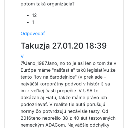
potom taká organizácia?
12
1
Odpovedať
Takuzja
27.01.20 18:39
V
@Jano_1987
Jano, no to je asi len o tom že v
Európe máme "našťastie" takú legislatívu že
tento "lov na čarodejnice" (v preklade -
najväčší korporátny podvod v histórii) sa
im z veľkej časti prepečie. V USA to
dokázali aj Fiatu, takže máme právo ich
podozrievať. V realite tie autá porušujú
normy čo potvrdzujú nezávisle testy. Od
2016teho neprešlo 38 z 40 áut testovaných
nemeckým ADACom. Najväčšie odchýlky