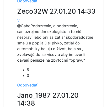
Odpovedať
Zeco32W
27.01.20 14:33
V
@Gabo
Podozrenie, a podozrenie,
samozrejme tím ekologistom to nič
nespraví lebo oni sa zatiaľ škodoradostne
smejú a popíjajú si pivko, zatiaľ čo
automobilky bojujú o život, boja sa ,
zvolávajú do servisov a aby im uverili
dávajú peniaze na zbytočnú "opravu"
5
0
Odpovedať
Jano_1987
27.01.20
14:38