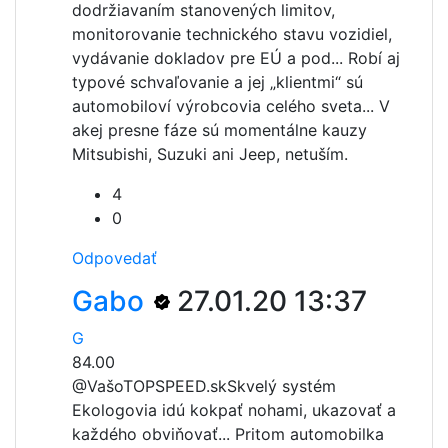
dodržiavaním stanovených limitov,
monitorovanie technického stavu vozidiel,
vydávanie dokladov pre EÚ a pod... Robí aj
typové schvaľovanie a jej „klientmi“ sú
automobiloví výrobcovia celého sveta... V
akej presne fáze sú momentálne kauzy
Mitsubishi, Suzuki ani Jeep, netuším.
4
0
Odpovedať
Gabo
27.01.20 13:37
G
84.00
@VašoTOPSPEED.sk
Skvelý systém
Ekologovia idú kokpať nohami, ukazovať a
každého obviňovať... Pritom automobilka