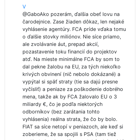
V
@Gabo
Ako pozerám, ďalšia obeť lovu na
čarodejnice. Zase žiaden dôkaz, len nejaké
vyhlásenie agentúry. FCA príde vďaka tomu
o ďalšie stovky miliónov. Nie síce priamo,
ale zvolávanie áut, prepad akcií,
pozastavenie toku financií do projektov
atď. Na mieste minimálne FCA by som to
dal pekne žalobu na EU, za tých niekoľko
krivých obvinení (nič nebolo dokázané) a
vypýtal si späť straty (tie sa dajú presne
vyčísliť) a peniaze za poškodenie dobrého
mena, takže ak by FCA žalovalo EU o 3
miliardy €, čo je podľa niektorých
odborníkov (bez zarátania tohto
vyhlásenia) reálna strata, že čo by bolo.
FIAT sa síce netopí v peniazoch, ale keď si
zoberieme, že sa spojili s PSA (tam tiež