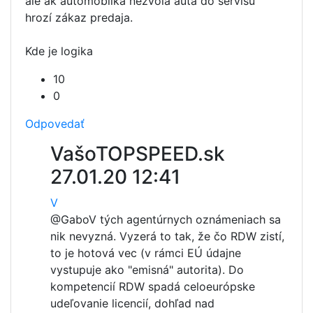
ale ak automobilka nezvola autá do servisu
hrozí zákaz predaja.
Kde je logika
10
0
Odpovedať
VašoTOPSPEED.sk
27.01.20 12:41
V
@Gabo
V tých agentúrnych oznámeniach sa
nik nevyzná. Vyzerá to tak, že čo RDW zistí,
to je hotová vec (v rámci EÚ údajne
vystupuje ako "emisná" autorita). Do
kompetencií RDW spadá celoeurópske
udeľovanie licencií, dohľad nad