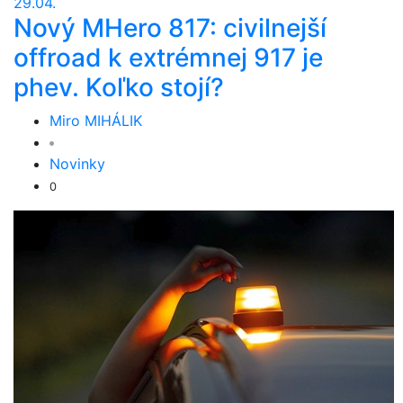
29.04.
Nový MHero 817: civilnejší
offroad k extrémnej 917 je
phev. Koľko stojí?
Miro MIHÁLIK
Novinky
0