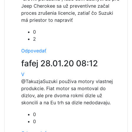
Jeep Cherokee sa už preventívne začal
proces zrušenia licencie, zatiaľ čo Suzuki
má priestor to napraviť
0
2
Odpovedať
fafej
28.01.20 08:12
V
@Takuzja
Suzuki použiva motory vlastnej
produkcie. Fiat motor sa montoval do
dizlov, ale pre dvoma rokmi dizle už
skoncili a na Eu trh sa dizle nedodavaju.
0
0