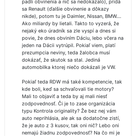
padli obvinenia a nič sa nedokázalo), pridá
sa Renault (ďalšie obvinenie a dôkazy
nikde), potom tu je Daimler, Nissan, BMW....
Ako miliardy by lietali. Takto to vyzerá, že
nejaký eko úradník sa zle vyspí a dnes si
povie, že dnes obviním Dáciu, lebo včera na
jeden na Dácii vytrúpil. Pokiaľ viem, platí
prezumpcia neviny, teda žalobca musí
dokázať, že skutok sa stal. Jediná
automobilka ktorej niečo dokázali je VW.
Pokiaľ teda RDW má také kompetencie, tak
kde boli, keď sa schvaľovali tie motory?
Mali to objaviť a teda by aj mali niesť
zodpovednosť. Či je to zase organizácia
typu Kontrola originality? Že bez nej vám
auto neprihlásia, ale ak sa dodatočne zistí,
že je auto z 3 kusov, tak oni nič? Lebo oni
nemajú žiadnu zodpovednosť? Na čo mi je