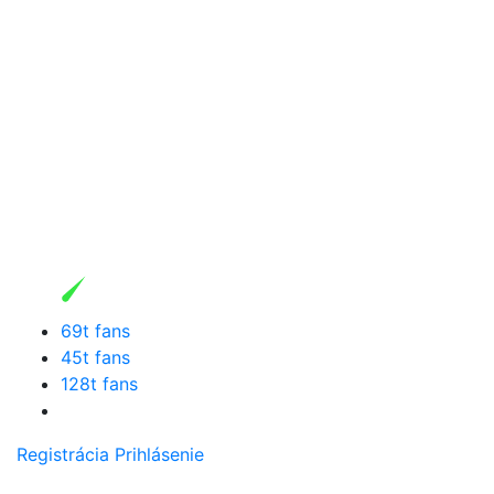
69t fans
45t fans
128t fans
Registrácia
Prihlásenie