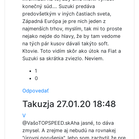
konečný súd.... Suzuki predáva
predovšetkým v iných častiach sveta,
Západná Európa je pre nich jeden z
najmenších trhov, myslím, tak mi to proste
nejako nejde do hlavy, že by tam vedome
na tých pár kusov dávali takýto soft.
Ktovie. Toto vidím skôr ako útok na Fiat a
Suzuki sa skrátka zviezlo. Neviem.
1
0
Odpovedať
Takuzja
27.01.20 18:48
V
@VašoTOPSPEED.sk
Aha jasné, to dáva
zmysel. A zrejme aj nebudú na rovnakej
"úrovni porušenia", lebo som zachytil že pre