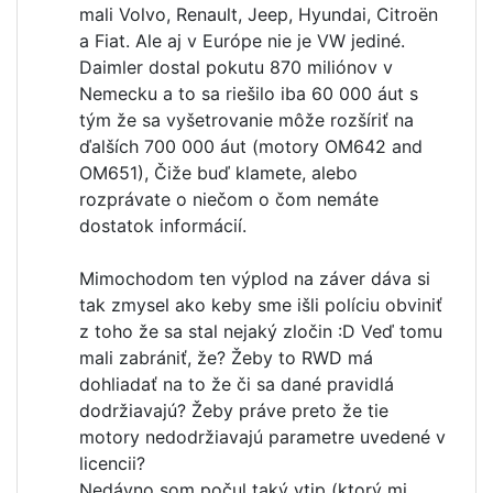
mali Volvo, Renault, Jeep, Hyundai, Citroën
a Fiat. Ale aj v Európe nie je VW jediné.
Daimler dostal pokutu 870 miliónov v
Nemecku a to sa riešilo iba 60 000 áut s
tým že sa vyšetrovanie môže rozšíriť na
ďalších 700 000 áut (motory OM642 and
OM651), Čiže buď klamete, alebo
rozprávate o niečom o čom nemáte
dostatok informácií.
Mimochodom ten výplod na záver dáva si
tak zmysel ako keby sme išli políciu obviniť
z toho že sa stal nejaký zločin :D Veď tomu
mali zabrániť, že? Žeby to RWD má
dohliadať na to že či sa dané pravidlá
dodržiavajú? Žeby práve preto že tie
motory nedodržiavajú parametre uvedené v
licencii?
Nedávno som počul taký vtip (ktorý mi