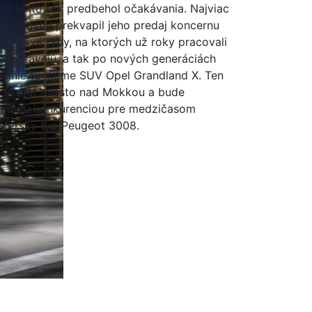
el tento rok predbehol očakávania. Najviac
zpochyby prekvapil jeho predaj koncernu
A. Nové typy, na ktorých už roky pracovali
zaostávajú, a tak po nových generáciách
signie tu máme SUV Opel Grandland X. Ten
de mať miesto nad Mokkou a bude
iamou konkurenciou pre medzičasom
sterský typ Peugeot 3008.