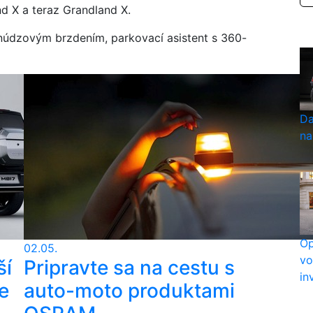
nd X a teraz Grandland X.
núdzovým brzdením, parkovací asistent s 360-
Da
na
Op
02.05.
vo
ší
Pripravte sa na cestu s
in
e
auto-moto produktami