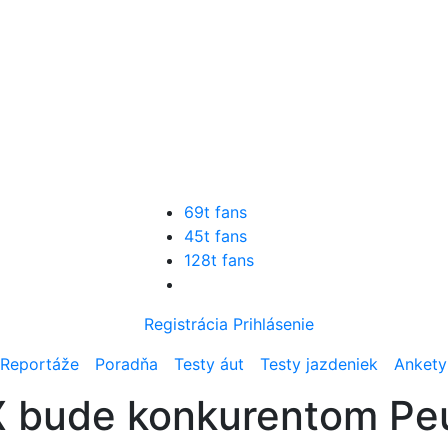
69t fans
45t fans
128t fans
Registrácia
Prihlásenie
Reportáže
Poradňa
Testy áut
Testy jazdeniek
Ankety
X bude konkurentom P