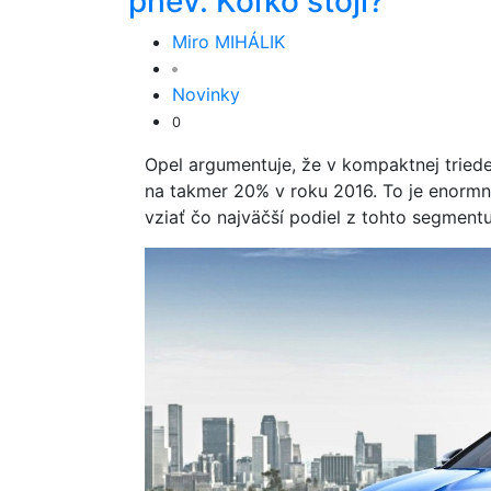
phev. Koľko stojí?
Miro MIHÁLIK
Novinky
0
Opel argumentuje, že v kompaktnej tried
na takmer 20% v roku 2016. To je enormný
vziať čo najväčší podiel z tohto segmentu