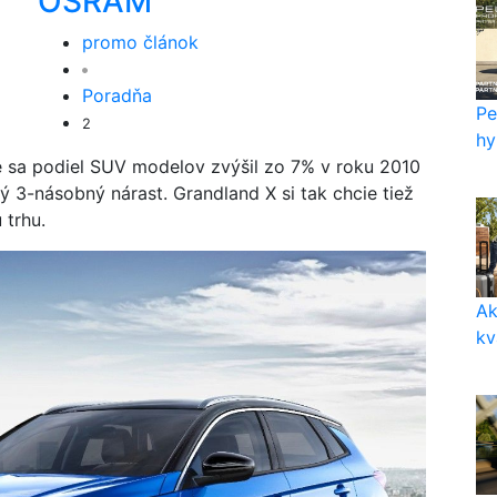
OSRAM
promo článok
Poradňa
Pe
2
hy
e sa podiel SUV modelov zvýšil zo 7% v roku 2010
 3-násobný nárast. Grandland X si tak chcie tiež
 trhu.
Ak
kv