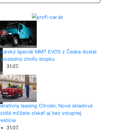
karský špeciál MMT EVO5 z Česka dostal
 poslednú chvíľu stopku
31.07.
eratívny leasing Citroën: Nové skladové
zidlá môžete získať aj bez vstupnej
vestície
31.07.