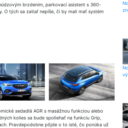
No
núdzovým brzdením, parkovací asistent s 360-
zn
O tých sa zatiaľ nepíše, či by mali mať systém
No
vý
omické sedadlá AGR s masážnou funkciou alebo
ných kolies sa bude spoliehať na funkciu Grip,
ch. Pravdepodobne pôjde o to isté, čo ponúka už