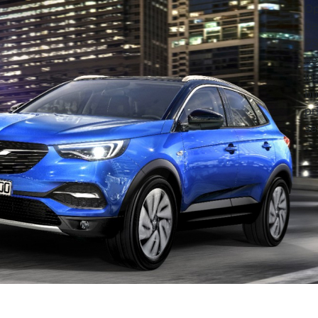
Op
be
PS
ne
In
bu
pr
se