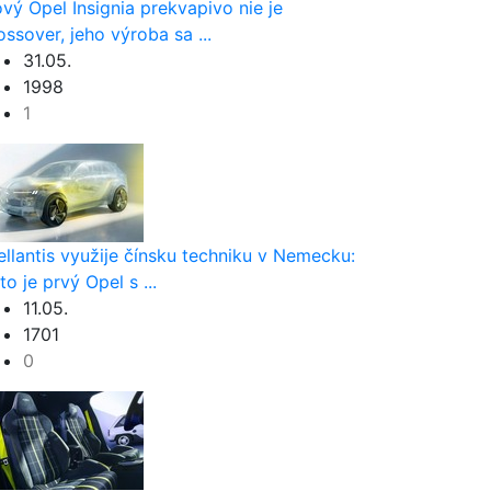
vý Opel Insignia prekvapivo nie je
ossover, jeho výroba sa ...
31.05.
1998
1
ellantis využije čínsku techniku v Nemecku:
to je prvý Opel s ...
11.05.
1701
0