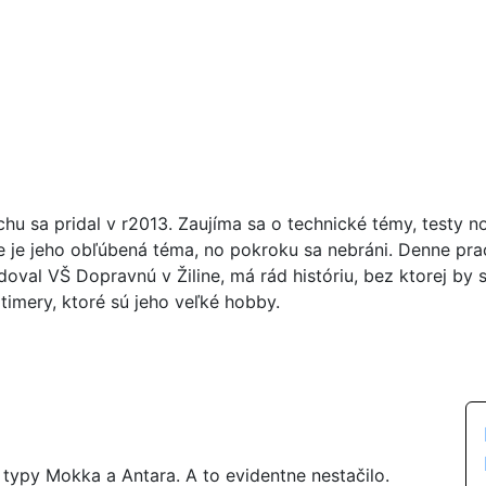
chu sa pridal v r2013. Zaujíma sa o technické témy, testy n
ie je jeho obľúbená téma, no pokroku sa nebráni. Denne pr
doval VŠ Dopravnú v Žiline, má rád históriu, bez ktorej by 
timery, ktoré sú jeho veľké hobby.
ypy Mokka a Antara. A to evidentne nestačilo.