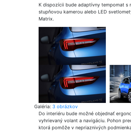
K dispozícii bude adaptívny tempomat s 
stupňovou kamerou alebo LED svetlomety. 
Matrix.
Galéria:
3 obrázkov
Do interiéru bude možné objednať ergon
vyhrievaný volant a navigáciu. Pohon pred
ktorá pomôže v nepriaznivých podmienka