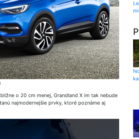
La
mi
P
No
ka
u
ibližne o 20 cm menej, Grandland X im tak nebude
stanú najmodernejšie prvky, ktoré poznáme aj