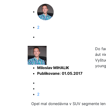
2
Do fa
áut n
Vyštu
young
Miloslav MIHALIK
Publikovane: 01.05.2017
2
Opel mal donedávna v SUV segmente len t