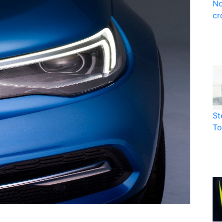
No
cr
St
To