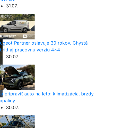
31.07.
ugeot Partner oslavuje 30 rokov. Chystá
brid aj pracovnú verziu 4×4
30.07.
o pripraviť auto na leto: klimatizácia, brzdy,
apaliny
30.07.