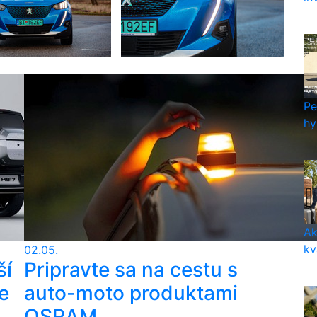
Pe
hy
Ak
kv
02.05.
ší
Pripravte sa na cestu s
e
auto-moto produktami
OSRAM