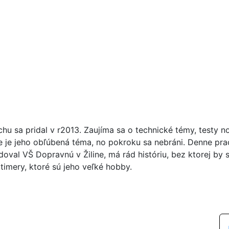
chu sa pridal v r2013. Zaujíma sa o technické témy, testy n
ie je jeho obľúbená téma, no pokroku sa nebráni. Denne pr
doval VŠ Dopravnú v Žiline, má rád históriu, bez ktorej by 
timery, ktoré sú jeho veľké hobby.