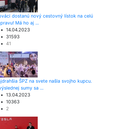
ováci dostanú nový cestovný lístok na celú
pravu! Má ho aj ...
14.04.2023
31593
41
jdrahšia ŠPZ na svete našla svojho kupcu.
výslednej sumy sa ...
13.04.2023
10363
2