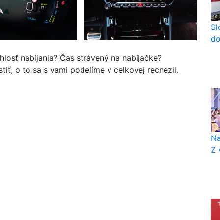
Sl
do
losť nabíjania? Čas strávený na nabíjačke?
stiť, o to sa s vami podelíme v celkovej recnezii.
Na
Z 