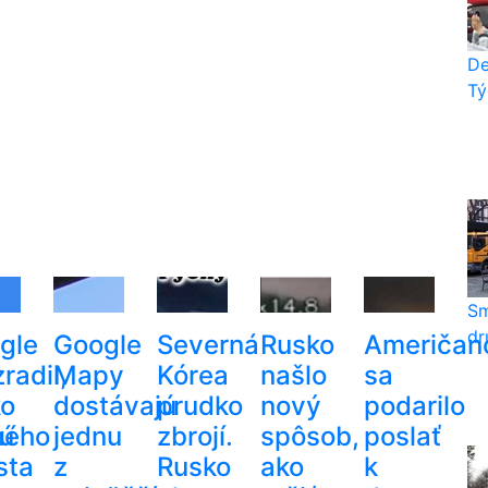
De
Tý
Sm
dr
gle
Google
Severná
Rusko
Američa
radil,
Mapy
Kórea
našlo
sa
ko
dostávajú
prudko
nový
podarilo
kú
ného
jednu
zbrojí.
spôsob,
poslať
sta
z
Rusko
ako
k