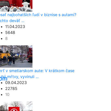
sať najbohatších ľudí v biznise s autami?
chto deväť ...
11.04.2023
5648
8
rť v smetiarskom aute: V krátkom čase
uhý mŕtvy, vyvinuli ...
nom
09.04.2023
22785
10