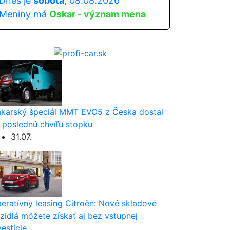
Dnes je
sobota
, 08.08.2026
Meniny má
Oskar - význam mena
karský špeciál MMT EVO5 z Česka dostal
 poslednú chvíľu stopku
31.07.
eratívny leasing Citroën: Nové skladové
zidlá môžete získať aj bez vstupnej
vestície