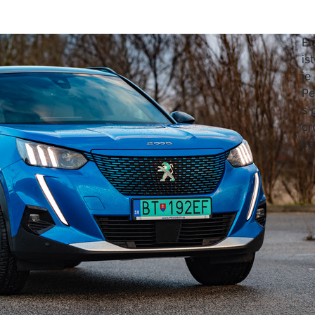
El
is
je
Pe
s 
cr
ko