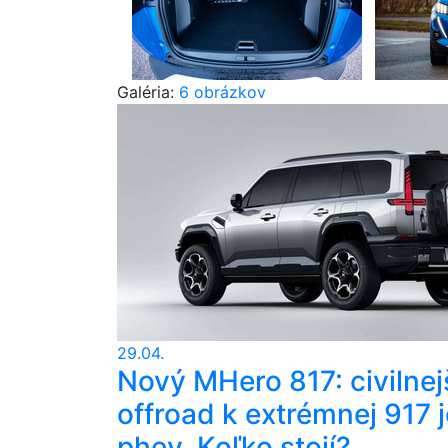
Galéria:
6 obrázkov
29.04.
Nový MHero 817: civilnej
offroad k extrémnej 917 j
phev. Koľko stojí?