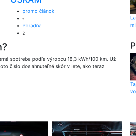
promo článok
La
mi
Poradňa
2
P
m?
rná spotreba podľa výrobcu 18,3 kWh/100 km. Už
oto čislo dosiahnuteľné skôr v lete, ako teraz
Ta
vo