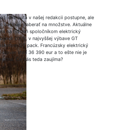
ektrické autá v našej redakcii postupne, ale
to začínajú naberať na množstve. Aktuálne
 mi na týždeň spoločníkom elektrický
ugeot 2008, v najvyššej výbave GT
paketom GT pack. Francúzsky elektrický
ossover stojí 36 390 eur a to ešte nie je
nečná. Čo vás teda zaujíma?