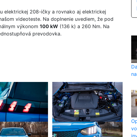
 elektrickej 208-ičky a rovnako aj elektrickej
 našom videoteste. Na doplnenie uvediem, že pod
ximálnym výkonom
100 kW
(136 k) a 260 Nm. Na
jednostupňová prevodovka.
Da
na
Op
vo
in