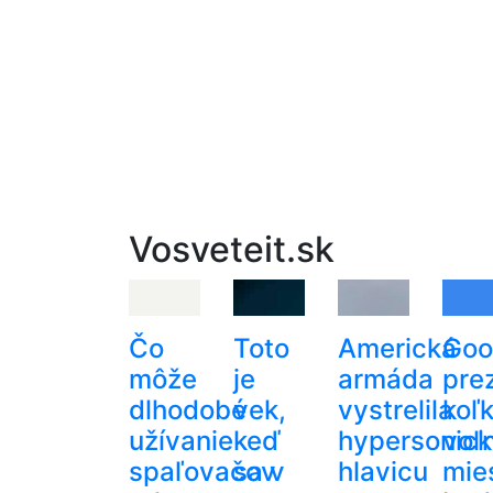
Vosveteit.sk
Čo
Toto
Americká
Goo
môže
je
armáda
prez
dlhodobé
vek,
vystrelila
koľ
užívanie
keď
hypersonic
voľ
spaľovačov
sa v
hlavicu
mie