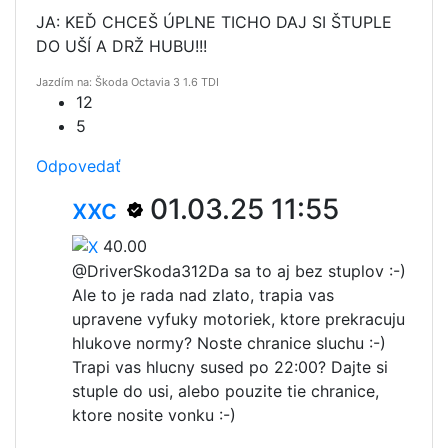
JA: KEĎ CHCEŠ ÚPLNE TICHO DAJ SI ŠTUPLE
DO UŠÍ A DRŽ HUBU!!!
Jazdím na: Škoda Octavia 3 1.6 TDI
12
5
Odpovedať
xxc
01.03.25 11:55
40.00
@DriverSkoda312
Da sa to aj bez stuplov :-)
Ale to je rada nad zlato, trapia vas
upravene vyfuky motoriek, ktore prekracuju
hlukove normy? Noste chranice sluchu :-)
Trapi vas hlucny sused po 22:00? Dajte si
stuple do usi, alebo pouzite tie chranice,
ktore nosite vonku :-)