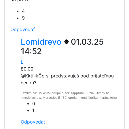
4
9
Odpovedať
Lomidrevo
01.03.25
14:52
L
80.00
@Kktiiik
Čo si predstavuješ pod prijateľnou
cenou?
Jazdím na: BMW 1M coupé black sapphire, Suzuki Jimny IV
kinetic yellow, Mercedes B 180, spoľahlivosť Norika muránskeho
6
1
Odpovedať