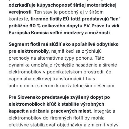
odzrkadľuje kúpyschopnosť širšej motoristickej
verejnosti
. Ten stav je podobný aj v širšom
kontexte,
firemné flotily EÚ totiž predstavujú "len"
približne 60 % celkového dopytu EV. Práve tu vidí
Európska Komisia veľké medzery a možnosti
.
Segment flotíl má slúžiť ako spoľahlivé odbytisko
pre elektromobily
, najmä keď sa zrýchľujú
prechody na alternatívne typy pohonu. Táto
dynamika umožňuje rýchlejšie nasadenie a šírenie
elektromobilov v podnikateľskom prostredí, čo
napomáha celkovej transformácii trhu s
automobilmi smerom k udržateľnejším riešeniam.
Pre Slovensko predstavuje zvýšený dopyt po
elektromobiloch kľúč k stabilite výrobných
kapacít a udržaniu pracovných miest
. Integrácia
elektromobilov do firemných flotíl by mohla
efektívne stabilizovať objednávky a zmierniť vplyv