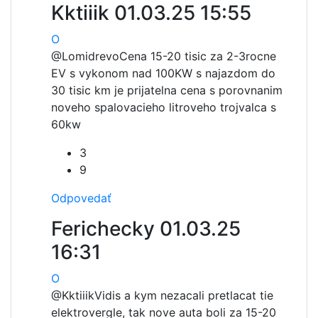
Kktiiik
01.03.25 15:55
O
@Lomidrevo
Cena 15-20 tisic za 2-3rocne
EV s vykonom nad 100KW s najazdom do
30 tisic km je prijatelna cena s porovnanim
noveho spalovacieho litroveho trojvalca s
60kw
3
9
Odpovedať
Ferichecky
01.03.25
16:31
O
@Kktiiik
Vidis a kym nezacali pretlacat tie
elektrovergle, tak nove auta boli za 15-20