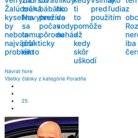
veľryba?
zhoršovať
čo
nikdy
kedy
všímaj
ako
ten
Žalúdočná
zrak.
bábätko
ho
ti
pred
ľudia
z
kyselina
Nevyhne
prežíva
do
to
použitím
ob
by
sa
počas
vody
pomôže
Roz
nebola
tomu
pôrodu
nehádž
a
ner
najväčší
prakticky
kedy
iba
problém
nikto
skôr
čer
uškodí
Návrat hore
Všetky články z kategórie Poradňa
25