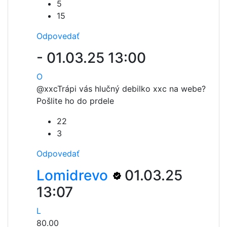
5
15
Odpovedať
-
01.03.25 13:00
O
@xxc
Trápi vás hlučný debilko xxc na webe?
Pošlite ho do prdele
22
3
Odpovedať
Lomidrevo
01.03.25
13:07
L
80.00