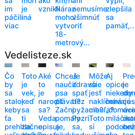
sa
mori
ako
km/h.
ani
vypli,
im
je
vznikli
Náraz
nemusíme
zlepšila
páčili
iná
mohol
všimnúť
sa
viac
vytvoriť
pamäť,..
18-
metrový...
Vedelisteze.sk
Čo
Toto
Aké
Chceš
Je
Môže
Aj
Pre
by
je
to
naučiť
zdravšie
sa
opice
je
sa
vek,
je
psa
spať
jesť
niekedy
do
stalo,
keď
narodiť
plávať?
bez
naklíčená
mávajú
ces
keby
sa
sa?
Začni
pyžama?
cibuľa?
„domáci
ove
ťa
ti
Veda
pomaly
Pozri
Toto
miláčiko
ost
prehltla
začne
opisuje,
a
sa,
si
podobn
než