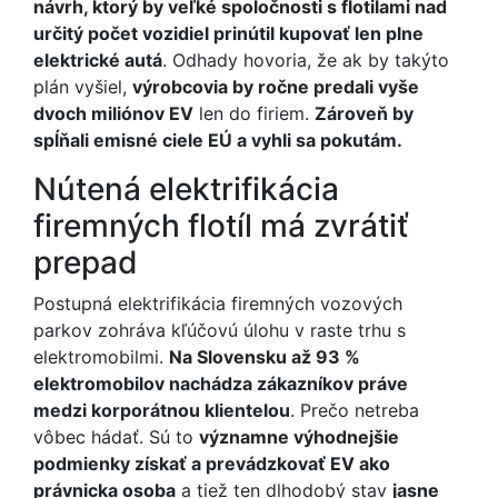
návrh, ktorý by veľké spoločnosti s flotilami nad
určitý počet vozidiel prinútil kupovať len plne
elektrické autá
. Odhady hovoria, že ak by takýto
plán vyšiel,
výrobcovia by ročne predali vyše
dvoch miliónov EV
len do firiem.
Zároveň by
spĺňali emisné ciele EÚ a vyhli sa pokutám.
Nútená elektrifikácia
firemných flotíl má zvrátiť
prepad
Postupná elektrifikácia firemných vozových
parkov zohráva kľúčovú úlohu v raste trhu s
elektromobilmi.
Na Slovensku až 93 %
elektromobilov nachádza zákazníkov práve
medzi korporátnou klientelou
. Prečo netreba
vôbec hádať. Sú to
významne výhodnejšie
podmienky získať a prevádzkovať EV ako
právnicka osoba
a tiež ten dlhodobý stav
jasne