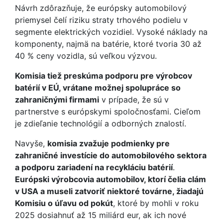
Návrh zdôrazňuje, že európsky automobilový
priemysel čelí riziku straty trhového podielu v
segmente elektrických vozidiel. Vysoké náklady na
komponenty, najmä na batérie, ktoré tvoria 30 až
40 % ceny vozidla, sú veľkou výzvou.
Komisia tiež preskúma podporu pre výrobcov
batérií v EÚ, vrátane možnej spolupráce so
zahraničnými firmami
v prípade, že sú v
partnerstve s európskymi spoločnosťami. Cieľom
je zdieľanie technológií a odborných znalostí.
Navyše,
komisia zvažuje podmienky pre
zahraničné investície do automobilového sektora
a podporu zariadení na recykláciu batérií
.
Európski výrobcovia automobilov, ktorí čelia clám
v USA a museli zatvoriť niektoré továrne, žiadajú
Komisiu o úľavu od pokút
, ktoré by mohli v roku
2025 dosiahnuť až 15 miliárd eur, ak ich nové