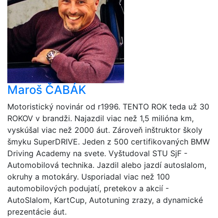
Maroš ČABÁK
Motoristický novinár od r1996. TENTO ROK teda už 30
ROKOV v brandži. Najazdil viac než 1,5 milióna km,
vyskúšal viac než 2000 áut. Zároveň inštruktor školy
šmyku SuperDRIVE. Jeden z 500 certifikovaných BMW
Driving Academy na svete. Vyštudoval STU SjF -
Automobilová technika. Jazdil alebo jazdí autoslalom,
okruhy a motokáry. Usporiadal viac než 100
automobilových podujatí, pretekov a akcií -
AutoSlalom, KartCup, Autotuning zrazy, a dynamické
prezentácie áut.