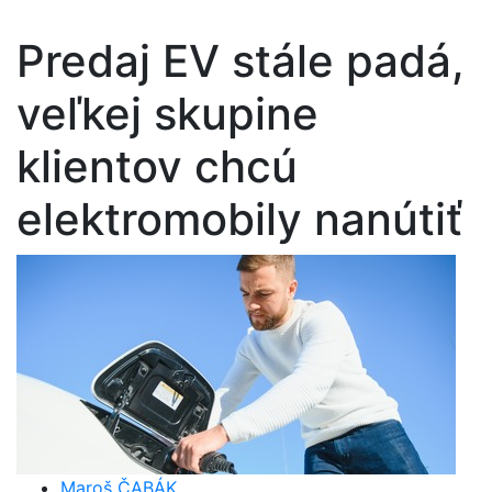
Predaj EV stále padá,
veľkej skupine
klientov chcú
elektromobily nanútiť
Maroš ČABÁK