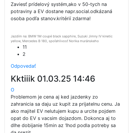
Zaviesť prídelový systém,ako v 50-tych na
potraviny a EV dostane napr.social.odkázaná
osoba podľa stanov.kritérií zdarma!
Jazdím na: BMW 1M coupé black sapphire, Suzuki Jimny IV kinetic
yellow, Mercedes B 180, spoľahlivosť Norika muránskeho
11
2
Odpovedať
Kktiiik
01.03.25 14:46
O
Problemom je cena aj ked jazdenky zo
zahranicia sa daju uz kupit za prijatelnu cenu. Ja
ako majitel EV nelutujem kupu a urcite pojdem
opat do EV s vacsim dojazdom. Dokonca aj to
dlhe dobijanie 15min az 1hod podla potreby sa
da prezit