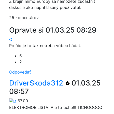
Z krajín mimo Európy sa nemôžete zúčastniť
diskusie ako neprihlásený používateľ.
25 komentárov
Opravte si
01.03.25 08:29
O
Prečio je to tak netreba vôbec hádať.
5
2
Odpovedať
DriverSkoda312
01.03.25
08:57
67.00
ELEKTROMOBILISTA: Ale to ticho!!! TICHOOOOO