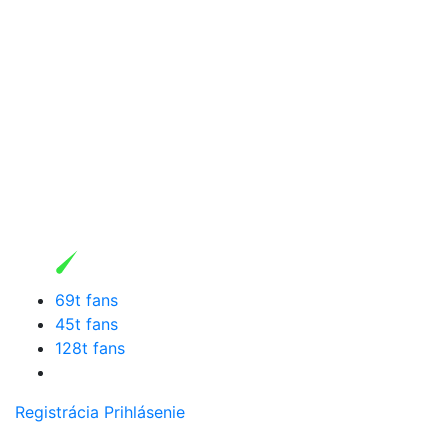
69t fans
45t fans
128t fans
Registrácia
Prihlásenie