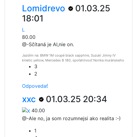
Lomidrevo
01.03.25
18:01
L
80.00
@-
Sčítaná je AI,nie on.
Jazdím na: BMW 1M coupé black sapphire, Suzuki Jimny IV
kinetic yellow, Mercedes B 180, spoľahlivosť Norika muránskeho
3
2
Odpovedať
xxc
01.03.25 20:34
40.00
@-
Ale no, ja som rozumnejsi ako realita :-)
1