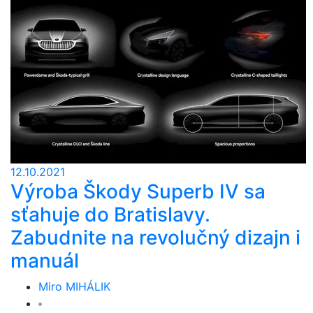
12.10.2021
Výroba Škody Superb IV sa
sťahuje do Bratislavy.
Zabudnite na revolučný dizajn i
manuál
Miro MIHÁLIK