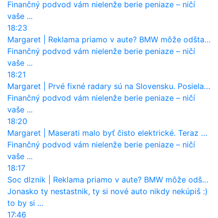
Finančný podvod vám nielenže berie peniaze – ničí
vaše ...
18:23
Margaret
|
Reklama priamo v aute? BMW môže odštartovať nový trend
Finančný podvod vám nielenže berie peniaze – ničí
vaše ...
18:21
Margaret
|
Prvé fixné radary sú na Slovensku. Posielajú už pokuty? Ukáže ich Waze?
Finančný podvod vám nielenže berie peniaze – ničí
vaše ...
18:20
Margaret
|
Maserati malo byť čisto elektrické. Teraz zisťuje, že potrebuje nový osemvalcový motor
Finančný podvod vám nielenže berie peniaze – ničí
vaše ...
18:17
Soc dlznik
|
Reklama priamo v aute? BMW môže odštartovať nový trend
Jonasko ty nestastnik, ty si nové auto nikdy nekúpiš :)
to by si ...
17:46