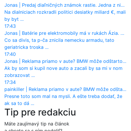
Jonas
|
Predaj diaľničných známok rastie. Jedna z nich zaznamenala nečakane výrazný nárast
Na dialniciach rozkradli politici desiatky miliard €, mali
by byt ...
17:43
Jonas
|
Batérie pre elektromobily má v rukách Ázia. Európa ale stráca kontrolu aj nad vlastnou výrobou!
Co sa divis, ta p-ča znicila nemecku armadu, tato
geriatricka troska ...
17:40
Jonas
|
Reklama priamo v aute? BMW môže odštartovať nový trend
Ak by som si kupil nove auto a zacali by sa mi v nom
zobrazovat ...
17:34
painkiller
|
Reklama priamo v aute? BMW môže odštartovať nový trend
Presne toto som mal na mysli. A ešte treba dodať, že
ak sa to dá ...
Tip pre redakciu
Máte zaujímavý tip na článok
a chcete sa s ním podeliť?