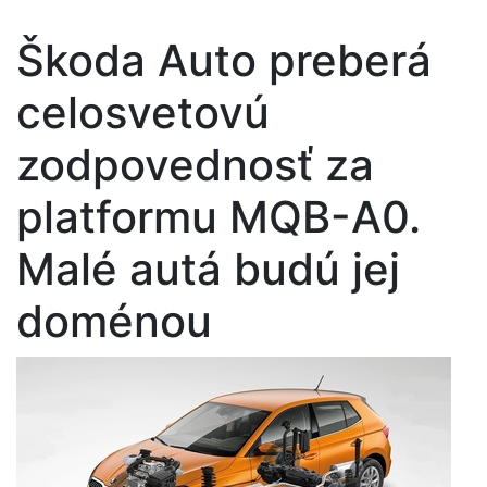
Škoda Auto preberá
celosvetovú
zodpovednosť za
platformu MQB-A0.
Malé autá budú jej
doménou