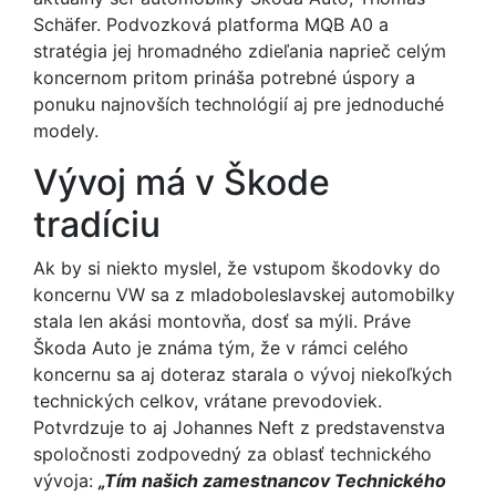
Schäfer. Podvozková platforma MQB A0 a
stratégia jej hromadného zdieľania naprieč celým
koncernom pritom prináša potrebné úspory a
ponuku najnovších technológií aj pre jednoduché
modely.
Vývoj má v Škode
tradíciu
Ak by si niekto myslel, že vstupom škodovky do
koncernu VW sa z mladoboleslavskej automobilky
stala len akási montovňa, dosť sa mýli. Práve
Škoda Auto je známa tým, že v rámci celého
koncernu sa aj doteraz starala o vývoj niekoľkých
technických celkov, vrátane prevodoviek.
Potvrdzuje to aj Johannes Neft z predstavenstva
spoločnosti zodpovedný za oblasť technického
vývoja:
„Tím našich zamestnancov Technického