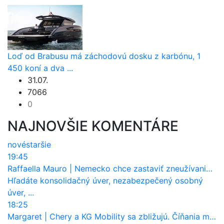
Loď od Brabusu má záchodovú dosku z karbónu, 1
450 koní a dva ...
31.07.
7066
0
NAJNOVŠIE KOMENTÁRE
nové
staršie
19:45
Raffaella Mauro
|
Nemecko chce zastaviť zneužívanie dotácií na elektromobily. Pritvrdí pravidlá
Hľadáte konsolidačný úver, nezabezpečený osobný
úver, ...
18:25
Margaret
|
Chery a KG Mobility sa zbližujú. Číňania môžu získať 10 % bývalého SsangYongu