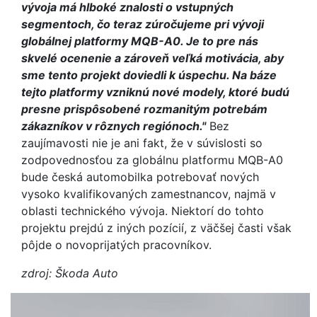
vývoja má hlboké znalosti o vstupných
segmentoch, čo teraz zúročujeme pri vývoji
globálnej platformy MQB-A0. Je to pre nás
skvelé ocenenie a zároveň veľká motivácia, aby
sme tento projekt doviedli k úspechu. Na báze
tejto platformy vzniknú nové modely, ktoré budú
presne prispôsobené rozmanitým potrebám
zákazníkov v rôznych regiónoch."
Bez
zaujímavosti nie je ani fakt, že v súvislosti so
zodpovednosťou za globálnu platformu MQB-A0
bude česká automobilka potrebovať nových
vysoko kvalifikovaných zamestnancov, najmä v
oblasti technického vývoja. Niektorí do tohto
projektu prejdú z iných pozícií, z väčšej časti však
pôjde o novoprijatých pracovníkov.
zdroj: Škoda Auto