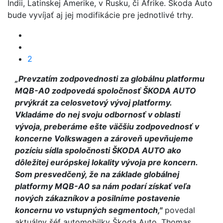
Indii, Latinskej Amerike, v Rusku, či Afrike. Škoda Auto
bude vyvíjať aj jej modifikácie pre jednotlivé trhy.
2
„Prevzatím zodpovednosti za globálnu platformu
MQB-A0 zodpovedá spoločnosť ŠKODA AUTO
prvýkrát za celosvetový vývoj platformy.
Vkladáme do nej svoju odbornosť v oblasti
vývoja, preberáme ešte väčšiu zodpovednosť v
koncerne Volkswagen a zároveň upevňujeme
pozíciu sídla spoločnosti ŠKODA AUTO ako
dôležitej európskej lokality vývoja pre koncern.
Som presvedčený, že na základe globálnej
platformy MQB-A0 sa nám podarí získať veľa
nových zákazníkov a posilníme postavenie
koncernu vo vstupných segmentoch,"
povedal
aktuálny šéf automobilky Škoda Auto, Thomas