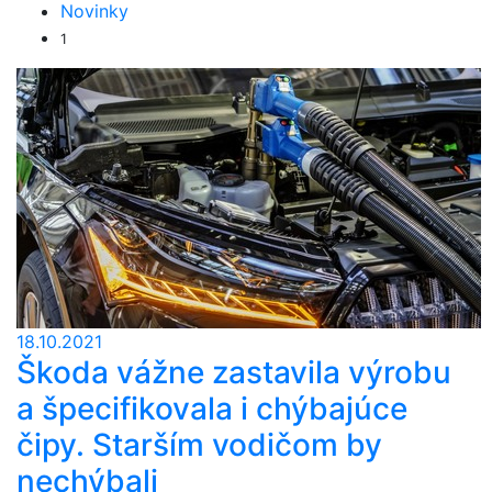
Novinky
1
18.10.2021
Škoda vážne zastavila výrobu
a špecifikovala i chýbajúce
čipy. Starším vodičom by
nechýbali