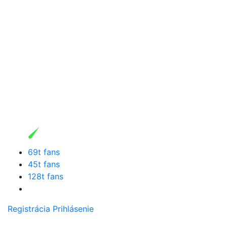
69t fans
45t fans
128t fans
Registrácia
Prihlásenie