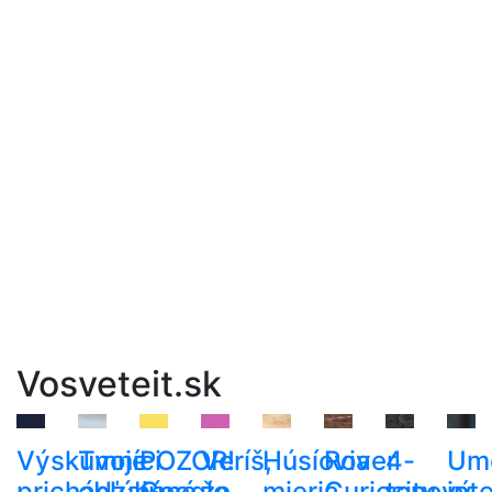
Vosveteit.sk
Výskumníci
Tvoje
POZOR!
Veríš,
Húsíovia
Rover
4-
Um
prichádzajú
obľúbené
Google
že
mieria
Curiosity
tonový
int