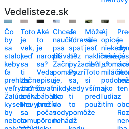
Vedelisteze.sk
Čo
Toto
Aké
Chceš
Je
Môže
Aj
Pre
by
je
to
naučiť
zdravšie
sa
opice
je
sa
vek,
je
psa
spať
jesť
niekedy
do
stalo,
keď
narodiť
plávať?
bez
naklíčená
mávajú
ces
keby
sa
sa?
Začni
pyžama?
cibuľa?
„domáci
ove
ťa
ti
Veda
pomaly
Pozri
Toto
miláčiko
ost
prehltla
začne
opisuje,
a
sa,
si
podobn
než
veľryba?
zhoršovať
čo
nikdy
kedy
všímaj
ako
ten
Žalúdočná
zrak.
bábätko
ho
ti
pred
ľudia
z
kyselina
Nevyhne
prežíva
do
to
použitím
ob
by
sa
počas
vody
pomôže
Roz
nebola
tomu
pôrodu
nehádž
a
ner
najväčší
prakticky
kedy
iba