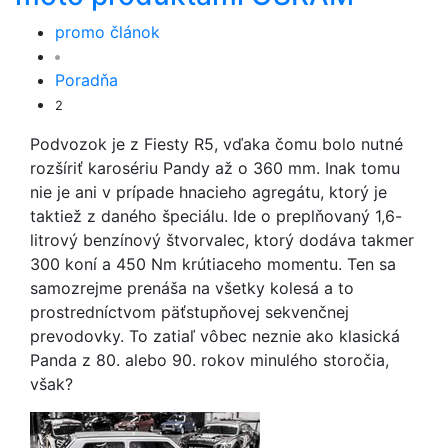
promo článok
Poradňa
2
Podvozok je z Fiesty R5, vďaka čomu bolo nutné
rozšíriť karosériu Pandy až o 360 mm. Inak tomu
nie je ani v prípade hnacieho agregátu, ktorý je
taktiež z daného špeciálu. Ide o preplňovaný 1,6-
litrový benzínový štvorvalec, ktorý dodáva takmer
300 koní a 450 Nm krútiaceho momentu. Ten sa
samozrejme prenáša na všetky kolesá a to
prostredníctvom päťstupňovej sekvenčnej
prevodovky. To zatiaľ vôbec neznie ako klasická
Panda z 80. alebo 90. rokov minulého storočia,
však?