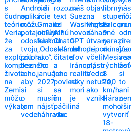
s
Android
ruší
rozoznáš
na
objavil
horný
nás
čudnou
aplikácie
v
text
Suez.
na
stupeň
mô
teóriou…
môžu
Gmaile
od
Washington
Marse
Falconu
po
Veria,
potajomky
obľúbenú
AI?
hovorí
záhadné
9
odn
že
odosielať
funkciu
ChatGPT
o
útvary
narazil
pre
za
tvoju
„Odoslať
oklamal
dohode
pripomínajúc
do
Ved
explóziu
polohu
ako“.
čitateľov
s
včelí
Mesiaca
var
komplexného
bez
Do
a
Iránom,
plást.
rýchlosť
že
života
toho,
januára
jeho
realita
Vedci
8
si
na
aby
2027
poviedky
na
netušia,
700
to
Zemi
si
si
sa
mori
ako
km/h.
ani
môžu
o
musíš
im
je
vznikli
Náraz
ne
výkaly
tom
nájsť
páčili
iná
mohol
vši
vedel
náhradu
viac
vytvoriť
18-
metrový.