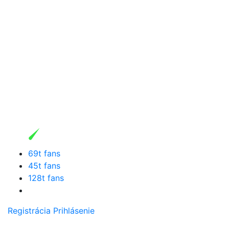
69t fans
45t fans
128t fans
Registrácia
Prihlásenie