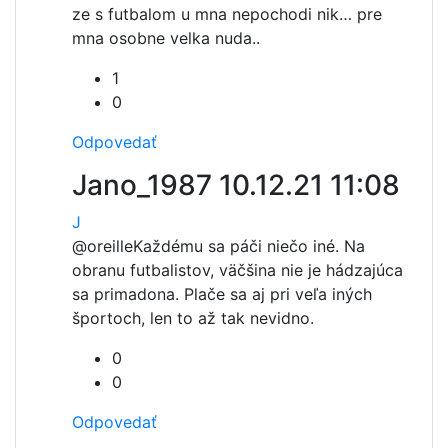
ze s futbalom u mna nepochodi nik… pre
mna osobne velka nuda..
1
0
Odpovedať
Jano_1987
10.12.21 11:08
J
@oreille
Každému sa páči niečo iné. Na
obranu futbalistov, väčšina nie je hádzajúca
sa primadona. Plače sa aj pri veľa iných
športoch, len to až tak nevidno.
0
0
Odpovedať