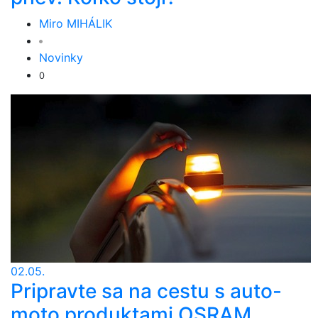
Miro MIHÁLIK
Novinky
0
02.05.
Pripravte sa na cestu s auto-
moto produktami OSRAM