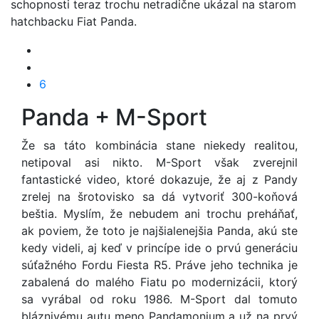
schopnosti teraz trochu netradične ukázal na starom
hatchbacku Fiat Panda.
6
Panda + M-Sport
Že sa táto kombinácia stane niekedy realitou,
netipoval asi nikto. M-Sport však zverejnil
fantastické video, ktoré dokazuje, že aj z Pandy
zrelej na šrotovisko sa dá vytvoriť 300-koňová
beštia. Myslím, že nebudem ani trochu preháňať,
ak poviem, že toto je najšialenejšia Panda, akú ste
kedy videli, aj keď v princípe ide o prvú generáciu
súťažného Fordu Fiesta R5. Práve jeho technika je
zabalená do malého Fiatu po modernizácii, ktorý
sa vyrábal od roku 1986. M-Sport dal tomuto
bláznivému autu meno Pandamonium a už na prvý