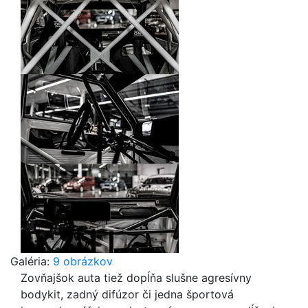
Galéria:
9 obrázkov
Zovňajšok auta tiež dopĺňa slušne agresívny
bodykit, zadný difúzor či jedna športová