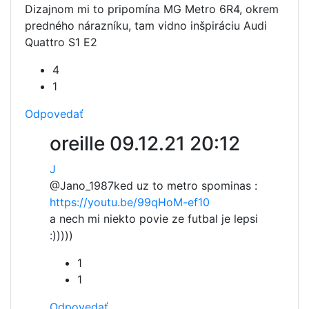
Dizajnom mi to pripomína MG Metro 6R4, okrem
predného nárazníku, tam vidno inšpiráciu Audi
Quattro S1 E2
4
1
Odpovedať
oreille
09.12.21 20:12
J
@Jano_1987
ked uz to metro spominas :
https://youtu.be/99qHoM-ef10
a nech mi niekto povie ze futbal je lepsi
:)))))
1
1
Odpovedať