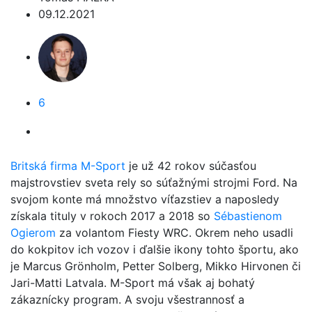
09.12.2021
6
Britská firma M-Sport
je už 42 rokov súčasťou
majstrovstiev sveta rely so súťažnými strojmi Ford. Na
svojom konte má množstvo víťazstiev a naposledy
získala tituly v rokoch 2017 a 2018 so
Sébastienom
Ogierom
za volantom Fiesty WRC. Okrem neho usadli
do kokpitov ich vozov i ďalšie ikony tohto športu, ako
je Marcus Grönholm, Petter Solberg, Mikko Hirvonen či
Jari-Matti Latvala. M-Sport má však aj bohatý
zákaznícky program. A svoju všestrannosť a