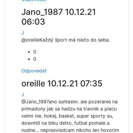
Jano_1987
10.12.21
06:03
J
@oreille
Každý šport má niečo do seba.
0
0
Odpovedať
oreille
10.12.21 07:35
J
@Jano_1987
ano suhlasim. ale pozeranie na
primadony jak sa hadzu na travnik a placu
velmi nie. hokej, basket, super sporty su,
downhill na biku detto, futbal pomale a
nudne… nepresviedcam nikoho len hovorim