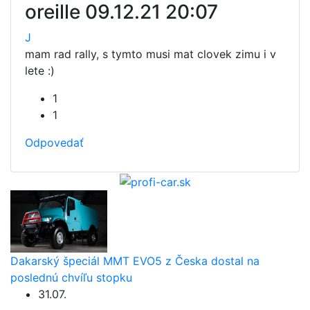
oreille
09.12.21 20:07
J
mam rad rally, s tymto musi mat clovek zimu i v
lete :)
1
1
Odpovedať
Dakarský špeciál MMT EVO5 z Česka dostal na
poslednú chvíľu stopku
31.07.