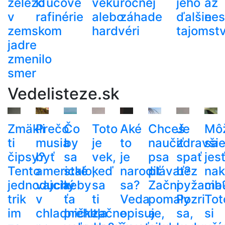
železo
kľúčové
veku
ročnej
jeho
až
v
rafinérie
alebo
záhade
ďalšie
nes
zemskom
hardvéri
tajomst
jadre
zmenilo
smer
Vedelisteze.sk
Zmäkli
Prečo
Čo
Toto
Aké
Chceš
Je
Mô
ti
musia
by
je
to
naučiť
zdravši
sa
čipsy?
byť
sa
vek,
je
psa
spať
jes
Tento
americké
stalo,
keď
narodiť
plávať?
bez
nak
jednoduchý
vajcia
keby
sa
sa?
Začni
pyžama
cib
trik
v
ťa
ti
Veda
pomaly
Pozri
Tot
im
chladničke,
prehltla
začne
opisuje,
a
sa,
si