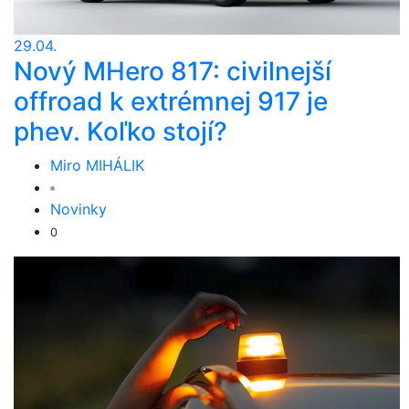
29.04.
Nový MHero 817: civilnejší
offroad k extrémnej 917 je
phev. Koľko stojí?
Miro MIHÁLIK
Novinky
0