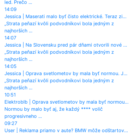
led. Prečo ...
14:09
Jessica
|
Maserati malo byť čisto elektrické. Teraz zisťuje, že potrebuje nový osemvalcový motor
„Strata peňazí kvôli podvodníkovi bola jedným z
najhorších ...
14:07
Jessica
|
Na Slovensku pred pár dňami otvorili nové mosty, ktoré to sú?
„Strata peňazí kvôli podvodníkovi bola jedným z
najhorších ...
14:05
Jessica
|
Oprava svetlometov by mala byť normou. Jeden nový dnes stojí priemerne 1251 eur!
„Strata peňazí kvôli podvodníkovi bola jedným z
najhorších ...
10:51
Elektroblb
|
Oprava svetlometov by mala byť normou. Jeden nový dnes stojí priemerne 1251 eur!
Normou by malo byť aj, že každý **** volič
progresivneho ...
09:27
User
|
Reklama priamo v aute? BMW môže odštartovať nový trend