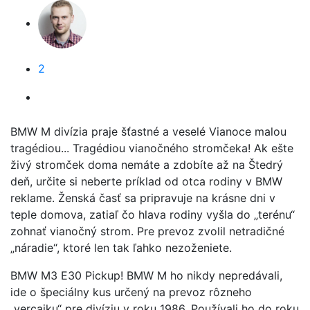
2
BMW M divízia praje šťastné a veselé Vianoce malou
tragédiou... Tragédiou vianočného stromčeka! Ak ešte
živý stromček doma nemáte a zdobíte až na Štedrý
deň, určite si neberte príklad od otca rodiny v BMW
reklame. Ženská časť sa pripravuje na krásne dni v
teple domova, zatiaľ čo hlava rodiny vyšla do „terénu“
zohnať vianočný strom. Pre prevoz zvolil netradičné
„náradie“, ktoré len tak ľahko nezoženiete.
BMW M3 E30 Pickup! BMW M ho nikdy nepredávali,
ide o špeciálny kus určený na prevoz rôzneho
„vercajku“ pre divíziu v roku 1986. Používali ho do roku