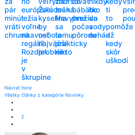
za
no
veľryba?
zhoršovať
čo
nikdy
kedy
vší
pár
európske
Žalúdočná
zrak.
bábätko
ho
ti
pre
minút
ležia
kyselina
Nevyhne
prežíva
do
to
pou
vráti
voľne
by
sa
počas
vody
pomôže
chrumkavosť
na
nebola
tomu
pôrodu
nehádž
a
regáli?
najväčší
prakticky
kedy
Rozdiel
problém
nikto
skôr
je
uškodí
v
škrupine
Návrat hore
Všetky články z kategórie Novinky
2