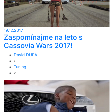
19.12.2017
Zaspomínajme na leto s
Cassovia Wars 2017!
David DUĽA
Tuning
2