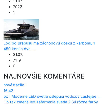
31.07.
7922
1
Loď od Brabusu má záchodovú dosku z karbónu, 1
450 koní a dva ...
31.07.
7119
0
NAJNOVŠIE KOMENTÁRE
nové
staršie
16:42
ox
|
Moderné LED svetlá oslepujú vodičov častejšie než staré halogény
Čo tak zmena led zafarbenia svetla ? Sú rôzne farby