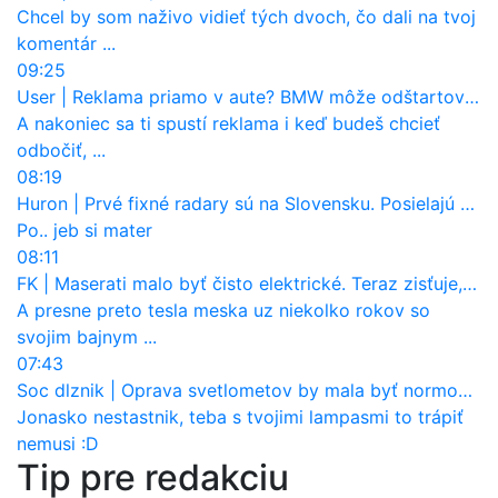
Chcel by som naživo vidieť tých dvoch, čo dali na tvoj
komentár ...
09:25
User
|
Reklama priamo v aute? BMW môže odštartovať nový trend
A nakoniec sa ti spustí reklama i keď budeš chcieť
odbočiť, ...
08:19
Huron
|
Prvé fixné radary sú na Slovensku. Posielajú už pokuty? Ukáže ich Waze?
Po.. jeb si mater
08:11
FK
|
Maserati malo byť čisto elektrické. Teraz zisťuje, že potrebuje nový osemvalcový motor
A presne preto tesla meska uz niekolko rokov so
svojim bajnym ...
07:43
Soc dlznik
|
Oprava svetlometov by mala byť normou. Jeden nový dnes stojí priemerne 1251 eur!
Jonasko nestastnik, teba s tvojimi lampasmi to trápiť
nemusi :D
Tip pre redakciu