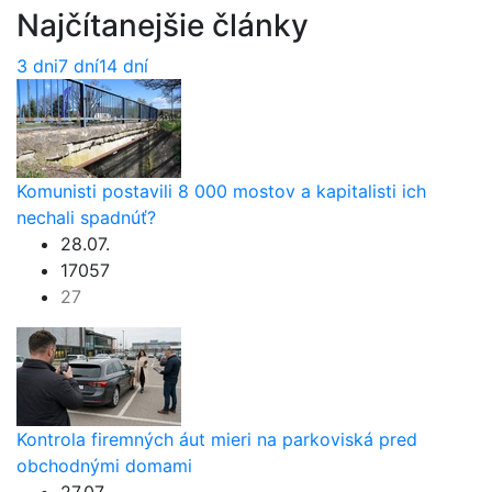
Najčítanejšie články
3 dni
7 dní
14 dní
Komunisti postavili 8 000 mostov a kapitalisti ich
nechali spadnúť?
28.07.
17057
27
Kontrola firemných áut mieri na parkoviská pred
obchodnými domami