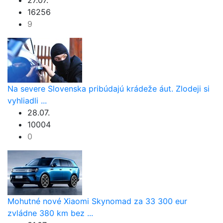
27.07.
16256
9
Na severe Slovenska pribúdajú krádeže áut. Zlodeji si
vyhliadli ...
28.07.
10004
0
Mohutné nové Xiaomi Skynomad za 33 300 eur
zvládne 380 km bez ...