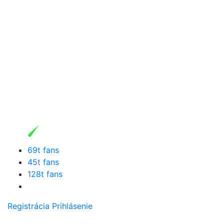
69t fans
45t fans
128t fans
Registrácia
Prihlásenie