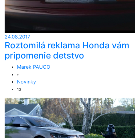
24.08.2017
Roztomilá reklama Honda vám
pripomenie detstvo
Marek PAUCO
Novinky
13