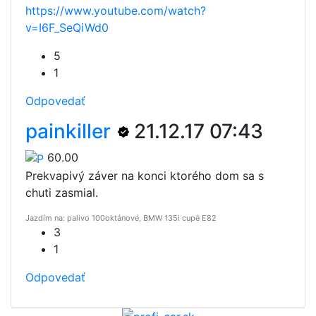
https://www.youtube.com/watch?
v=I6F_SeQiWd0
5
1
Odpovedať
painkiller
21.12.17 07:43
60.00
Prekvapivý záver na konci ktorého dom sa s
chuti zasmial.
Jazdím na: palivo 100oktánové, BMW 135i cupé E82
3
1
Odpovedať