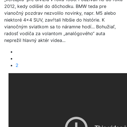
2012, kedy odišiel do dôchodku. BMW teda pre
vianočný pozdrav nezvolilo novinky, napr. M5 alebo
niektoré 4x4 SUV, zavŕtali hlbšie do histórie. K
vianočným sviatkom sa to náramne hodí... Bohužiaľ,
radosť vodiča za volantom „analógového“ auta
neprežil hlavný aktér videa...
2