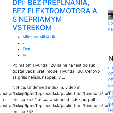
DPI: BEZ PREPĹŇANIA,
BEZ ELEKTROMOTORA A
S NEPRIAMYM
Lo
VSTREKOM
ka
Miloslav MIHALIK
Test
14
N
Po malom Hyundai i20 sa mi na test do rúk
no
dostal väčší brat, model Hyundai i30. Cenovo
07
sa príliš nelíšili, naopak, v ...
PE
Id
Notice: Undefined index: is_video in
mu
ns/_article.php
/home/html/topspeed.sk/public_html/functions/_arti
06
 in
on line 757 Notice: Undefined index: is_poll in
Ib
ns/_article.php
/home/html/topspeed.sk/public_html/functions/_arti
Ho
on line 757