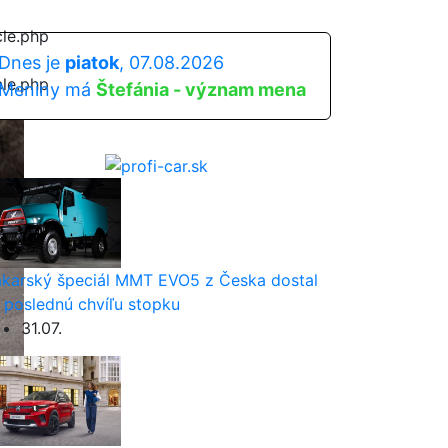
cle.php
Dnes je
piatok
, 07.08.2026
cle.php
Meniny má
Štefánia - význam mena
karský špeciál MMT EVO5 z Česka dostal
 poslednú chvíľu stopku
31.07.