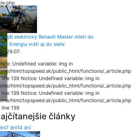
cle.php
cle.php
cnejší elektrický Renault Master mieri do
est. Energiu vráti aj do siete
29.07.
tice: Undefined variable: img in
ome/html/topspeed.sk/public_html/functions/_article.php
 line 139 Notice: Undefined variable: img in
ome/html/topspeed.sk/public_html/functions/_article.php
 line 139 Notice: Undefined variable: img in
ome/html/topspeed.sk/public_html/functions/_article.php
 line 139
ajčítanejšie články
dni
7 dní
14 dní