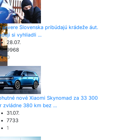
 severe Slovenska pribúdajú krádeže áut.
deji si vyhliadli ...
28.07.
9968
0
hutné nové Xiaomi Skynomad za 33 300
r zvládne 380 km bez ...
31.07.
7733
1