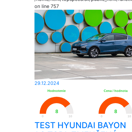
on line 757
29.12.2024
Hodnotenie
Cena / hodnota
8
8
0
10
0
10
TEST HYUNDAI BAYON