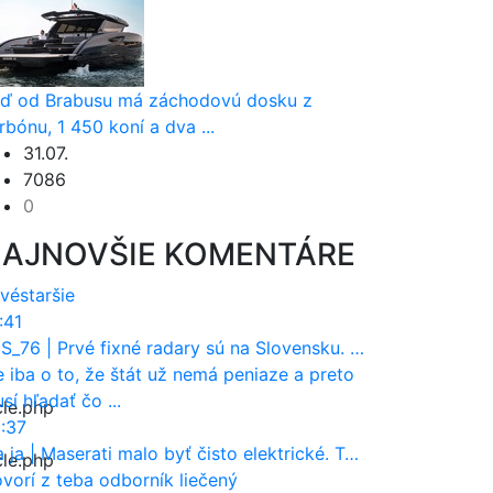
ď od Brabusu má záchodovú dosku z
rbónu, 1 450 koní a dva ...
31.07.
7086
0
AJNOVŠIE KOMENTÁRE
vé
staršie
:41
S_76
|
Prvé fixné radary sú na Slovensku. Posielajú už pokuty? Ukáže ich Waze?
e iba o to, že štát už nemá peniaze a preto
sí hľadať čo ...
cle.php
:37
a ja
|
Maserati malo byť čisto elektrické. Teraz zisťuje, že potrebuje nový osemvalcový motor
cle.php
vorí z teba odborník liečený