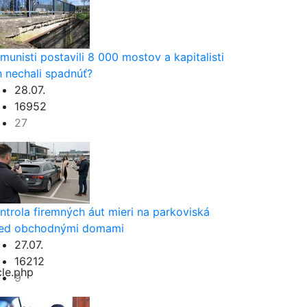
munisti postavili 8 000 mostov a kapitalisti
h nechali spadnúť?
28.07.
16952
27
ntrola firemných áut mieri na parkoviská
ed obchodnými domami
27.07.
16212
cle.php
9
cle.php