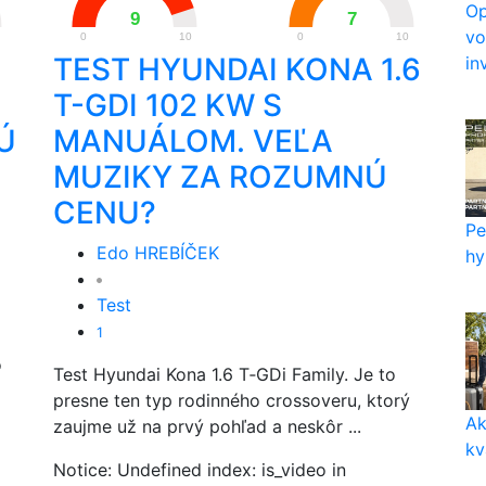
Op
9
7
vo
0
10
0
10
TEST HYUNDAI KONA 1.6
in
T-GDI 102 KW S
Ú
MANUÁLOM. VEĽA
MUZIKY ZA ROZUMNÚ
CENU?
Pe
Edo HREBÍČEK
hy
Test
1
o
Test Hyundai Kona 1.6 T‑GDi Family. Je to
presne ten typ rodinného crossoveru, ktorý
Ak
zaujme už na prvý pohľad a neskôr ...
kv
Notice: Undefined index: is_video in