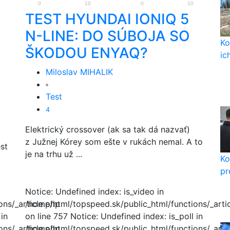
0
10
0
10
TEST HYUNDAI IONIQ 5
N-LINE: DO SÚBOJA SO
Ko
ŠKODOU ENYAQ?
ic
Miloslav MIHALIK
Test
4
Elektrický crossover (ak sa tak dá nazvať)
z Južnej Kórey som ešte v rukách nemal. A to
st
je na trhu už ...
Ko
pr
Notice: Undefined index: is_video in
ns/_article.php
/home/html/topspeed.sk/public_html/functions/_arti
 in
on line 757 Notice: Undefined index: is_poll in
ns/_article.php
/home/html/topspeed.sk/public_html/functions/_arti