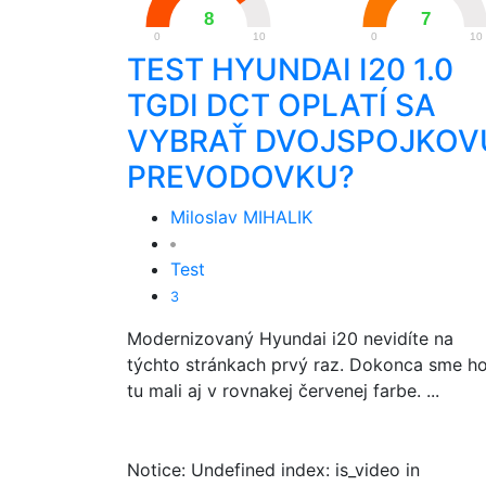
8
7
0
10
0
10
TEST HYUNDAI I20 1.0
TGDI DCT OPLATÍ SA
VYBRAŤ DVOJSPOJKOV
PREVODOVKU?
Miloslav MIHALIK
Test
3
Modernizovaný Hyundai i20 nevidíte na
týchto stránkach prvý raz. Dokonca sme h
tu mali aj v rovnakej červenej farbe. ...
Notice: Undefined index: is_video in