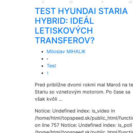
0
10
0
10
TEST HYUNDAI STARIA
HYBRID: IDEÁL
LETISKOVÝCH
TRANSFEROV?
Miloslav MIHALIK
Test
1
Pred približne dvomi rokmi mal Maroš na te
Stariu so vznetovým motorom. Po čase sa
však kvôli ...
Notice: Undefined index: is_video in
/home/html/topspeed.sk/public_html/functio
on line 757 Notice: Undefined index: is_poll
/home/html/topspeed.sk/public_html/functio