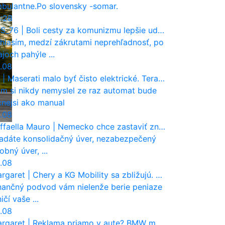
bulantne.Po slovensky -somar.
:28
S_76
|
Boli cesty za komunizmu lepšie udržiavané ako dnes?
hlasím, medzí zákrutami neprehľadnosť, po
ajoch pahýle ...
.08
|
Maserati malo byť čisto elektrické. Teraz zisťuje, že potrebuje nový osemvalcový motor
m si nikdy nemyslel ze raz automat bude
cnejsi ako manual
.08
ffaella Mauro
|
Nemecko chce zastaviť zneužívanie dotácií na elektromobily. Pritvrdí pravidlá
adáte konsolidačný úver, nezabezpečený
obný úver, ...
.08
rgaret
|
Chery a KG Mobility sa zbližujú. Číňania môžu získať 10 % bývalého SsangYongu
nančný podvod vám nielenže berie peniaze
ničí vaše ...
.08
rgaret
|
Reklama priamo v aute? BMW môže odštartovať nový trend