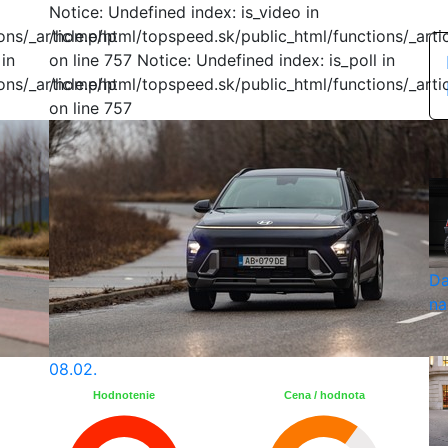
Notice: Undefined index: is_video in
ns/_article.php
/home/html/topspeed.sk/public_html/functions/_arti
 in
on line 757 Notice: Undefined index: is_poll in
ns/_article.php
/home/html/topspeed.sk/public_html/functions/_arti
on line 757
Da
na
08.02.
Hodnotenie
Cena / hodnota