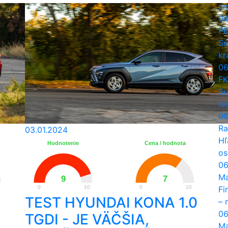
am
04
PE
Sú
kr
06
FK
So
la
06
Ra
03.01.2024
Hľ
Hodnotenie
Cena / hodnota
os
06
Ma
9
7
Fi
0
10
0
10
TEST HYUNDAI KONA 1.0
– 
06
TGDI - JE VÄČŠIA,
Ma