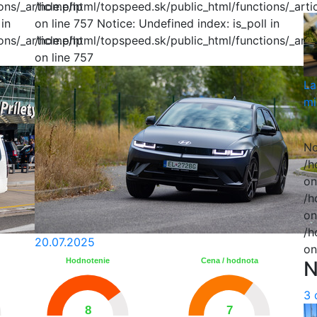
ns/_article.php
/home/html/topspeed.sk/public_html/functions/_arti
 in
on line 757 Notice: Undefined index: is_poll in
ns/_article.php
/home/html/topspeed.sk/public_html/functions/_arti
on line 757
La
mi
No
/h
on
/h
on
/h
20.07.2025
on
Hodnotenie
Cena / hodnota
N
3 
8
7