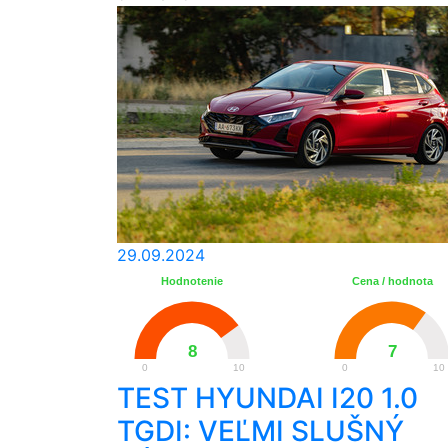
29.09.2024
Hodnotenie
Cena / hodnota
8
7
0
10
0
10
TEST HYUNDAI I20 1.0
TGDI: VEĽMI SLUŠNÝ