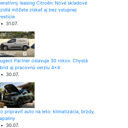
eratívny leasing Citroën: Nové skladové
zidlá môžete získať aj bez vstupnej
vestície
31.07.
ugeot Partner oslavuje 30 rokov. Chystá
brid aj pracovnú verziu 4×4
30.07.
o pripraviť auto na leto: klimatizácia, brzdy,
apaliny
30.07.