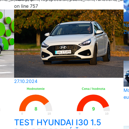
on line 757
Na
Zlo
27.10.2024
Hodnotenie
Cena / hodnota
Mo
eu
8
9
0
10
0
10
TEST HYUNDAI I30 1.5