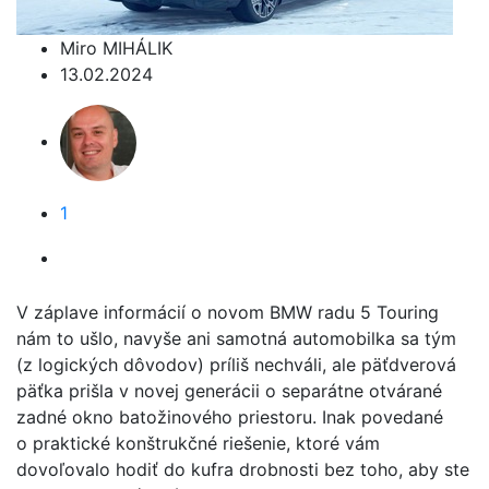
Miro MIHÁLIK
13.02.2024
1
V záplave informácií o novom BMW radu 5 Touring
nám to ušlo, navyše ani samotná automobilka sa tým
(z logických dôvodov) príliš nechváli, ale päťdverová
päťka prišla v novej generácii o separátne otvárané
zadné okno batožinového priestoru. Inak povedané
o praktické konštrukčné riešenie, ktoré vám
dovoľovalo hodiť do kufra drobnosti bez toho, aby ste