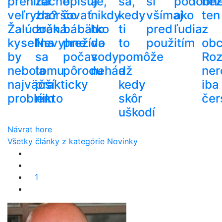
prehltla
začne
opisuje,
a
sa,
si
podobn
než
veľryba?
zhoršovať
čo
nikdy
kedy
všímaj
ako
ten
Žalúdočná
zrak.
bábätko
ho
ti
pred
ľudia
z
kyselina
Nevyhne
prežíva
do
to
použitím
ob
by
sa
počas
vody
pomôže
Roz
nebola
tomu
pôrodu
nehádž
a
ner
najväčší
prakticky
kedy
iba
problém
nikto
skôr
čer
uškodí
Návrat hore
Všetky články z kategórie Novinky
1