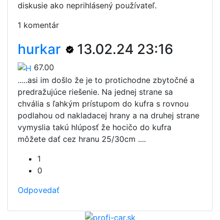
diskusie ako neprihlásený používateľ.
1 komentár
hurkar
13.02.24 23:16
67.00
.....asi im došlo že je to protichodne zbytočné a
predražujúce riešenie. Na jednej strane sa
chvália s ľahkým prístupom do kufra s rovnou
podlahou od nakladacej hrany a na druhej strane
vymyslia takú hlúposť že hocičo do kufra
môžete dať cez hranu 25/30cm ....
1
0
Odpovedať