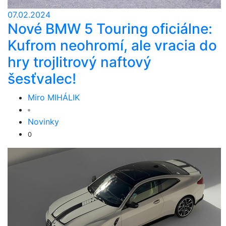
07.02.2024
Nové BMW 5 Touring oficiálne:
Kufrom neohromí, ale vracia do
hry trojlitrový naftový
šesťvalec!
Miro MIHÁLIK
Novinky
0