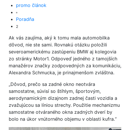
promo článok
Poradňa
2
Ak vás zaujíma, aký k tomu mala automobilka
dôvod, nie ste sami. Rovnakú otázku položili
severoamerickému zastúpeniu BMW aj kolegovia
zo stránky Motor1. Odpoveď jedného z tamojších
manažérov značky zodpovedných za komunikáciu,
Alexandra Schmucka, je prinajmenšom zvláštna.
„Dôvod, prečo sa zadné okno neotvára
samostatne, súvisí so štíhlym, športovým,
aerodynamickým dizajnom zadnej časti vozidla a
zvažujúcou sa líniou strechy. Použitie mechanizmu
samostatne otváraného okna zadných dverí by
bolo na úkor vnútorného objemu v oblasti kufra.“