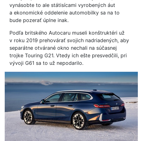
vynásobte to ale státisícami vyrobených áut
a ekonomické oddelenie automobilky sa na to
bude pozerať úplne inak.
Podľa britského Autocaru museli konštruktéri už
v roku 2019 prehovárať svojich nadriadených, aby
separátne otvárané okno nechali na súčasnej
trojke Touring G21. Vtedy ich ešte presvedčili, pri
vývoji G61 sa to už nepodarilo.