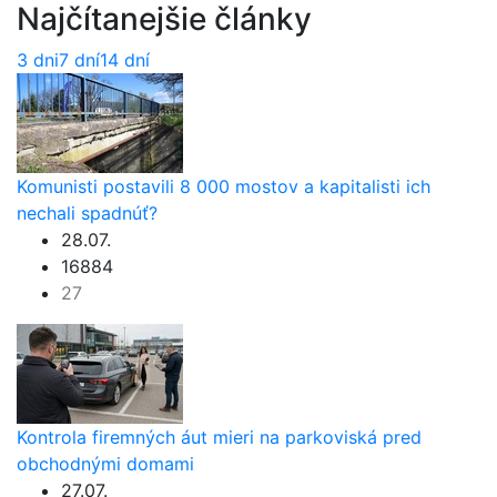
Najčítanejšie články
3 dni
7 dní
14 dní
Komunisti postavili 8 000 mostov a kapitalisti ich
nechali spadnúť?
28.07.
16884
27
Kontrola firemných áut mieri na parkoviská pred
obchodnými domami
27.07.