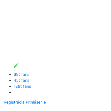
69t fans
45t fans
128t fans
Registrácia
Prihlásenie