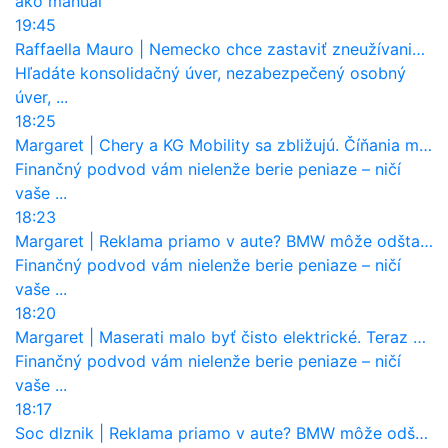
ako manual
19:45
Raffaella Mauro
|
Nemecko chce zastaviť zneužívanie dotácií na elektromobily. Pritvrdí pravidlá
Hľadáte konsolidačný úver, nezabezpečený osobný
úver, ...
18:25
Margaret
|
Chery a KG Mobility sa zbližujú. Číňania môžu získať 10 % bývalého SsangYongu
Finančný podvod vám nielenže berie peniaze – ničí
vaše ...
18:23
Margaret
|
Reklama priamo v aute? BMW môže odštartovať nový trend
Finančný podvod vám nielenže berie peniaze – ničí
vaše ...
18:20
Margaret
|
Maserati malo byť čisto elektrické. Teraz zisťuje, že potrebuje nový osemvalcový motor
Finančný podvod vám nielenže berie peniaze – ničí
vaše ...
18:17
Soc dlznik
|
Reklama priamo v aute? BMW môže odštartovať nový trend