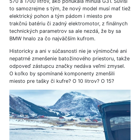
570 a 1700 litrov, ako ponúkala minulá G31. Súvisí
to samozrejme s tým, že nový model musí mať tiež
elektrický pohon a tým pádom i miesto pre
trakčnú batériu či zadný elektromotor, z finálnych
technických parametrov sa ale nezdá, že by sa
BMW hnalo za čo najväčším kufrom.
Historicky a ani v súčasnosti nie je výnimočné ani
nepatrné zmenšenie batožinového priestoru, takže
odpoveď zástupcu značky nedáva veľmi zmysel.
O koľko by spomínané komponenty zmenšili
miesto pre tašky či kufre? O 10 litrov? O 15?