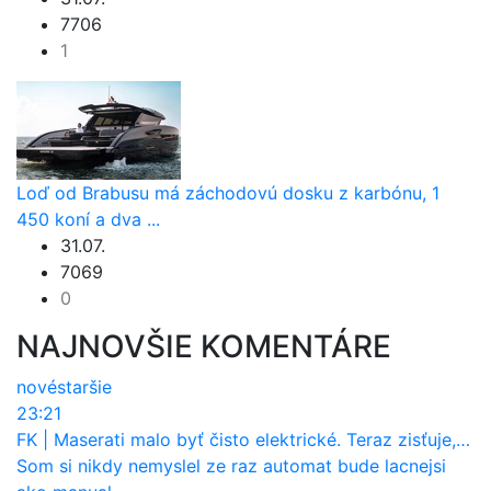
7706
1
Loď od Brabusu má záchodovú dosku z karbónu, 1
450 koní a dva ...
31.07.
7069
0
NAJNOVŠIE KOMENTÁRE
nové
staršie
23:21
FK
|
Maserati malo byť čisto elektrické. Teraz zisťuje, že potrebuje nový osemvalcový motor
Som si nikdy nemyslel ze raz automat bude lacnejsi