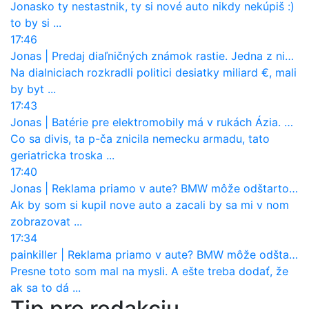
Jonasko ty nestastnik, ty si nové auto nikdy nekúpiš :)
to by si ...
17:46
Jonas
|
Predaj diaľničných známok rastie. Jedna z nich zaznamenala nečakane výrazný nárast
Na dialniciach rozkradli politici desiatky miliard €, mali
by byt ...
17:43
Jonas
|
Batérie pre elektromobily má v rukách Ázia. Európa ale stráca kontrolu aj nad vlastnou výrobou!
Co sa divis, ta p-ča znicila nemecku armadu, tato
geriatricka troska ...
17:40
Jonas
|
Reklama priamo v aute? BMW môže odštartovať nový trend
Ak by som si kupil nove auto a zacali by sa mi v nom
zobrazovat ...
17:34
painkiller
|
Reklama priamo v aute? BMW môže odštartovať nový trend
Presne toto som mal na mysli. A ešte treba dodať, že
ak sa to dá ...
Tip pre redakciu