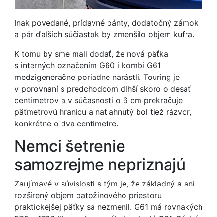
Inak povedané, prídavné pánty, dodatočný zámok
a pár ďalších súčiastok by zmenšilo objem kufra.
K tomu by sme mali dodať, že nová päťka
s interných označením G60 i kombi G61
medzigeneračne poriadne narástli. Touring je
v porovnaní s predchodcom dlhší skoro o desať
centimetrov a v súčasnosti o 6 cm prekračuje
päťmetrovú hranicu a natiahnutý bol tiež rázvor,
konkrétne o dva centimetre.
Nemci šetrenie
samozrejme nepriznajú
Zaujímavé v súvislosti s tým je, že základný a ani
rozšírený objem batožinového priestoru
praktickejšej päťky sa nezmenil. G61 má rovnakých