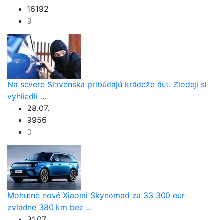
16192
9
Na severe Slovenska pribúdajú krádeže áut. Zlodeji si
vyhliadli ...
28.07.
9956
0
Mohutné nové Xiaomi Skynomad za 33 300 eur
zvládne 380 km bez ...
31.07.