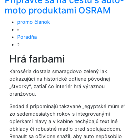
Pripravte sa na cestu s auto-
moto produktami OSRAM
promo článok
Poradňa
2
Hrá farbami
Karoséria dostala smaragdovo zelený lak
odkazujúci na historické odtiene pôvodnej
„štvorky“, zatiaľ čo interiér hrá výraznou
oranžovou.
Sedadlá pripomínajú takzvané „egyptské múmie“
zo sedemdesiatych rokov s integrovanými
opierkami hlavy a v kabíne nechýbajú textilné
obklady či robustné madlo pred spolujazdcom.
Renault sa očividne snažil, aby auto nepôsobilo