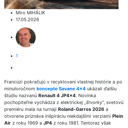
Miro MIHÁLIK
17.05.2026
1
Francúzi pokračujú v recyklovaní vlastnej histórie a po
minuloročnom
koncepte Savane 4x4
ukázali ďalšiu
štúdiu nazvanú
Renault 4 JP4x4
. Novinka
pochopiteľne vychádza z elektrickej „
štvorky
“, svetovú
premiéru mala na turnaji
Roland-Garros 2026
a
otvorene priznáva inšpiráciu niekdajšími verziami
Plein
Air
z roku 1969 a
JP4
z roku 1981. Tentoraz však