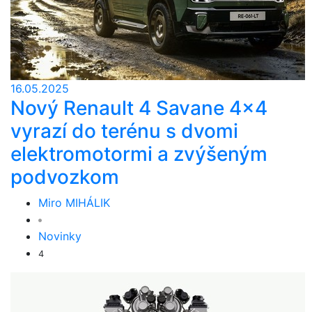
16.05.2025
Nový Renault 4 Savane 4x4
vyrazí do terénu s dvomi
elektromotormi a zvýšeným
podvozkom
Miro MIHÁLIK
Novinky
4