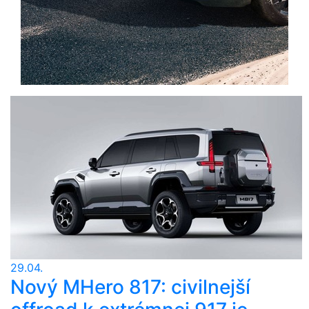
29.04.
Nový MHero 817: civilnejší