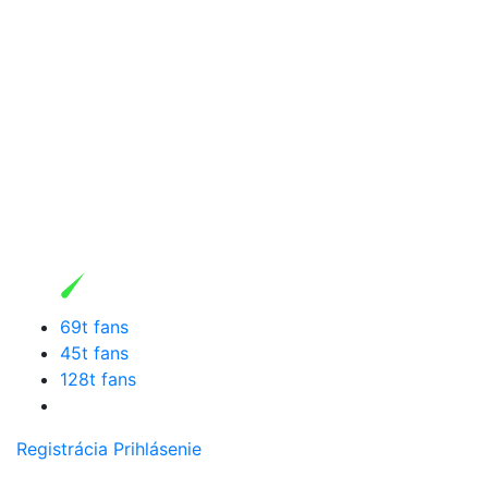
69t fans
45t fans
128t fans
Registrácia
Prihlásenie