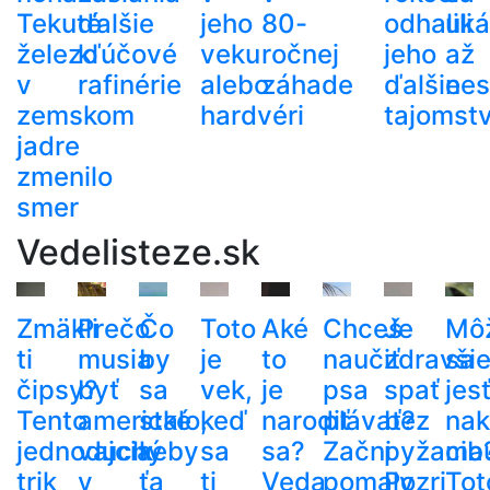
Tekuté
ďalšie
jeho
80-
odhalili
uká
železo
kľúčové
veku
ročnej
jeho
až
v
rafinérie
alebo
záhade
ďalšie
nes
zemskom
hardvéri
tajomst
jadre
zmenilo
smer
Vedelisteze.sk
Zmäkli
Prečo
Čo
Toto
Aké
Chceš
Je
Mô
ti
musia
by
je
to
naučiť
zdravši
sa
čipsy?
byť
sa
vek,
je
psa
spať
jes
Tento
americké
stalo,
keď
narodiť
plávať?
bez
nak
jednoduchý
vajcia
keby
sa
sa?
Začni
pyžama
cib
trik
v
ťa
ti
Veda
pomaly
Pozri
Tot