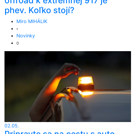
offroad k extrémnej 917 je
phev. Koľko stojí?
Miro MIHÁLIK
Novinky
0
02.05.