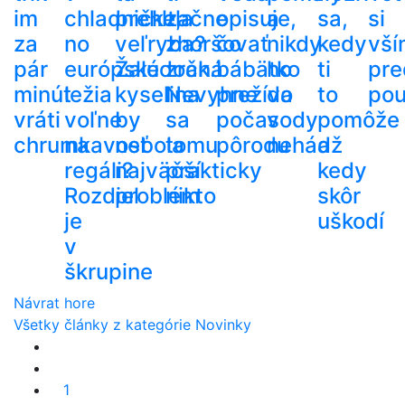
im
chladničke,
prehltla
začne
opisuje,
a
sa,
si
za
no
veľryba?
zhoršovať
čo
nikdy
kedy
vší
pár
európske
Žalúdočná
zrak.
bábätko
ho
ti
pre
minút
ležia
kyselina
Nevyhne
prežíva
do
to
pou
vráti
voľne
by
sa
počas
vody
pomôže
chrumkavosť
na
nebola
tomu
pôrodu
nehádž
a
regáli?
najväčší
prakticky
kedy
Rozdiel
problém
nikto
skôr
je
uškodí
v
škrupine
Návrat hore
Všetky články z kategórie Novinky
1