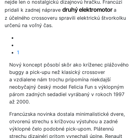
nejde len o nostalgickú dizajnovú hračku. Francúzi
druhý elektromotor
pridali k zadnej náprave
a
z účelného crossoveru spravili elektrickú štvorkolku
určenú na voľný čas.
1
Nový koncept pôsobí skôr ako kríženec plážového
buggy a pick-upu než klasický crossover
a vzdialene nám trochu pripomína niekdajší
neobyčajný český model Felicia Fun s výklopným
párom zadných sedadiel vyrábaný v rokoch 1997
až 2000.
Francúzska novinka dostala minimalistické dvere,
otvorenú strechu s krížovou výstuhou a zadné
výklopné čelo podobné pick-upom. Plátennú
strechu dizajnéri pritom vynechali úplne. Renault