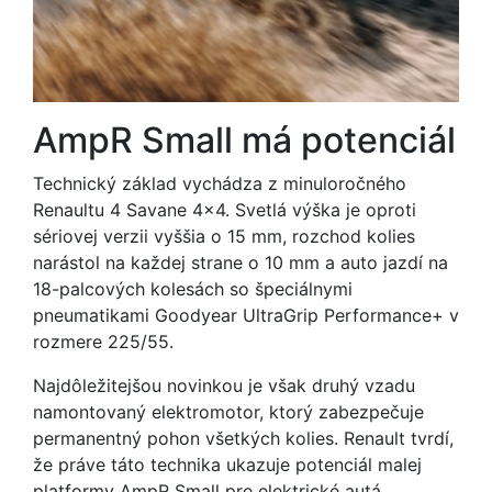
AmpR Small má potenciál
Technický základ vychádza z minuloročného
Renaultu 4 Savane 4x4. Svetlá výška je oproti
sériovej verzii vyššia o 15 mm, rozchod kolies
narástol na každej strane o 10 mm a auto jazdí na
18-palcových kolesách so špeciálnymi
pneumatikami Goodyear UltraGrip Performance+ v
rozmere 225/55.
Najdôležitejšou novinkou je však druhý vzadu
namontovaný elektromotor, ktorý zabezpečuje
permanentný pohon všetkých kolies. Renault tvrdí,
že práve táto technika ukazuje potenciál malej
platformy AmpR Small pre elektrické autá