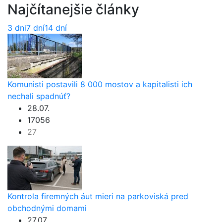
Najčítanejšie články
3 dni
7 dní
14 dní
Komunisti postavili 8 000 mostov a kapitalisti ich
nechali spadnúť?
28.07.
17056
27
Kontrola firemných áut mieri na parkoviská pred
obchodnými domami
27.07.