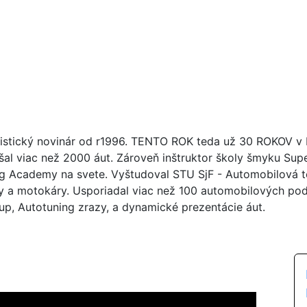
istický novinár od r1996. TENTO ROK teda už 30 ROKOV v br
šal viac než 2000 áut. Zároveň inštruktor školy šmyku Su
ng Academy na svete. Vyštudoval STU SjF - Automobilová tec
y a motokáry. Usporiadal viac než 100 automobilových poduj
up, Autotuning zrazy, a dynamické prezentácie áut.