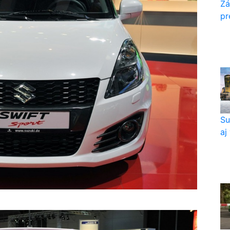
Zá
pr
Su
aj