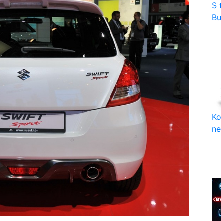
S 
Bu
Ko
ne