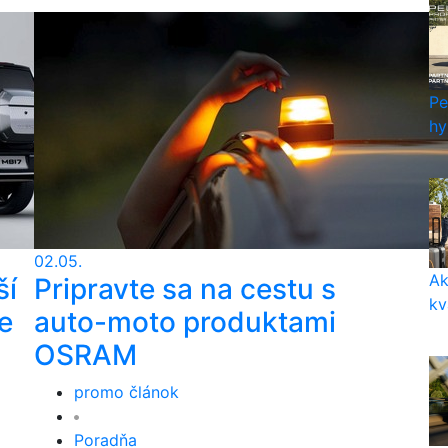
Pe
hy
02.05.
Ak
ší
Pripravte sa na cestu s
kv
e
auto-moto produktami
OSRAM
promo článok
Poradňa