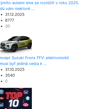
týmito autami sme sa rozlúčili v roku 2025.
dú vám niektoré ...
31.12.2025
8777
30
ncept Suzuki Fronx FFV: elektromobil
musí byť jediná cesta k ...
31.10.2025
3540
0