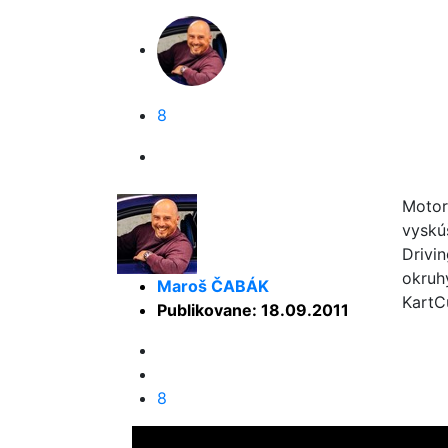
8
Motor
vyskú
Drivi
okruh
Maroš ČABÁK
KartC
Publikovane: 18.09.2011
8