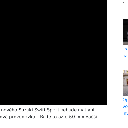
Da
na
Op
vo
ti nového Suzuki Swift Sport nebude mať ani
in
ňová prevodovka... Bude to až o 50 mm väčší