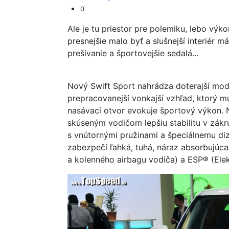
0
Ale je tu priestor pre polemiku, lebo výk
presnejšie malo byť a slušnejší interiér m
prešívanie a športovejšie sedalá...
Nový Swift Sport nahrádza doterajší mod
prepracovanejší vonkajší vzhľad, ktorý mu
nasávací otvor evokuje športový výkon. 
skúseným vodičom lepšiu stabilitu v zák
s vnútornými pružinami a špeciálnemu di
zabezpečí ľahká, tuhá, náraz absorbujúca
a kolenného airbagu vodiča) a ESP® (Elek