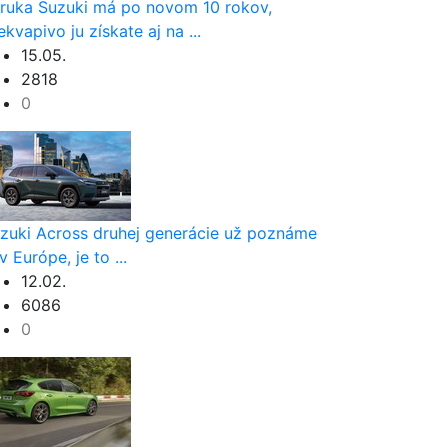
ruka Suzuki má po novom 10 rokov,
ekvapivo ju získate aj na ...
15.05.
2818
0
zuki Across druhej generácie už poznáme
 v Európe, je to ...
12.02.
6086
0