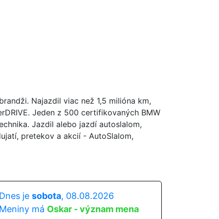
andži. Najazdil viac než 1,5 milióna km,
perDRIVE. Jeden z 500 certifikovaných BMW
hnika. Jazdil alebo jazdí autoslalom,
atí, pretekov a akcií - AutoSlalom,
Dnes je
sobota
, 08.08.2026
Meniny má
Oskar - význam mena