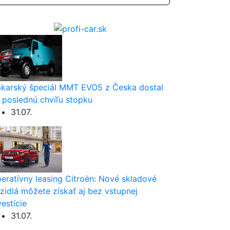
karský špeciál MMT EVO5 z Česka dostal
 poslednú chvíľu stopku
31.07.
eratívny leasing Citroën: Nové skladové
zidlá môžete získať aj bez vstupnej
vestície
31.07.