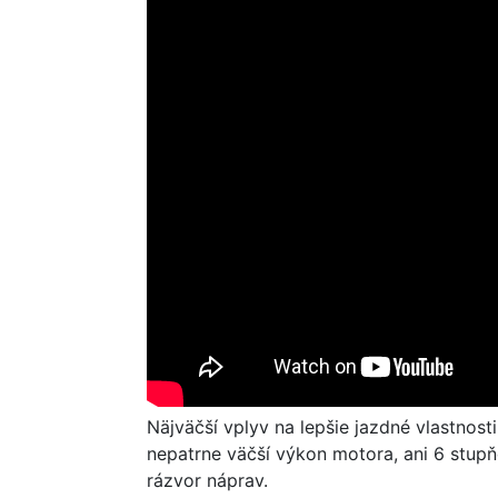
Näjväčší vplyv na lepšie jazdné vlastnos
nepatrne väčší výkon motora, ani 6 stup
rázvor náprav.