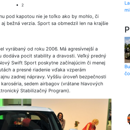
La
2
mi
onu pod kapotou nie je toľko ako by mohlo, či
á aj bežná verzia. Sport sa obmedzil len na krajšie
P
el vyrábaný od roku 2006. Má agresívnejší a
 dodáva pocit stability a dravosti. Veľký predný
Nový Swift Sport poskytne začínajúcim či menej
Bu
rutách a presné riadenie vďaka vzperám
čo
zajnu zadnej nápravy. Vyššiu úroveň bezpečnosti
 karoséria, sedem airbagov (vrátane hlavových
tronický Stabilizačný Program).