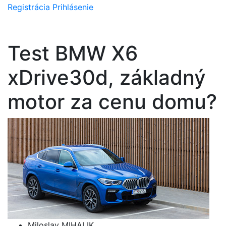
Registrácia
Prihlásenie
Test BMW X6
xDrive30d, základný
motor za cenu domu?
Miloslav MIHALIK