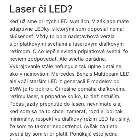
Laser či LED?
Keď už sme pri tých LED svetlách. V základe máte
adaptívne LEDky, s ktorými som doposiaľ nemal
skúsenosť. Vždy to bola nadstavbová verzia
s príplatkovými svetlami a laserovým diaľkovým
režimom. O čo lepšie svietia príplatkové svetlá, ťo
neviem zodpovedať. Ale svietia parádne.
Vykrajovanie stále nefunguje tak úplne detailne,
ako v najnovšom Mercedes-Benz s Multibeam LED,
ale voči starším LED z generácii F modelov od
BMW je to pokrok. Či reálne pomáha diaľkovému
režimu laser, a prípadne koľko, to tiež netuším.
Počas jazdy prepnutie do laseru nevnímate a aj
keď som sa na to chcel zamerať, rozdiel bol tak
minimálny, respektíve diaľkový režim LED tak silný,
že som to takmer nepostrehol. Avšak za tieto
svetlá by som si priplatil. Ponúkajú ešte jednu