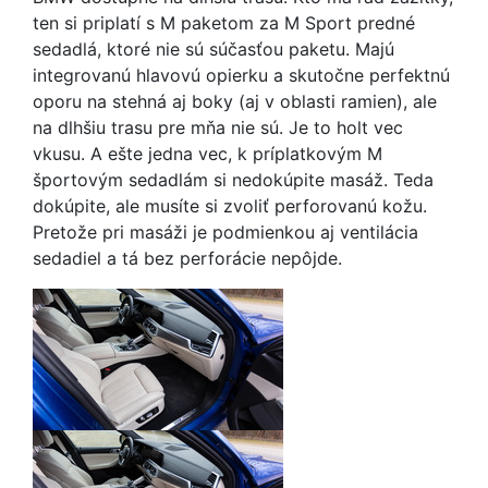
ten si priplatí s M paketom za M Sport predné
sedadlá, ktoré nie sú súčasťou paketu. Majú
integrovanú hlavovú opierku a skutočne perfektnú
oporu na stehná aj boky (aj v oblasti ramien), ale
na dlhšiu trasu pre mňa nie sú. Je to holt vec
vkusu. A ešte jedna vec, k príplatkovým M
športovým sedadlám si nedokúpite masáž. Teda
dokúpite, ale musíte si zvoliť perforovanú kožu.
Pretože pri masáži je podmienkou aj ventilácia
sedadiel a tá bez perforácie nepôjde.