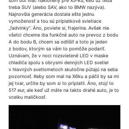
som bol viac naklonený pre X5-ku, keď už teda
treba SUV (alebo SAV, ako to BMW nazýva).
Najnovšia generácia dostala ešte jednu
vymoženosť a tou sú príplatkové svietiace
„ľadvinky“. Áno, poviete si, frajerina. Avšak nie
všetci chceme iba funkčné auto na prevoz z bodu
A do bodu B, chcem sa odlíšiť a toto je jeden
z bodov, ktorým sa vám to pomôže podariť.
Uznávam, že v noci rozsvietené LED v maske
chladiča spolu s obrysmi denných LED svetiel
v hlavných svetlometoch skutočne pútajú na seba
pozornosť. Keby som mal na X6ku a páčil by sa mi
jej tvar, určite by som si to priplatil. Áno, stojí to
517 eur, ale keď už máte na takto drahé auto, je to
vcelku maličkosť.