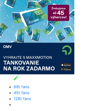
69t fans
45t fans
128t fans