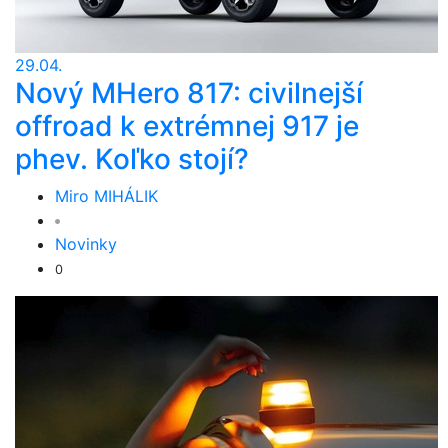
29.04.
Nový MHero 817: civilnejší
offroad k extrémnej 917 je
phev. Koľko stojí?
Miro MIHÁLIK
Novinky
0