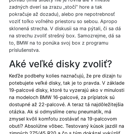
zadných dverí sa zrazu „stočí“ hore a tak
pokračuje až dozadu), alebo pre nepotrebnosť
voziť toľko voľného priestoru so sebou. Apropo
sklonená strecha. V diskusii sa ma pýtali, či sa dá
na strechu zvoliť strešný box. Samozrejme, dá sa
to, BMW na to ponúka svoj box z programu
príslušenstva.
Aké veľké disky zvoliť?
Keďže podbehy kolies naznačujú, že pre dizajn tu
potebujete veľké disky, tak je to pravda. V základe
19-palcové disky, ktoré tu vyzerajú ako v minulosti
na modeloch BMW 16-palcové, za príplatok sú
dostupné až 22-palcové. A teraz tá najdôležitejšia
otázka. Ak si odmyslíme cenu pneumatík, má
zmysel kvôli komfotu zostávať na 19-palcovom
obutí? Absolútne vôbec. Testovaný kúsok jazdil na
zimných 275/45 R20 a čo s tým dokázal vykúzliť