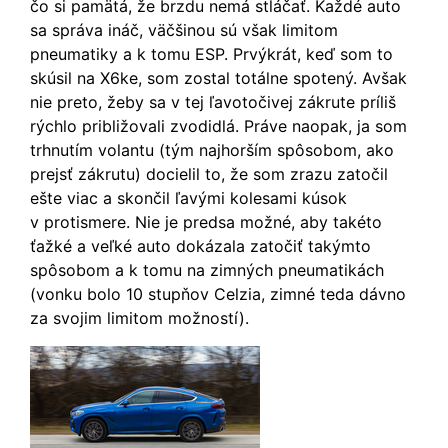
čo si pamätá, že brzdu nemá stláčať. Každé auto
sa správa ináč, väčšinou sú však limitom
pneumatiky a k tomu ESP. Prvýkrát, keď som to
skúsil na X6ke, som zostal totálne spotený. Avšak
nie preto, žeby sa v tej ľavotočivej zákrute príliš
rýchlo približovali zvodidlá. Práve naopak, ja som
trhnutím volantu (tým najhorším spôsobom, ako
prejsť zákrutu) docielil to, že som zrazu zatočil
ešte viac a skončil ľavými kolesami kúsok
v protismere. Nie je predsa možné, aby takéto
ťažké a veľké auto dokázala zatočiť takýmto
spôsobom a k tomu na zimných pneumatikách
(vonku bolo 10 stupňov Celzia, zimné teda dávno
za svojim limitom možností).