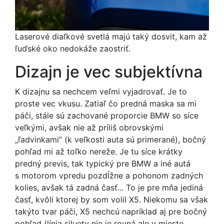
Laserové diaľkové svetlá majú taký dosvit, kam až
ľuďské oko nedokáže zaostriť.
Dizajn je vec subjektívna
K dizajnu sa nechcem veľmi vyjadrovať. Je to
proste vec vkusu. Zatiaľ čo predná maska sa mi
páči, stále sú zachované proporcie BMW so síce
veľkými, avšak nie až príliš obrovskými
„ľadvinkami“ (k veľkosti auta sú primerané), bočný
pohľad mi až toľko nereže. Je tu síce krátky
predný previs, tak typický pre BMW a iné autá
s motorom vpredu pozdĺžne a pohonom zadných
kolies, avšak tá zadná časť... To je pre mňa jediná
časť, kvôli ktorej by som volil X5. Niekomu sa však
takýto tvar páči, X5 nechcú napríklad aj pre bočný
pohľad (línia siluety nie je rovná ale v mieste