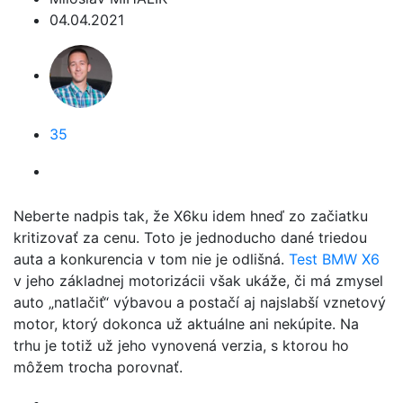
04.04.2021
35
Neberte nadpis tak, že X6ku idem hneď zo začiatku
kritizovať za cenu. Toto je jednoducho dané triedou
auta a konkurencia v tom nie je odlišná.
Test BMW X6
v jeho základnej motorizácii však ukáže, či má zmysel
auto „natlačiť“ výbavou a postačí aj najslabší vznetový
motor, ktorý dokonca už aktuálne ani nekúpite. Na
trhu je totiž už jeho vynovená verzia, s ktorou ho
môžem trocha porovnať.