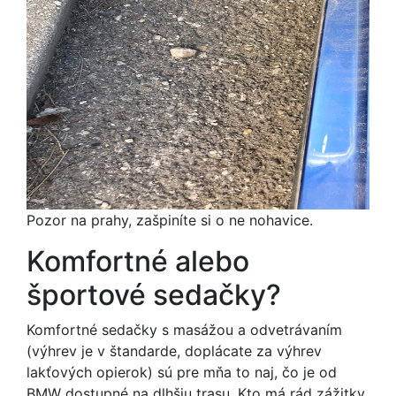
Pozor na prahy, zašpiníte si o ne nohavice.
Komfortné alebo
športové sedačky?
Komfortné sedačky s masážou a odvetrávaním
(výhrev je v štandarde, doplácate za výhrev
lakťových opierok) sú pre mňa to naj, čo je od
BMW dostupné na dlhšiu trasu. Kto má rád zážitky,