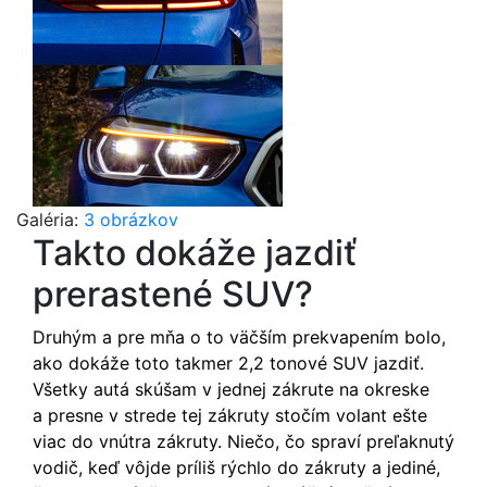
Galéria:
3 obrázkov
Takto dokáže jazdiť
prerastené SUV?
Druhým a pre mňa o to väčším prekvapením bolo,
ako dokáže toto takmer 2,2 tonové SUV jazdiť.
Všetky autá skúšam v jednej zákrute na okreske
a presne v strede tej zákruty stočím volant ešte
viac do vnútra zákruty. Niečo, čo spraví preľaknutý
vodič, keď vôjde príliš rýchlo do zákruty a jediné,