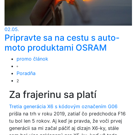
02.05.
Pripravte sa na cestu s auto-
moto produktami OSRAM
promo článok
Poradňa
2
Za frajerinu sa platí
Tretia generácia X6 s kódovým označením G06
prišla na trh v roku 2019, zatiaľ čo predchodca F16
tu bol len 5 rokov. Aj keď je pravda, že voči prvej
generácii sa mi začal páčiť aj dizajn X6-ky, stále