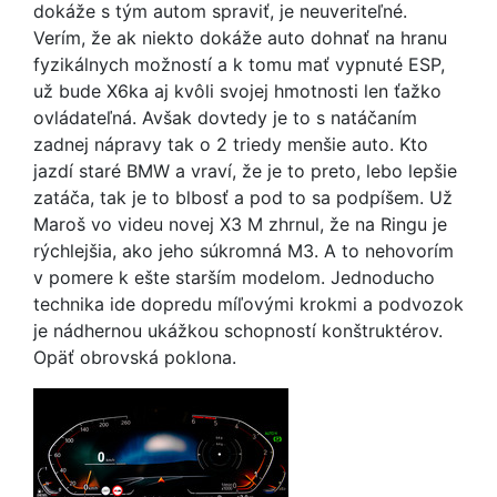
dokáže s tým autom spraviť, je neuveriteľné.
Verím, že ak niekto dokáže auto dohnať na hranu
fyzikálnych možností a k tomu mať vypnuté ESP,
už bude X6ka aj kvôli svojej hmotnosti len ťažko
ovládateľná. Avšak dovtedy je to s natáčaním
zadnej nápravy tak o 2 triedy menšie auto. Kto
jazdí staré BMW a vraví, že je to preto, lebo lepšie
zatáča, tak je to blbosť a pod to sa podpíšem. Už
Maroš vo videu novej X3 M zhrnul, že na Ringu je
rýchlejšia, ako jeho súkromná M3. A to nehovorím
v pomere k ešte starším modelom. Jednoducho
technika ide dopredu míľovými krokmi a podvozok
je nádhernou ukážkou schopností konštruktérov.
Opäť obrovská poklona.