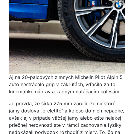
Aj na 20-palcových zimných Michelin Pilot Alpin 5
auto nestrácalo grip v zákrutách, vďačilo za to
kinematike náprav a zadným natáčacím kolesám.
Je pravda, že šírka 275 mm zaručí, že niektoré
jamy doslova „preletíte“ a koleso do nich nepadne,
avšak aj v prípade väčšej jamy alebo ešte nejakej
priečnej nerovnosti ste v rámci zachovania fyziky
nedokázali podvozok rozhodiť z miery. To, čo na