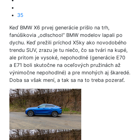
35
Keď BMW X6 prvej generácie prišlo na trh,
fanúšikovia „odlschool“ BMW modelov lapali po
dychu. Keď prežili príchod X5ky ako novodobého
trendu SUV, zrazu je tu niečo, čo sa tvári na kupé,
ale pritom je vysoké, nepohodlné (generácie E70
a E71 boli skutočne na oceľových pružinách až
výnimočne nepohodlné) a pre mnohých aj škaredé.
Doba sa však mení, a tak sa na to treba pozerať.