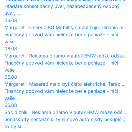
Hľadáte konsolidačný úver, nezabezpečený osobný
úver, ...
06.08
Margaret
|
Chery a KG Mobility sa zbližujú. Číňania môžu získať 10 % bývalého SsangYongu
Finančný podvod vám nielenže berie peniaze – ničí
vaše ...
06.08
Margaret
|
Reklama priamo v aute? BMW môže odštartovať nový trend
Finančný podvod vám nielenže berie peniaze – ničí
vaše ...
06.08
Margaret
|
Maserati malo byť čisto elektrické. Teraz zisťuje, že potrebuje nový osemvalcový motor
Finančný podvod vám nielenže berie peniaze – ničí
vaše ...
06.08
Soc dlznik
|
Reklama priamo v aute? BMW môže odštartovať nový trend
Jonasko ty nestastnik, ty si nové auto nikdy nekúpiš :)
to by si ...