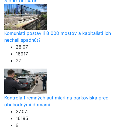
3 dni
7 dní
14 dní
Komunisti postavili 8 000 mostov a kapitalisti ich
nechali spadnúť?
28.07.
16917
27
Kontrola firemných áut mieri na parkoviská pred
obchodnými domami
27.07.
16195
9