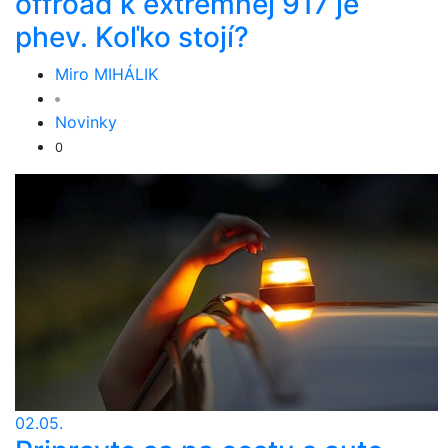
offroad k extrémnej 917 je
phev. Koľko stojí?
Miro MIHÁLIK
Novinky
0
02.05.