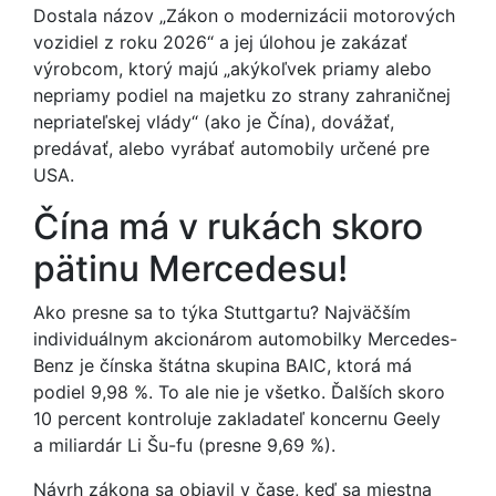
Dostala názov „Zákon o modernizácii motorových
vozidiel z roku 2026“ a jej úlohou je zakázať
výrobcom, ktorý majú „akýkoľvek priamy alebo
nepriamy podiel na majetku zo strany zahraničnej
nepriateľskej vlády“ (ako je Čína), dovážať,
predávať, alebo vyrábať automobily určené pre
USA.
Čína má v rukách skoro
pätinu Mercedesu!
Ako presne sa to týka Stuttgartu? Najväčším
individuálnym akcionárom automobilky Mercedes-
Benz je čínska štátna skupina BAIC, ktorá má
podiel 9,98 %. To ale nie je všetko. Ďalších skoro
10 percent kontroluje zakladateľ koncernu Geely
a miliardár Li Šu-fu (presne 9,69 %).
Návrh zákona sa objavil v čase, keď sa miestna