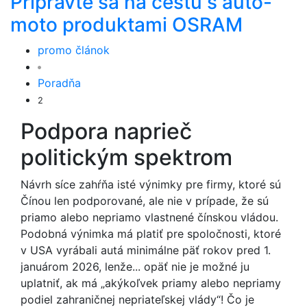
Pripravte sa na cestu s auto-
moto produktami OSRAM
promo článok
Poradňa
2
Podpora naprieč
politickým spektrom
Návrh síce zahŕňa isté výnimky pre firmy, ktoré sú
Čínou len podporované, ale nie v prípade, že sú
priamo alebo nepriamo vlastnené čínskou vládou.
Podobná výnimka má platiť pre spoločnosti, ktoré
v USA vyrábali autá minimálne päť rokov pred 1.
januárom 2026, lenže... opäť nie je možné ju
uplatniť, ak má „akýkoľvek priamy alebo nepriamy
podiel zahraničnej nepriateľskej vlády“! Čo je