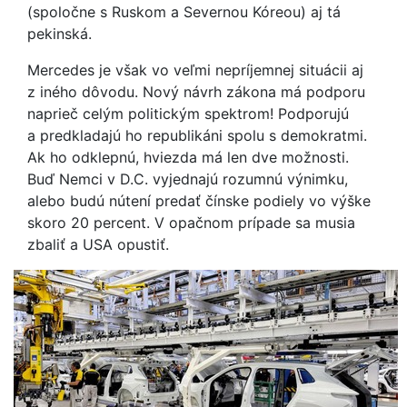
(spoločne s Ruskom a Severnou Kóreou) aj tá
pekinská.
Mercedes je však vo veľmi nepríjemnej situácii aj
z iného dôvodu. Nový návrh zákona má podporu
naprieč celým politickým spektrom! Podporujú
a predkladajú ho republikáni spolu s demokratmi.
Ak ho odklepnú, hviezda má len dve možnosti.
Buď Nemci v D.C. vyjednajú rozumnú výnimku,
alebo budú nútení predať čínske podiely vo výške
skoro 20 percent. V opačnom prípade sa musia
zbaliť a USA opustiť.