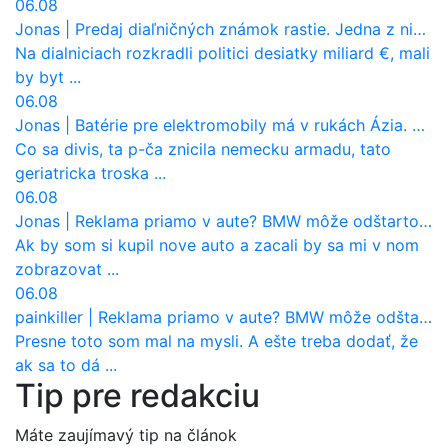
06.08
Jonas
|
Predaj diaľničných známok rastie. Jedna z nich zaznamenala nečakane výrazný nárast
Na dialniciach rozkradli politici desiatky miliard €, mali
by byt ...
06.08
Jonas
|
Batérie pre elektromobily má v rukách Ázia. Európa ale stráca kontrolu aj nad vlastnou výrobou!
Co sa divis, ta p-ča znicila nemecku armadu, tato
geriatricka troska ...
06.08
Jonas
|
Reklama priamo v aute? BMW môže odštartovať nový trend
Ak by som si kupil nove auto a zacali by sa mi v nom
zobrazovat ...
06.08
painkiller
|
Reklama priamo v aute? BMW môže odštartovať nový trend
Presne toto som mal na mysli. A ešte treba dodať, že
ak sa to dá ...
Tip pre redakciu
Máte zaujímavý tip na článok