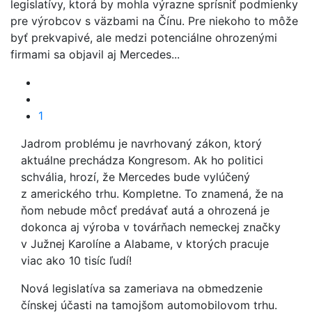
legislatívy, ktorá by mohla výrazne sprísniť podmienky
pre výrobcov s väzbami na Čínu. Pre niekoho to môže
byť prekvapivé, ale medzi potenciálne ohrozenými
firmami sa objavil aj Mercedes...
1
Jadrom problému je navrhovaný zákon, ktorý
aktuálne prechádza Kongresom. Ak ho politici
schvália, hrozí, že Mercedes bude vylúčený
z amerického trhu. Kompletne. To znamená, že na
ňom nebude môcť predávať autá a ohrozená je
dokonca aj výroba v továrňach nemeckej značky
v Južnej Karolíne a Alabame, v ktorých pracuje
viac ako 10 tisíc ľudí!
Nová legislatíva sa zameriava na obmedzenie
čínskej účasti na tamojšom automobilovom trhu.