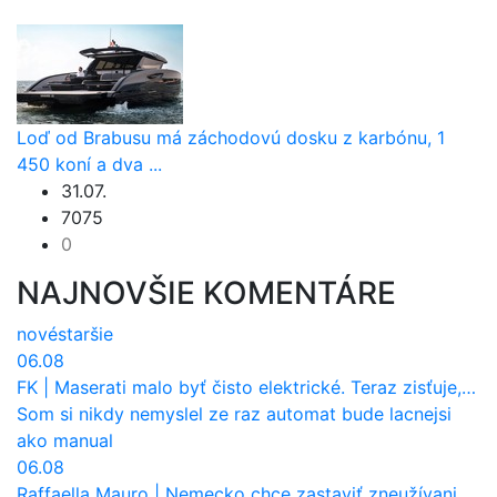
Loď od Brabusu má záchodovú dosku z karbónu, 1
450 koní a dva ...
31.07.
7075
0
NAJNOVŠIE KOMENTÁRE
nové
staršie
06.08
FK
|
Maserati malo byť čisto elektrické. Teraz zisťuje, že potrebuje nový osemvalcový motor
Som si nikdy nemyslel ze raz automat bude lacnejsi
ako manual
06.08
Raffaella Mauro
|
Nemecko chce zastaviť zneužívanie dotácií na elektromobily. Pritvrdí pravidlá