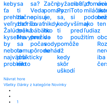
keby
sa
sa?
Začni
pyžama?
cibuľa?
„domáci
ove
ťa
ti
Veda
pomaly
Pozri
Toto
miláčiko
ost
prehltla
začne
opisuje,
a
sa,
si
podobn
než
veľryba?
zhoršovať
čo
nikdy
kedy
všímaj
ako
ten
Žalúdočná
zrak.
bábätko
ho
ti
pred
ľudia
z
kyselina
Nevyhne
prežíva
do
to
použitím
ob
by
sa
počas
vody
pomôže
Roz
nebola
tomu
pôrodu
nehádž
a
ner
najväčší
prakticky
kedy
iba
problém
nikto
skôr
čer
uškodí
Návrat hore
Všetky články z kategórie Novinky
1