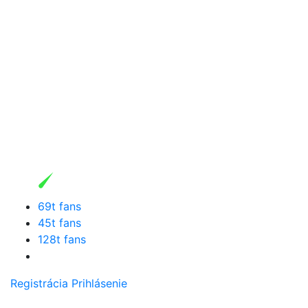
69t fans
45t fans
128t fans
Registrácia
Prihlásenie