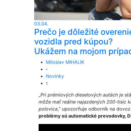
03.04.
Prečo je dôležité overeni
vozidla pred kúpou?
Ukážem na mojom prípa
Miloslav MIHALIK
Novinky
1
„
Pri prémiových dieselových autách je stá
môže mať reálne najazdených 200-tisíc kil
polovica
,“ upozorňuje odborník na dovoz 
problémy sú automatické prevodovky, DP