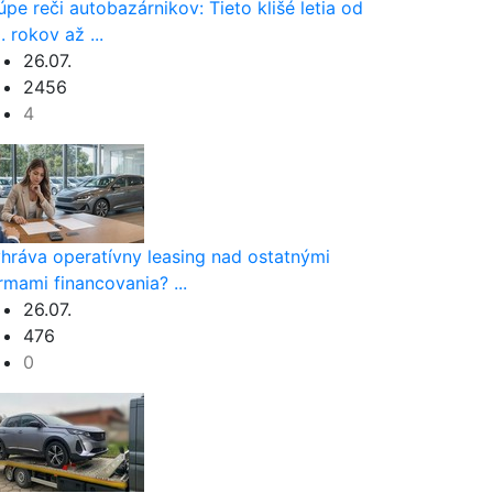
úpe reči autobazárnikov: Tieto klišé letia od
. rokov až ...
26.07.
2456
4
hráva operatívny leasing nad ostatnými
rmami financovania? ...
26.07.
476
0