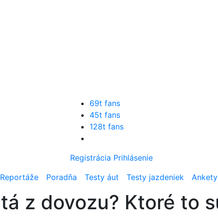
69t fans
45t fans
128t fans
Registrácia
Prihlásenie
Reportáže
Poradňa
Testy áut
Testy jazdeniek
Ankety
utá z dovozu? Ktoré to 