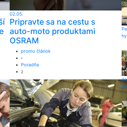
02.05.
ší
Pripravte sa na cestu s
Pe
e
auto-moto produktami
hy
OSRAM
promo článok
Poradňa
2
Ak
kv