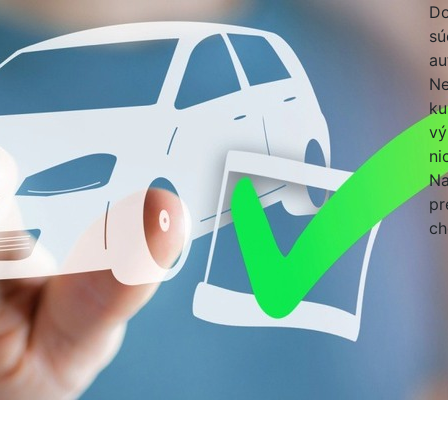
Do
sú
au
Ne
ku
vý
ni
Na
pr
ch