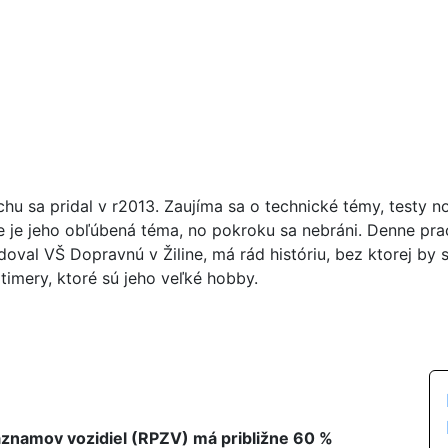
chu sa pridal v r2013. Zaujíma sa o technické témy, testy n
ie je jeho obľúbená téma, no pokroku sa nebráni. Denne pr
doval VŠ Dopravnú v Žiline, má rád históriu, bez ktorej by 
timery, ktoré sú jeho veľké hobby.
áznamov vozidiel (RPZV) má približne 60 %