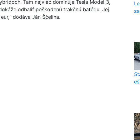
hybridoch. Tam najviac dominuje Tesla Model 3,
Le
dokáže odhaliť poškodenú trakčnú batériu. Jej
za
 eur,“ dodáva Ján Ščelina.
St
eš