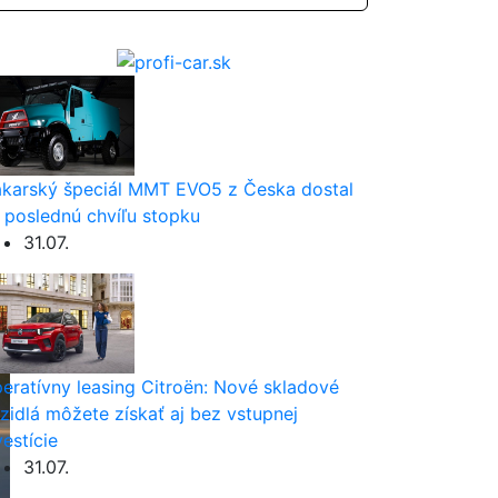
karský špeciál MMT EVO5 z Česka dostal
 poslednú chvíľu stopku
31.07.
eratívny leasing Citroën: Nové skladové
zidlá môžete získať aj bez vstupnej
vestície
31.07.