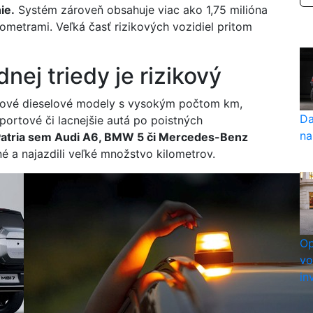
ie.
Systém zároveň obsahuje viac ako 1,75 milióna
metrami. Veľká časť rizikových vozidiel pritom
nej triedy je rizikový
émiové dieselové modely s vysokým počtom km,
Da
ortové či lacnejšie autá po poistných
na
 Patria sem Audi A6, BMW 5 či Mercedes-Benz
mné a najazdili veľké množstvo kilometrov.
Op
vo
in