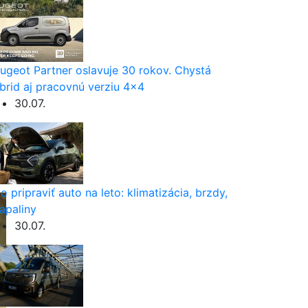
ugeot Partner oslavuje 30 rokov. Chystá
brid aj pracovnú verziu 4×4
30.07.
o pripraviť auto na leto: klimatizácia, brzdy,
apaliny
30.07.