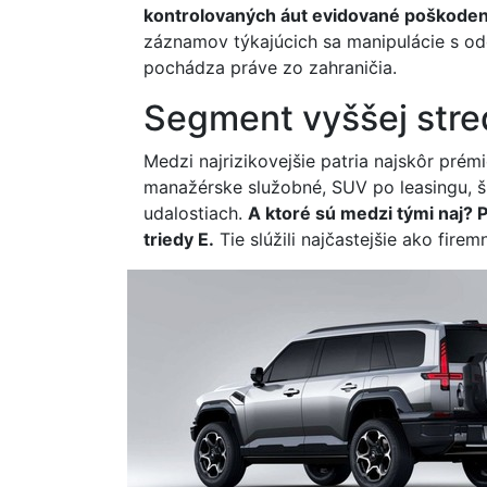
kontrolovaných áut evidované poškoden
záznamov týkajúcich sa manipulácie s odo
pochádza práve zo zahraničia.
Segment vyššej stred
Medzi najrizikovejšie patria najskôr pr
manažérske služobné, SUV po leasingu, šp
udalostiach.
A ktoré sú medzi tými naj?
triedy E.
Tie slúžili najčastejšie ako fire