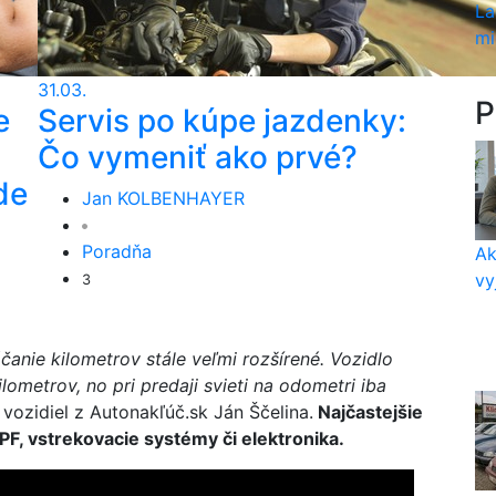
La
mi
31.03.
P
e
Servis po kúpe jazdenky:
Čo vymeniť ako prvé?
de
Jan KOLBENHAYER
Poradňa
Ak
vy
3
čanie kilometrov stále veľmi rozšírené. Vozidlo
ometrov, no pri predaji svieti na odometri iba
vozidiel z Autonakľúč.sk Ján Ščelina.
Najčastejšie
F, vstrekovacie systémy či elektronika.