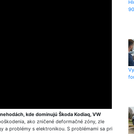
Hl
90
Vy
fo
 nehodách, kde dominujú Škoda Kodiaq, VW
poškodenia, ako zničené deformačné zóny, zle
 a problémy s elektronikou. S problémami sa pri