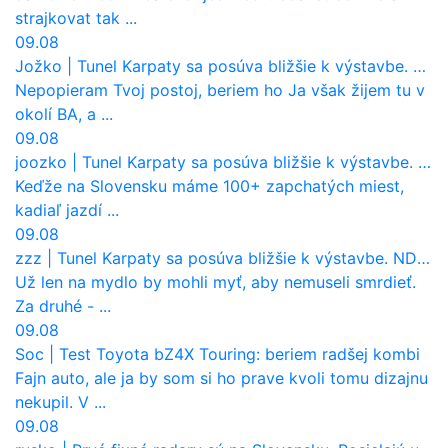
strajkovat tak ...
09.08
Jožko
|
Tunel Karpaty sa posúva bližšie k výstavbe. NDS urobila dôležitý krok
Nepopieram Tvoj postoj, beriem ho Ja však žijem tu v
okolí BA, a ...
09.08
joozko
|
Tunel Karpaty sa posúva bližšie k výstavbe. NDS urobila dôležitý krok
Keďže na Slovensku máme 100+ zapchatých miest,
kadiaľ jazdí ...
09.08
zzz
|
Tunel Karpaty sa posúva bližšie k výstavbe. NDS urobila dôležitý krok
Už len na mydlo by mohli myť, aby nemuseli smrdieť.
Za druhé - ...
09.08
Soc
|
Test Toyota bZ4X Touring: beriem radšej kombi
Fajn auto, ale ja by som si ho prave kvoli tomu dizajnu
nekupil. V ...
09.08