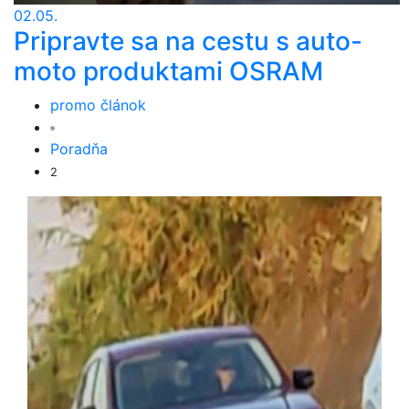
02.05.
Pripravte sa na cestu s auto-
moto produktami OSRAM
promo článok
Poradňa
2