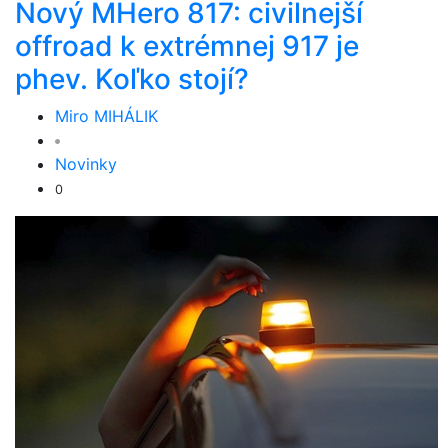
Nový MHero 817: civilnejší
offroad k extrémnej 917 je
phev. Koľko stojí?
Miro MIHÁLIK
Novinky
0