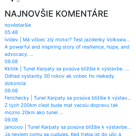
0
NAJNOVŠIE KOMENTÁRE
nové
staršie
05:48
lvldev
|
Má vôbec zlý motor? Test jazdenky Volkswagen T-Roc (2017 až 2025)
A powerful and inspiring story of resilience, hope, and
advocacy. ...
09.08
Kktiiik
|
Tunel Karpaty sa posúva bližšie k výstavbe. NDS urobila dôležitý krok
Odhad vystavby 30 rokov ak vobec ho niekedy
dokoncia
09.08
Ferichecky
|
Tunel Karpaty sa posúva bližšie k výstavbe. NDS urobila dôležitý krok
Z tych 200km ciest bude mat vacsiu dopravu tak
mozno 20km ako tunel ...
09.08
jancooo
|
Tunel Karpaty sa posúva bližšie k výstavbe. NDS urobila dôležitý krok
Ja neviem comu sa cudujes. Ked treba ist do ulic a