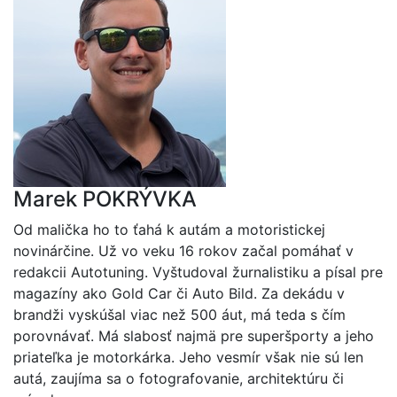
Marek POKRÝVKA
Od malička ho to ťahá k autám a motoristickej
novinárčine. Už vo veku 16 rokov začal pomáhať v
redakcii Autotuning. Vyštudoval žurnalistiku a písal pre
magazíny ako Gold Car či Auto Bild. Za dekádu v
brandži vyskúšal viac než 500 áut, má teda s čím
porovnávať. Má slabosť najmä pre superšporty a jeho
priateľka je motorkárka. Jeho vesmír však nie sú len
autá, zaujíma sa o fotografovanie, architektúru či