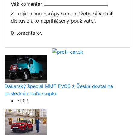
Váš komentár
Z krajín mimo Európy sa nemôžete zúčastniť
diskusie ako neprihlásený používateľ.
0 komentárov
Dakarský špeciál MMT EVO5 z Česka dostal na
poslednú chvíľu stopku
31.07.