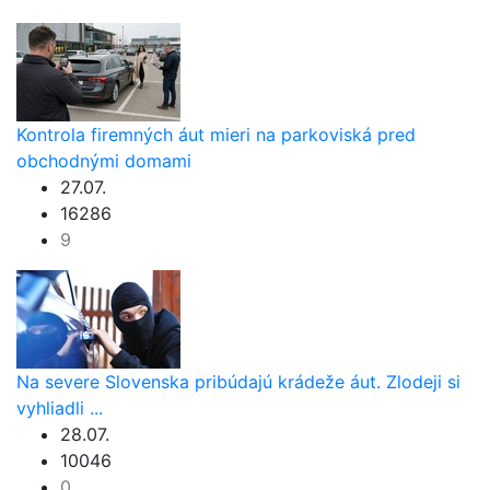
Kontrola firemných áut mieri na parkoviská pred
obchodnými domami
27.07.
16286
9
Na severe Slovenska pribúdajú krádeže áut. Zlodeji si
vyhliadli ...
28.07.
10046
0