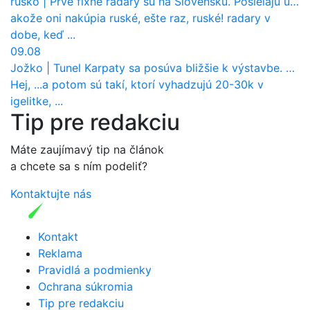
rusko
|
Prvé fixné radary sú na Slovensku. Posielajú už pokuty? Ukáže ich Waze?
akože oni nakúpia ruské, ešte raz, ruské! radary v
dobe, keď ...
09.08
Jožko
|
Tunel Karpaty sa posúva bližšie k výstavbe. NDS urobila dôležitý krok
Hej, ...a potom sú takí, ktorí vyhadzujú 20-30k v
igelitke, ...
Tip pre redakciu
Máte zaujímavý tip na článok
a chcete sa s ním podeliť?
Kontaktujte nás
Kontakt
Reklama
Pravidlá a podmienky
Ochrana súkromia
Tip pre redakciu