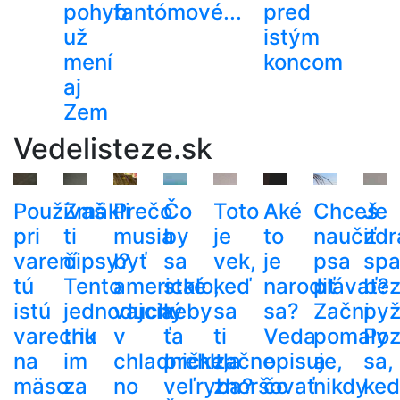
pohyb
fantómové...
pred
už
istým
mení
koncom
aj
Zem
Vedelisteze.sk
Používaš
Zmäkli
Prečo
Čo
Toto
Aké
Chceš
Je
pri
ti
musia
by
je
to
naučiť
zdr
varení
čipsy?
byť
sa
vek,
je
psa
spa
tú
Tento
americké
stalo,
keď
narodiť
plávať?
be
istú
jednoduchý
vajcia
keby
sa
sa?
Začni
py
varechu
trik
v
ťa
ti
Veda
pomaly
Poz
na
im
chladničke,
prehltla
začne
opisuje,
a
sa,
mäso
za
no
veľryba?
zhoršovať
čo
nikdy
ke