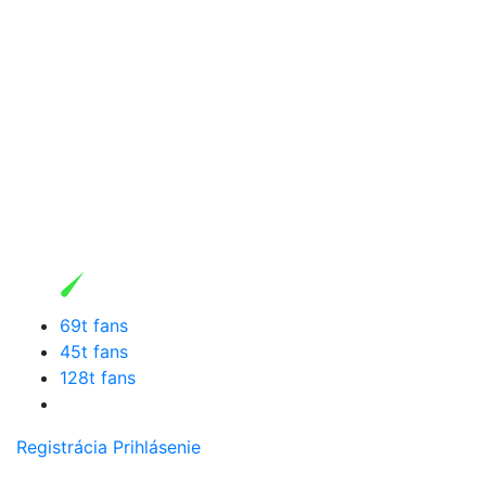
69t fans
45t fans
128t fans
Registrácia
Prihlásenie