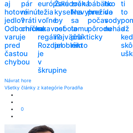
aj
pár
európske
Žalúdočná
zrak.
bábätko
ho
ti
hotové
minút
ležia
kyselina
Nevyhne
prežíva
do
to
jedlo?
vráti
voľne
by
sa
počas
vody
po
Odborníčka
chrumkavosť
na
nebola
tomu
pôrodu
nehádž
a
varuje
regáli?
najväčší
prakticky
ke
pred
Rozdiel
problém
nikto
skô
častou
je
ušk
chybou
v
škrupine
Návrat hore
Všetky články z kategórie Poradňa
0