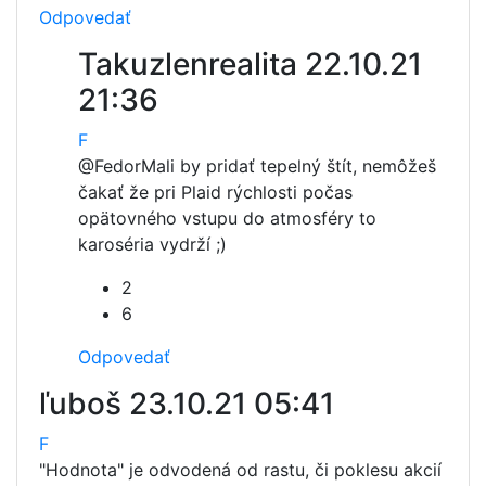
Odpovedať
Takuzlenrealita
22.10.21
21:36
F
@Fedor
Mali by pridať tepelný štít, nemôžeš
čakať že pri Plaid rýchlosti počas
opätovného vstupu do atmosféry to
karoséria vydrží ;)
2
6
Odpovedať
ľuboš
23.10.21 05:41
F
"Hodnota" je odvodená od rastu, či poklesu akcií