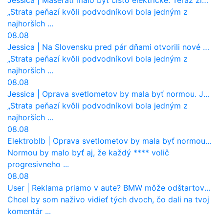
„Strata peňazí kvôli podvodníkovi bola jedným z
najhorších ...
08.08
Jessica
|
Na Slovensku pred pár dňami otvorili nové mosty, ktoré to sú?
„Strata peňazí kvôli podvodníkovi bola jedným z
najhorších ...
08.08
Jessica
|
Oprava svetlometov by mala byť normou. Jeden nový dnes stojí priemerne 1251 eur!
„Strata peňazí kvôli podvodníkovi bola jedným z
najhorších ...
08.08
Elektroblb
|
Oprava svetlometov by mala byť normou. Jeden nový dnes stojí priemerne 1251 eur!
Normou by malo byť aj, že každý **** volič
progresivneho ...
08.08
User
|
Reklama priamo v aute? BMW môže odštartovať nový trend
Chcel by som naživo vidieť tých dvoch, čo dali na tvoj
komentár ...