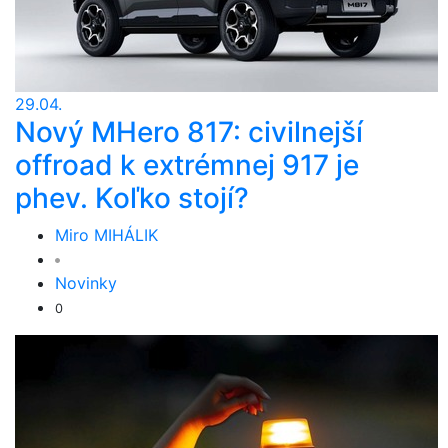
29.04.
Nový MHero 817: civilnejší
offroad k extrémnej 917 je
phev. Koľko stojí?
Miro MIHÁLIK
Novinky
0