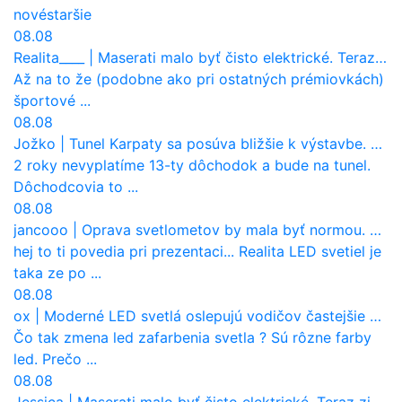
nové
staršie
08.08
Realita____
|
Maserati malo byť čisto elektrické. Teraz zisťuje, že potrebuje nový osemvalcový motor
Až na to že (podobne ako pri ostatných prémiovkách)
športové ...
08.08
Jožko
|
Tunel Karpaty sa posúva bližšie k výstavbe. NDS urobila dôležitý krok
2 roky nevyplatíme 13-ty dôchodok a bude na tunel.
Dôchodcovia to ...
08.08
jancooo
|
Oprava svetlometov by mala byť normou. Jeden nový dnes stojí priemerne 1251 eur!
hej to ti povedia pri prezentaci... Realita LED svetiel je
taka ze po ...
08.08
ox
|
Moderné LED svetlá oslepujú vodičov častejšie než staré halogény
Čo tak zmena led zafarbenia svetla ? Sú rôzne farby
led. Prečo ...
08.08
Jessica
|
Maserati malo byť čisto elektrické. Teraz zisťuje, že potrebuje nový osemvalcový motor