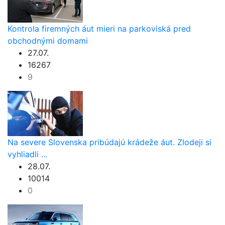
Kontrola firemných áut mieri na parkoviská pred
obchodnými domami
27.07.
16267
9
Na severe Slovenska pribúdajú krádeže áut. Zlodeji si
vyhliadli ...
28.07.
10014
0