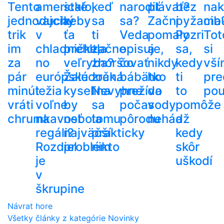
Tento
americké
stalo,
keď
narodiť
plávať?
bez
nak
jednoduchý
vajcia
keby
sa
sa?
Začni
pyžama
cib
trik
v
ťa
ti
Veda
pomaly
Pozri
Tot
im
chladničke,
prehltla
začne
opisuje,
a
sa,
si
za
no
veľryba?
zhoršovať
čo
nikdy
kedy
vší
pár
európske
Žalúdočná
zrak.
bábätko
ho
ti
pre
minút
ležia
kyselina
Nevyhne
prežíva
do
to
pou
vráti
voľne
by
sa
počas
vody
pomôže
chrumkavosť
na
nebola
tomu
pôrodu
nehádž
a
regáli?
najväčší
prakticky
kedy
Rozdiel
problém
nikto
skôr
je
uškodí
v
škrupine
Návrat hore
Všetky články z kategórie Novinky