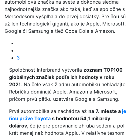
automobilová značka na svete a dokonca siedma
najhodnotnejšia značka ako taká, keď sa spoločne s
Mercedesom vyšplhala do prvej desiatky. Pre ňou sú
už len technologickí giganti, ako je Apple, Microsoft,
Google či Samsung a tiež Coca Cola a Amazon.
3
Spoločnosť Interbrand vytvorila
zoznam TOP100
globálnych značiek podľa ich hodnoty v roku
2021
. Na čele však žiadnu automobilku nehľadajte.
Rebríčku dominujú Apple, Amazon a Microsoft,
pričom prvú päťku uzatvára Google a Samsung.
Prvá automobilka sa nachádza až
na
7. mieste a
je
ňou práve Toyota
s hodnotou 54,1 miliardy
dolárov
, čo je pre porovnanie zhruba sedem a pol
krát menej než hodnota Applu. V relatívne tesnom