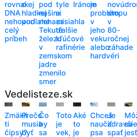
rovnakej
o
pod
tyle
Iránom
je
novú
dr
DNA
hladkej
našimi
a
problém
stopu
nehovorí
podlahe
nohami.
zasiahla
v
v
celý
Tekuté
ďalšie
jeho
80-
príbeh
železo
kľúčové
veku
ročnej
v
rafinérie
alebo
záhade
zemskom
hardvéri
jadre
zmenilo
smer
Vedelisteze.sk
Zmäkli
Prečo
Čo
Toto
Aké
Chceš
Je
Mô
ti
musia
by
je
to
naučiť
zdravši
sa
čipsy?
byť
sa
vek,
je
psa
spať
jes