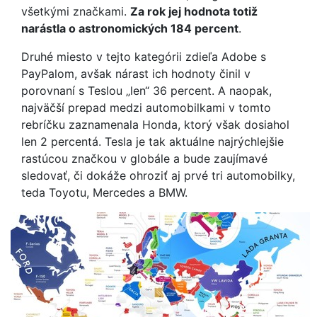
všetkými značkami.
Za rok jej hodnota totiž
narástla o astronomických 184 percent
.
Druhé miesto v tejto kategórii zdieľa Adobe s
PayPalom, avšak nárast ich hodnoty činil v
porovnaní s Teslou „len“ 36 percent. A naopak,
najväčší prepad medzi automobilkami v tomto
rebríčku zaznamenala Honda, ktorý však dosiahol
len 2 percentá. Tesla je tak aktuálne najrýchlejšie
rastúcou značkou v globále a bude zaujímavé
sledovať, či dokáže ohroziť aj prvé tri automobilky,
teda Toyotu, Mercedes a BMW.