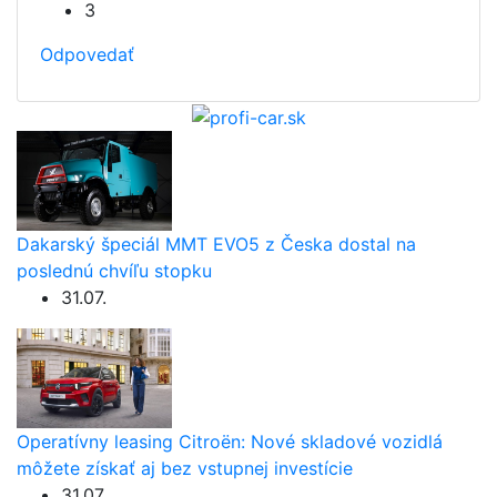
3
Odpovedať
Dakarský špeciál MMT EVO5 z Česka dostal na
poslednú chvíľu stopku
31.07.
Operatívny leasing Citroën: Nové skladové vozidlá
môžete získať aj bez vstupnej investície
31.07.