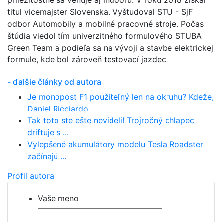
príležitostne sa venuje aj indooru. V roku 2018 získal
titul vicemajster Slovenska. Vyštudoval STU - SjF
odbor Automobily a mobilné pracovné stroje. Počas
štúdia viedol tím univerzitného formulového STUBA
Green Team a podieľa sa na vývoji a stavbe elektrickej
formule, kde bol zároveň testovací jazdec.
- ďalšie články od autora
Je monopost F1 použiteľný len na okruhu? Kdeže,
Daniel Ricciardo ...
Tak toto ste ešte nevideli! Trojročný chlapec
driftuje s ...
Vylepšené akumulátory modelu Tesla Roadster
začínajú ...
Profil autora
Vaše meno