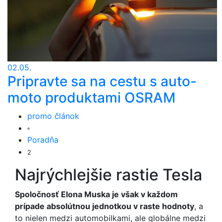
02.05.
Pripravte sa na cestu s auto-
moto produktami OSRAM
promo článok
Poradňa
2
Najrýchlejšie rastie Tesla
Spoločnosť Elona Muska je však v každom
prípade absolútnou jednotkou v raste hodnoty
, a
to nielen medzi automobilkami, ale globálne medzi