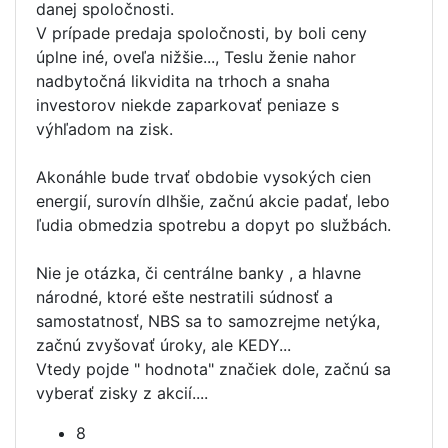
danej spoločnosti.
V prípade predaja spoločnosti, by boli ceny
úplne iné, oveľa nižšie..., Teslu ženie nahor
nadbytočná likvidita na trhoch a snaha
investorov niekde zaparkovať peniaze s
výhľadom na zisk.
Akonáhle bude trvať obdobie vysokých cien
energií, surovín dlhšie, začnú akcie padať, lebo
ľudia obmedzia spotrebu a dopyt po službách.
Nie je otázka, či centrálne banky , a hlavne
národné, ktoré ešte nestratili súdnosť a
samostatnosť, NBS sa to samozrejme netýka,
začnú zvyšovať úroky, ale KEDY...
Vtedy pojde " hodnota" značiek dole, začnú sa
vyberať zisky z akcií....
8