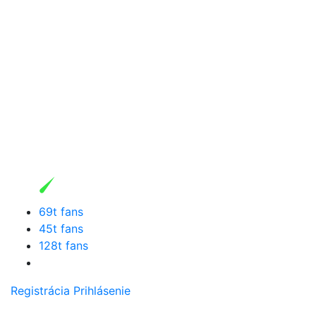
69t fans
45t fans
128t fans
Registrácia
Prihlásenie