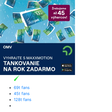
69t fans
45t fans
128t fans