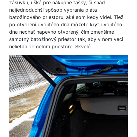
zásuvku, ušká pre nákupné tašky, či snáď
najjednoduchší spôsob vybrania pláta
batožinového priestoru, aké som kedy videl. Tiež
po otvorení dvojitého dna môžete kryt dvojitého
dna nechať napevno otvorený, čím zmenšíme
samotný batožinový priestor tak, aby v ňom veci
nelietali po celom priestore. Skvelé.