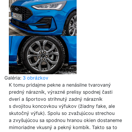
Galéria:
3 obrázkov
K tomu pridajme pekne a nenásilne tvarovaný
predný nárazník, výrazné prelisy spodnej časti
dverí a športovo strihnutý zadný nárazník
s dvojitou koncovkou výfukov (žiadny fake, ale
skutočný výfuk). Spolu so zvažujúcou strechou
a zvyšujúcou sa spodnou hranou okien dostaneme
mimoriadne vkusný a pekný kombík. Takto sa to