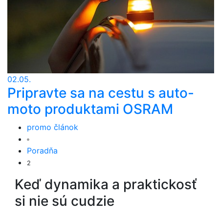
02.05.
Pripravte sa na cestu s auto-
moto produktami OSRAM
promo článok
Poradňa
2
Keď dynamika a praktickosť
si nie sú cudzie