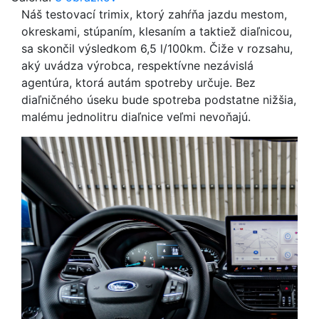
Náš testovací trimix, ktorý zahŕňa jazdu mestom,
okreskami, stúpaním, klesaním a taktiež diaľnicou,
sa skončil výsledkom 6,5 l/100km. Čiže v rozsahu,
aký uvádza výrobca, respektívne nezávislá
agentúra, ktorá autám spotreby určuje. Bez
diaľničného úseku bude spotreba podstatne nižšia,
malému jednolitru diaľnice veľmi nevoňajú.