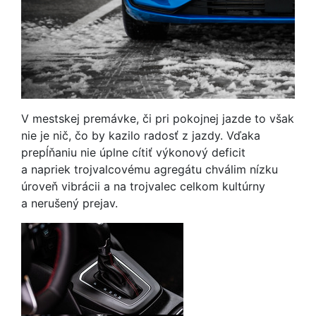
V mestskej premávke, či pri pokojnej jazde to však
nie je nič, čo by kazilo radosť z jazdy. Vďaka
prepĺňaniu nie úplne cítiť výkonový deficit
a napriek trojvalcovému agregátu chválim nízku
úroveň vibrácii a na trojvalec celkom kultúrny
a nerušený prejav.