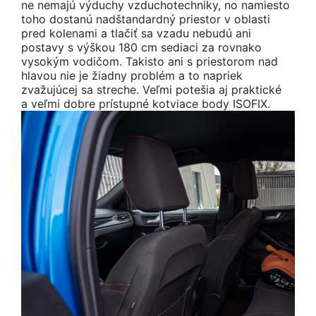
ne nemajú výduchy vzduchotechniky, no namiesto
toho dostanú nadštandardný priestor v oblasti
pred kolenami a tlačiť sa vzadu nebudú ani
postavy s výškou 180 cm sediaci za rovnako
vysokým vodičom. Takisto ani s priestorom nad
hlavou nie je žiadny problém a to napriek
zvažujúcej sa streche. Veľmi potešia aj praktické
a veľmi dobre prístupné kotviace body ISOFIX.