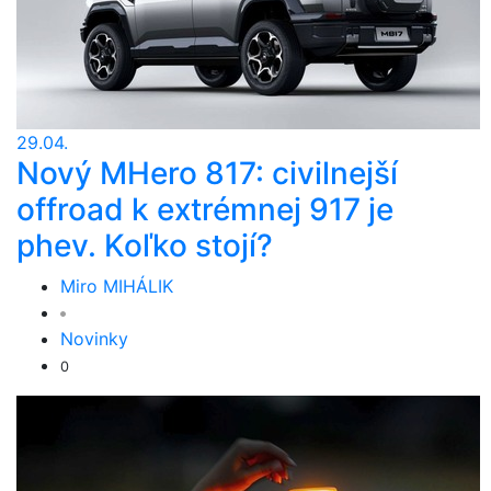
29.04.
Nový MHero 817: civilnejší
offroad k extrémnej 917 je
phev. Koľko stojí?
Miro MIHÁLIK
Novinky
0