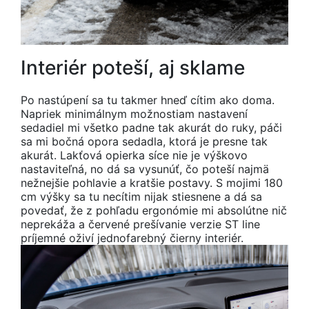
Interiér poteší, aj sklame
Po nastúpení sa tu takmer hneď cítim ako doma.
Napriek minimálnym možnostiam nastavení
sedadiel mi všetko padne tak akurát do ruky, páči
sa mi bočná opora sedadla, ktorá je presne tak
akurát. Lakťová opierka síce nie je výškovo
nastaviteľná, no dá sa vysunúť, čo poteší najmä
nežnejšie pohlavie a kratšie postavy. S mojimi 180
cm výšky sa tu necítim nijak stiesnene a dá sa
povedať, že z pohľadu ergonómie mi absolútne nič
neprekáža a červené prešívanie verzie ST line
príjemné oživí jednofarebný čierny interiér.