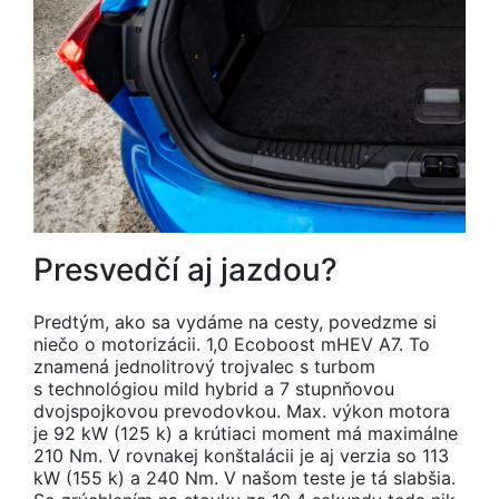
Presvedčí aj jazdou?
Predtým, ako sa vydáme na cesty, povedzme si
niečo o motorizácii. 1,0 Ecoboost mHEV A7. To
znamená jednolitrový trojvalec s turbom
s technológiou mild hybrid a 7 stupnňovou
dvojspojkovou prevodovkou. Max. výkon motora
je 92 kW (125 k) a krútiaci moment má maximálne
210 Nm. V rovnakej konštalácii je aj verzia so 113
kW (155 k) a 240 Nm. V našom teste je tá slabšia.