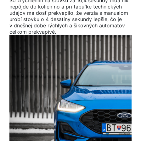
So zrýchlením na stovku za 10,4 sekundy teda nik
nepôjde do kolien no a pri tabuľke technických
údajov ma dosť prekvapilo, že verzia s manuálom
urobí stovku o 4 desatiny sekundy lepšie, čo je
v dnešnej dobe rýchlych a šikovných automatov
celkom prekvapivé.