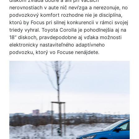
diskom zvláda dobre a ani pri väčších
nerovnostiach v aute nič nevŕzga a nerezonuje, no
podvozkový komfort rozhodne nie je disciplína,
ktorú by Focus pri silnej konkurencii v rámci svojej
triedy vyhral. Toyota Corolla je pohodlnejšia aj na
18“ diskoch, pravdepodobne aj vďaka možnosti
elektronicky nastaviteľného adaptívneho
podvozku, ktorý vo Focuse nenájdete.