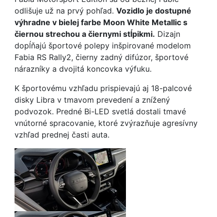
odlišuje už na prvý pohľad.
Vozidlo je dostupné
výhradne v bielej farbe Moon White Metallic s
čiernou strechou a čiernymi stĺpikmi.
Dizajn
dopĺňajú športové polepy inšpirované modelom
Fabia RS Rally2, čierny zadný difúzor, športové
nárazníky a dvojitá koncovka výfuku.
K športovému vzhľadu prispievajú aj 18-palcové
disky Libra v tmavom prevedení a znížený
podvozok. Predné Bi-LED svetlá dostali tmavé
vnútorné spracovanie, ktoré zvýrazňuje agresívny
vzhľad prednej časti auta.