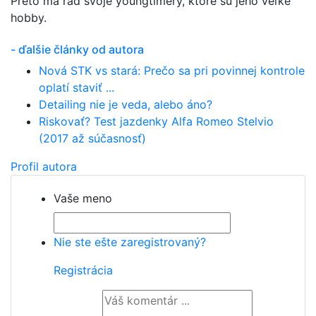
Preto má rád svoje youngtimery, ktoré sú jeho veľké
hobby.
- ďalšie články od autora
Nová STK vs stará: Prečo sa pri povinnej kontrole
oplatí staviť ...
Detailing nie je veda, alebo áno?
Riskovať? Test jazdenky Alfa Romeo Stelvio
(2017 až súčasnosť)
Profil autora
Vaše meno
Nie ste ešte zaregistrovaný?
Registrácia