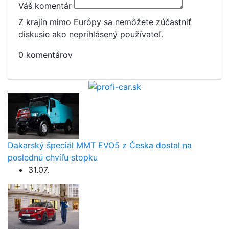
Váš komentár
Z krajín mimo Európy sa nemôžete zúčastniť
diskusie ako neprihlásený používateľ.
0 komentárov
Dakarský špeciál MMT EVO5 z Česka dostal na
poslednú chvíľu stopku
31.07.