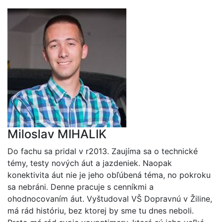
Miloslav MIHALIK
Do fachu sa pridal v r2013. Zaujíma sa o technické
témy, testy nových áut a jazdeniek. Naopak
konektivita áut nie je jeho obľúbená téma, no pokroku
sa nebráni. Denne pracuje s cenníkmi a
ohodnocovaním áut. Vyštudoval VŠ Dopravnú v Žiline,
má rád históriu, bez ktorej by sme tu dnes neboli.