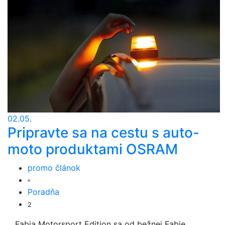
02.05.
Pripravte sa na cestu s auto-
moto produktami OSRAM
promo článok
Poradňa
2
Fabia Motorsport Edition sa od bežnej Fabie