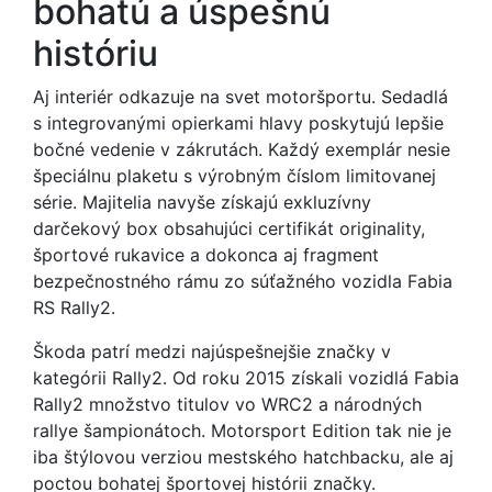
bohatú a úspešnú
históriu
Aj interiér odkazuje na svet motoršportu. Sedadlá
s integrovanými opierkami hlavy poskytujú lepšie
bočné vedenie v zákrutách. Každý exemplár nesie
špeciálnu plaketu s výrobným číslom limitovanej
série. Majitelia navyše získajú exkluzívny
darčekový box obsahujúci certifikát originality,
športové rukavice a dokonca aj fragment
bezpečnostného rámu zo súťažného vozidla Fabia
RS Rally2.
Škoda patrí medzi najúspešnejšie značky v
kategórii Rally2. Od roku 2015 získali vozidlá Fabia
Rally2 množstvo titulov vo WRC2 a národných
rallye šampionátoch. Motorsport Edition tak nie je
iba štýlovou verziou mestského hatchbacku, ale aj
poctou bohatej športovej histórii značky.