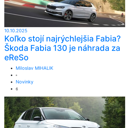
10.10.2025
Koľko stojí najrýchlejšia Fabia?
Škoda Fabia 130 je náhrada za
eReSo
Miloslav MIHALIK
Novinky
6