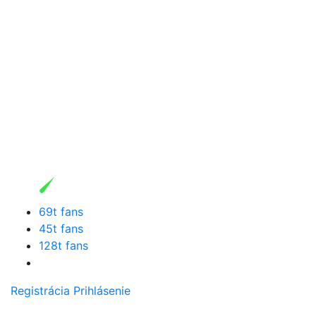
69t fans
45t fans
128t fans
Registrácia
Prihlásenie