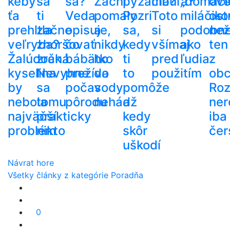
keby
sa
sa?
Začni
pyžama?
cibuľa?
„domáci
ove
ťa
ti
Veda
pomaly
Pozri
Toto
miláčiko
ost
prehltla
začne
opisuje,
a
sa,
si
podobn
než
veľryba?
zhoršovať
čo
nikdy
kedy
všímaj
ako
ten
Žalúdočná
zrak.
bábätko
ho
ti
pred
ľudia
z
kyselina
Nevyhne
prežíva
do
to
použitím
ob
by
sa
počas
vody
pomôže
Roz
nebola
tomu
pôrodu
nehádž
a
ner
najväčší
prakticky
kedy
iba
problém
nikto
skôr
čer
uškodí
Návrat hore
Všetky články z kategórie Poradňa
0