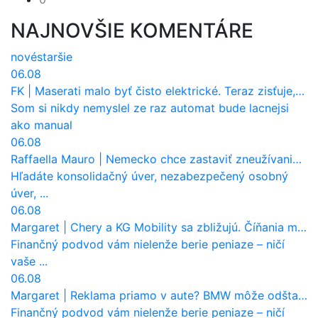
NAJNOVŠIE KOMENTÁRE
nové
staršie
06.08
FK
|
Maserati malo byť čisto elektrické. Teraz zisťuje, že potrebuje nový osemvalcový motor
Som si nikdy nemyslel ze raz automat bude lacnejsi
ako manual
06.08
Raffaella Mauro
|
Nemecko chce zastaviť zneužívanie dotácií na elektromobily. Pritvrdí pravidlá
Hľadáte konsolidačný úver, nezabezpečený osobný
úver, ...
06.08
Margaret
|
Chery a KG Mobility sa zbližujú. Číňania môžu získať 10 % bývalého SsangYongu
Finančný podvod vám nielenže berie peniaze – ničí
vaše ...
06.08
Margaret
|
Reklama priamo v aute? BMW môže odštartovať nový trend
Finančný podvod vám nielenže berie peniaze – ničí