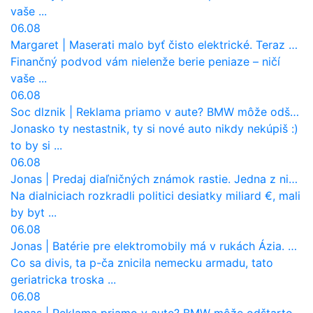
vaše ...
06.08
Margaret
|
Maserati malo byť čisto elektrické. Teraz zisťuje, že potrebuje nový osemvalcový motor
Finančný podvod vám nielenže berie peniaze – ničí
vaše ...
06.08
Soc dlznik
|
Reklama priamo v aute? BMW môže odštartovať nový trend
Jonasko ty nestastnik, ty si nové auto nikdy nekúpiš :)
to by si ...
06.08
Jonas
|
Predaj diaľničných známok rastie. Jedna z nich zaznamenala nečakane výrazný nárast
Na dialniciach rozkradli politici desiatky miliard €, mali
by byt ...
06.08
Jonas
|
Batérie pre elektromobily má v rukách Ázia. Európa ale stráca kontrolu aj nad vlastnou výrobou!
Co sa divis, ta p-ča znicila nemecku armadu, tato
geriatricka troska ...
06.08
Jonas
|
Reklama priamo v aute? BMW môže odštartovať nový trend