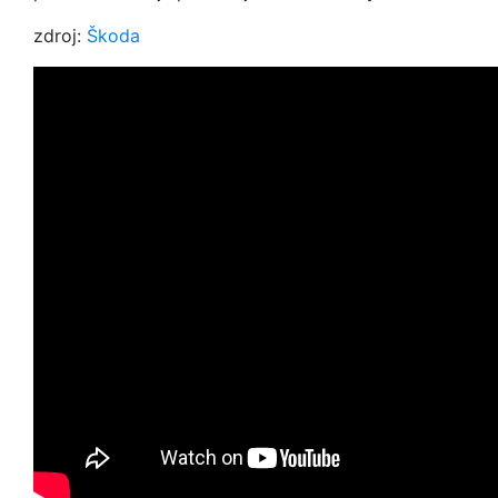
zdroj:
Škoda