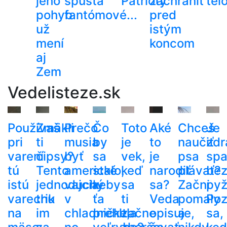
jeho
spúšťa
Patrioty
zachrániť
tel
pohyb
fantómové...
pred
už
istým
mení
koncom
aj
Zem
Vedelisteze.sk
Používaš
Zmäkli
Prečo
Čo
Toto
Aké
Chceš
Je
pri
ti
musia
by
je
to
naučiť
zdr
varení
čipsy?
byť
sa
vek,
je
psa
spa
tú
Tento
americké
stalo,
keď
narodiť
plávať?
be
istú
jednoduchý
vajcia
keby
sa
sa?
Začni
py
varechu
trik
v
ťa
ti
Veda
pomaly
Poz
na
im
chladničke,
prehltla
začne
opisuje,
a
sa,