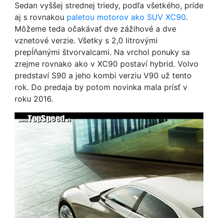
Sedan vyššej strednej triedy, podľa všetkého, príde
aj s rovnakou
paletou motorov ako SUV XC90
.
Môžeme teda očakávať dve zážihové a dve
vznetové verzie. Všetky s 2,0 litrovými
prepĺňanými štvorvalcami. Na vrchol ponuky sa
zrejme rovnako ako v XC90 postaví hybrid. Volvo
predstaví S90 a jeho kombi verziu V90 už tento
rok. Do predaja by potom novinka mala prísť v
roku 2016.