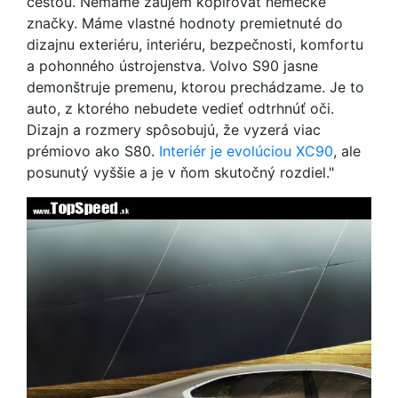
cestou. Nemáme záujem kopírovať nemecké
značky. Máme vlastné hodnoty premietnuté do
dizajnu exteriéru, interiéru, bezpečnosti, komfortu
a pohonného ústrojenstva. Volvo S90 jasne
demonštruje premenu, ktorou prechádzame. Je to
auto, z ktorého nebudete vedieť odtrhnúť oči.
Dizajn a rozmery spôsobujú, že vyzerá viac
prémiovo ako S80.
Interiér je evolúciou XC90
, ale
posunutý vyššie a je v ňom skutočný rozdiel."