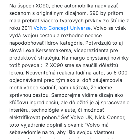
Na úspech XC90, chce automobilka nadviazať
sedanom s originálnym dizajnom. S90 by pritom
mala prebrať viacero tvarových prvkov zo štúdie z
roku 2011
Volvo Concept Universe
. Volvo sa však
vydá svojou cestou a rozhodne nechce
napodobňovať lídrov kategórie. Potvrdzujú to aj
slová Lexa Kerssemakersa, viceprezidenta pre
produktovú stratégiu. Na margo chystanej novinky
totiž povedal: "Z XC90 sme sa naučili dôležitú
lekciu. Neuveriteľná reakcia ľudí na auto, so 6 000
objednávkami pred tým ako si doň záujemcovia
mohli vôbec sadnúť, nám ukázala, že ideme
správnou cestou. Samozrejme vidíme dizajn ako
kľúčovú ingredienciu, ale dôležité je aj spracovanie
interiéru, technológie v aute, či možnosť
elektrifikovať pohon." Šéf Volvo UK, Nick Connor,
toto vyjadrenie doplnil slovami: "Volvo má
sebavedomie na to, aby išlo svojou vlastnou