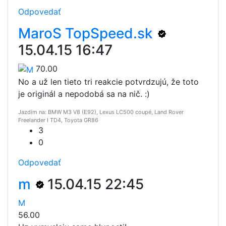
Odpovedať
MaroS TopSpeed.sk
15.04.15 16:47
70.00
No a už len tieto tri reakcie potvrdzujú, že toto
je originál a nepodobá sa na nič. :)
Jazdím na: BMW M3 V8 (E92), Lexus LC500 coupé, Land Rover
Freelander I TD4, Toyota GR86
3
0
Odpovedať
m
15.04.15 22:45
M
56.00