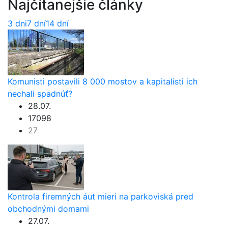
Najčítanejšie články
3 dni
7 dní
14 dní
Komunisti postavili 8 000 mostov a kapitalisti ich
nechali spadnúť?
28.07.
17098
27
Kontrola firemných áut mieri na parkoviská pred
obchodnými domami
27.07.