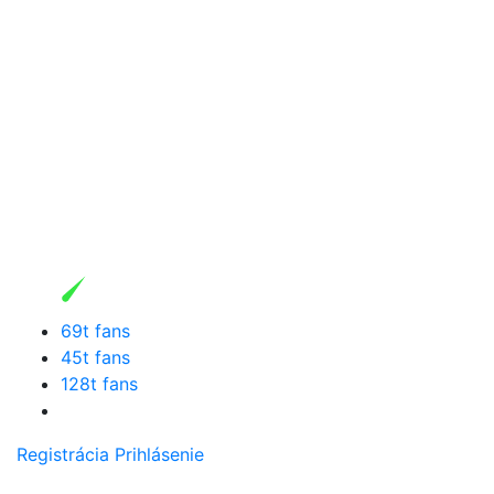
69t fans
45t fans
128t fans
Registrácia
Prihlásenie