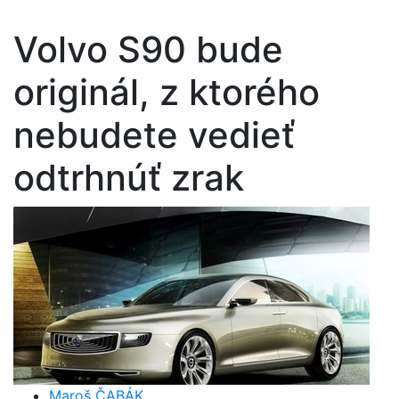
Volvo S90 bude
originál, z ktorého
nebudete vedieť
odtrhnúť zrak
Maroš ČABÁK