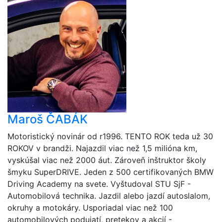
Maroš ČABÁK
Motoristický novinár od r1996. TENTO ROK teda už 30
ROKOV v brandži. Najazdil viac než 1,5 milióna km,
vyskúšal viac než 2000 áut. Zároveň inštruktor školy
šmyku SuperDRIVE. Jeden z 500 certifikovaných BMW
Driving Academy na svete. Vyštudoval STU SjF -
Automobilová technika. Jazdil alebo jazdí autoslalom,
okruhy a motokáry. Usporiadal viac než 100
automobilových podujatí, pretekov a akcií -