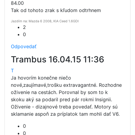
84.00
Tak od tohoto zrak s kľudom odtrhnem
Jazdím na: Mazda 6 2008, KIA Ceed 1.6GDI
2
0
Odpovedať
Trambus
16.04.15 11:36
T
Ja hovorím konečne niečo
nové,zaujímavé,trošku extravagantné. Rozhodne
oživenie na cestách. Porovnal by som to k
skoku aký sa podaril pred pár rokmi Insignii.
Oživenie - dizajnové treba povedať. Motory sú
sklamanie aspoň za príplatok tam mohli dať V6.
0
0