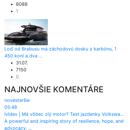
8088
1
Loď od Brabusu má záchodovú dosku z karbónu, 1
450 koní a dva ...
31.07.
7150
0
NAJNOVŠIE KOMENTÁRE
nové
staršie
05:48
lvldev
|
Má vôbec zlý motor? Test jazdenky Volkswagen T-Roc (2017 až 2025)
A powerful and inspiring story of resilience, hope, and
advocacy. ...