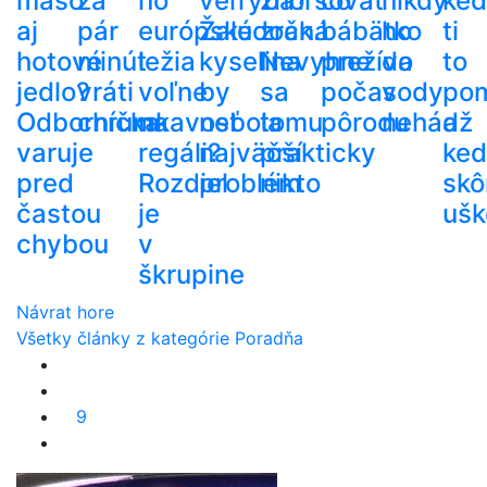
mäso
za
no
veľryba?
zhoršovať
čo
nikdy
ke
aj
pár
európske
Žalúdočná
zrak.
bábätko
ho
ti
hotové
minút
ležia
kyselina
Nevyhne
prežíva
do
to
jedlo?
vráti
voľne
by
sa
počas
vody
po
Odborníčka
chrumkavosť
na
nebola
tomu
pôrodu
nehádž
a
varuje
regáli?
najväčší
prakticky
ke
pred
Rozdiel
problém
nikto
skô
častou
je
ušk
chybou
v
škrupine
Návrat hore
Všetky články z kategórie Poradňa
9