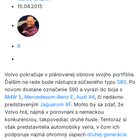
15.04.2015
9
Volvo pokračuje v plánovanej obnove svojho portfólia.
Ďalším na rade bude nástupca súčasného typu
S80
. Po
novom dostane označenie S90 a vyrazí do boja s
BMW 5
,
Mercedesom-Benz E
,
Audi A6
, či nedávno
predstaveným
Jaguarom XF
. Mohlo by sa zdať, že
Volvo hrá, najmä v porovnaní s nemeckou
konkurenciou, takpovediac druhé husle. Tentoraz si
však predstavitelia automobilky veria, v čom ich
podporuje najmä ohromný úspech
druhej generácie