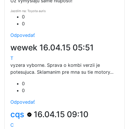
Uz vymyslaju same hluposti!
Jazdím na: Toyota auris
0
0
Odpovedať
wewek
16.04.15 05:51
T
vyzera vyborne. Sprava o kombi verzii je
potesujuca. Sklamanim pre mna su tie motory...
0
0
Odpovedať
cqs
16.04.15 09:10
C