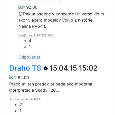
92.00
@Tmk
Ja osobne v koncepte Universe vidím
skôr viacero modelov Volvo z histórie.
Najmä PV544.
Jazdím na: BMW 325i E30
4
1
Odpovedať
Draho TS
15.04.15 15:02
82.00
Preco mi ten predok pripada ako moderna
interpretacia Skody 120...
Jazdím na: Mazda RX-8
2
1